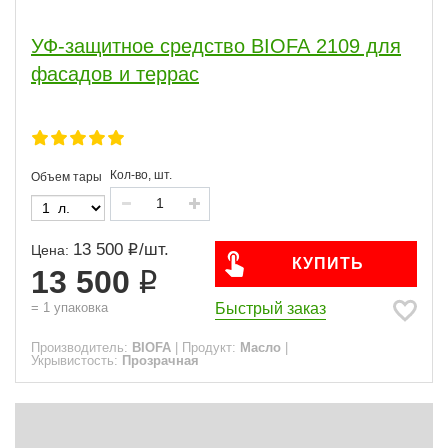
Герметик торцевой
Лазурь
7
Антисептик
Грунтовка
Герметик межшовный
Растворитель
3
2
1
1
Очиститель
5
УФ-защитное средство BIOFA 2109 для
фасадов и террас
Сфера
Для материалов
Кол-во, шт.
Объем тары
Часто спрашивают
13 500
/
шт.
Цена:
Виды работ
КУПИТЬ
13 500
Быстрый заказ
=
1
упаковка
Укрывистость
Производитель:
BIOFA
|
Продукт:
Масло
|
Укрывистость:
Прозрачная
Основа
Состав