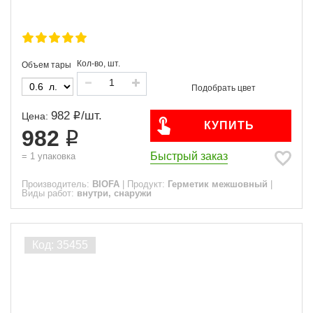
Кол-во, шт.
Объем тары
982
/
шт.
Цена:
КУПИТЬ
982
Быстрый заказ
=
1
упаковка
Производитель:
BIOFA
|
Продукт:
Герметик межшовный
|
Виды работ:
внутри, снаружи