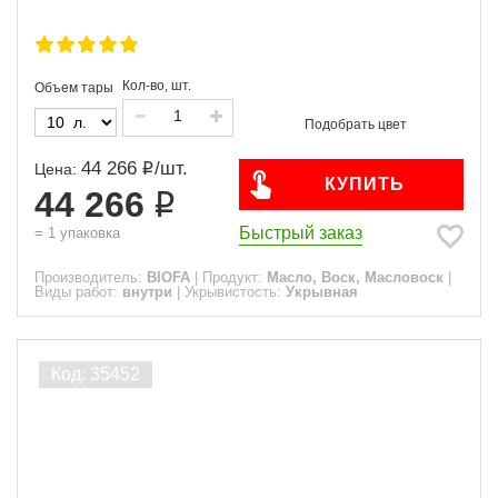
Кол-во, шт.
Объем тары
44 266
/
шт.
Цена:
КУПИТЬ
44 266
Быстрый заказ
=
1
упаковка
Производитель:
BIOFA
|
Продукт:
Масло, Воск, Масловоск
|
Виды работ:
внутри
|
Укрывистость:
Укрывная