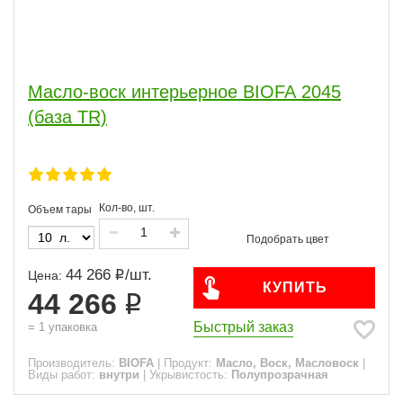
Масло-воск интерьерное BIOFA 2045
(база TR)
Кол-во, шт.
Объем тары
44 266
/
шт.
Цена:
КУПИТЬ
44 266
Быстрый заказ
=
1
упаковка
Производитель:
BIOFA
|
Продукт:
Масло, Воск, Масловоск
|
Виды работ:
внутри
|
Укрывистость:
Полупрозрачная