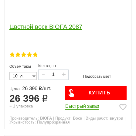
Цветной воск BIOFA 2087
Кол-во, шт.
Объем тары
26 396
/
шт.
Цена:
КУПИТЬ
26 396
Быстрый заказ
=
1
упаковка
Производитель:
BIOFA
|
Продукт:
Воск
|
Виды работ:
внутри
|
Укрывистость:
Полупрозрачная