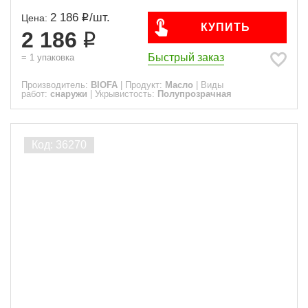
2 186
/
шт.
Цена:
КУПИТЬ
2 186
Быстрый заказ
=
1
упаковка
Производитель:
BIOFA
|
Продукт:
Масло
|
Виды
работ:
снаружи
|
Укрывистость:
Полупрозрачная