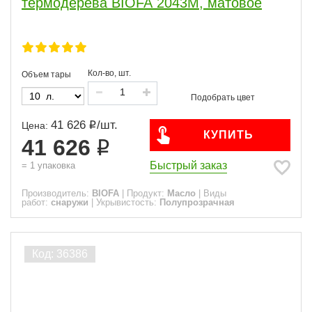
термодерева BIOFA 2043M, матовое
Кол-во, шт.
Объем тары
41 626
/
шт.
Цена:
КУПИТЬ
41 626
Быстрый заказ
=
1
упаковка
Производитель:
BIOFA
|
Продукт:
Масло
|
Виды
работ:
снаружи
|
Укрывистость:
Полупрозрачная