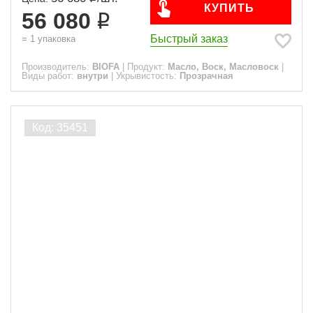
КУПИТЬ
56 080
Быстрый заказ
=
1
упаковка
Производитель:
BIOFA
|
Продукт:
Масло, Воск, Масловоск
|
Виды работ:
внутри
|
Укрывистость:
Прозрачная