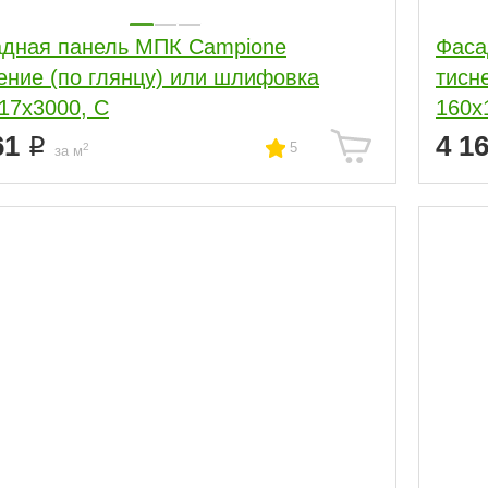
дная панель МПК Campione
Фаса
ение (по глянцу) или шлифовка
тисн
17x3000, С
160x
61
4 1
5
2
за м