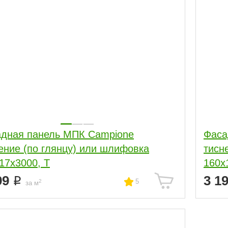
дная панель МПК Campione
Фаса
ение (по глянцу) или шлифовка
тисн
17x3000, Т
160x
99
3 1
5
2
за м