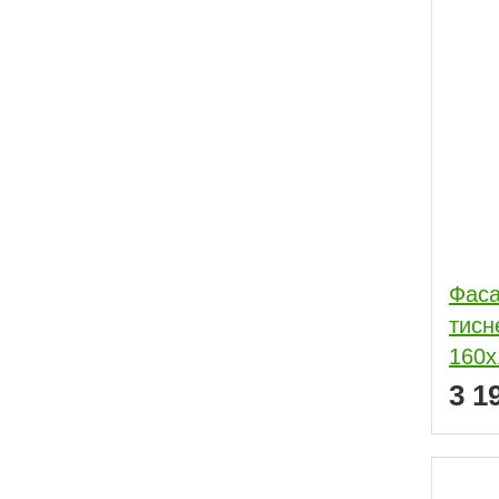
Фаса
тисн
160x
3 1