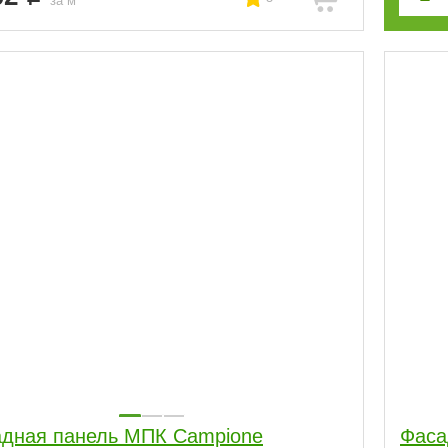
за м
дная панель МПК Campione
Фаса