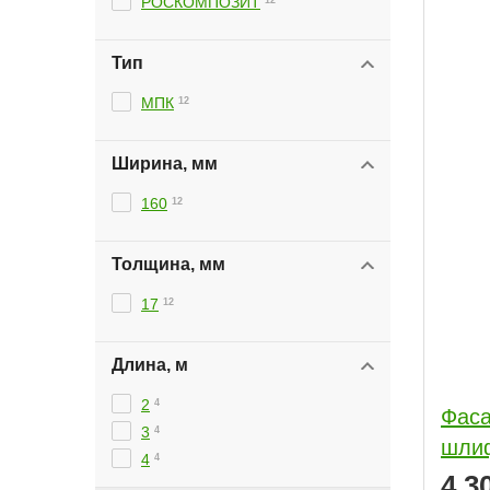
РОСКОМПОЗИТ
Тип
МПК
12
Ширина, мм
160
12
Толщина, мм
17
12
Длина, м
2
4
Фаса
3
4
шлиф
4
4
4 3