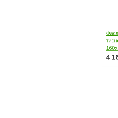
Фаса
тисн
160x
4 1