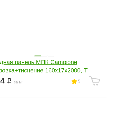
дная панель МПК Campione
овка+тиснение 160x17x2000, Т
24
5
2
за м