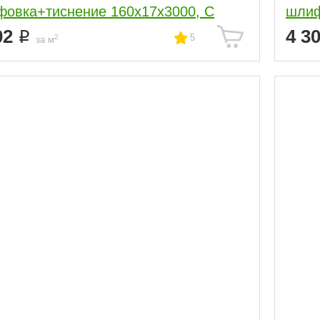
овка+тиснение 160x17x3000, С
шлиф
02
4 3
5
2
за м