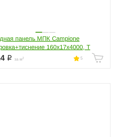
дная панель МПК Campione
овка+тиснение 160x17x4000, Т
24
5
2
за м