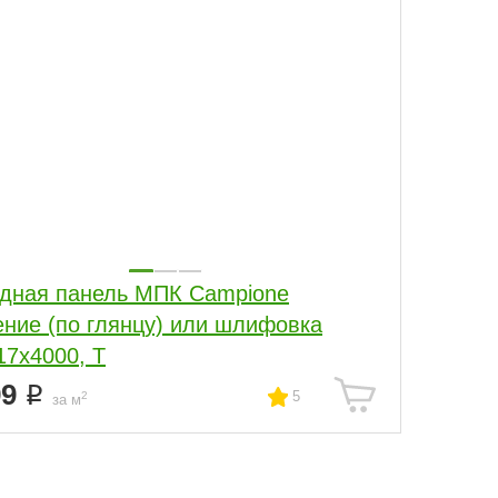
дная панель МПК Campione
ение (по глянцу) или шлифовка
17x4000, Т
99
5
2
за м