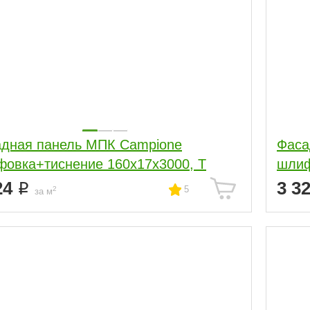
дная панель МПК Campione
Фаса
овка+тиснение 160x17x3000, Т
шлиф
24
3 3
5
2
за м