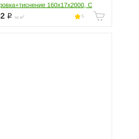
овка+тиснение 160x17x2000, С
02
5
2
за м