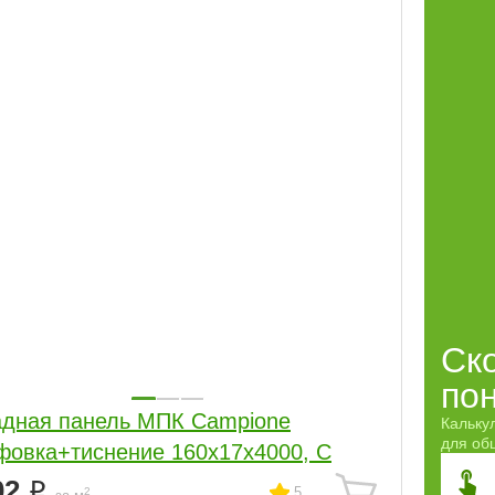
Ск
по
дная панель МПК Campione
Кальку
для обш
овка+тиснение 160x17x4000, С
02
5
2