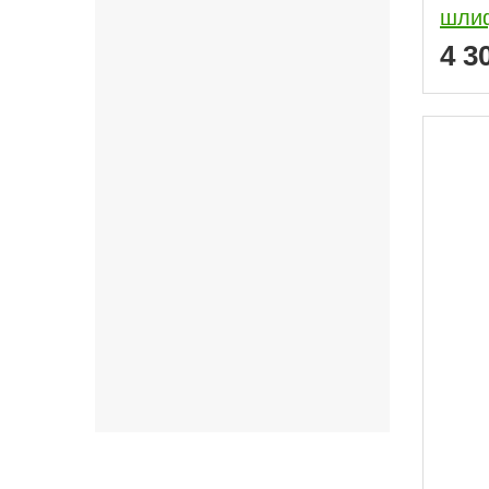
шлиф
4 3