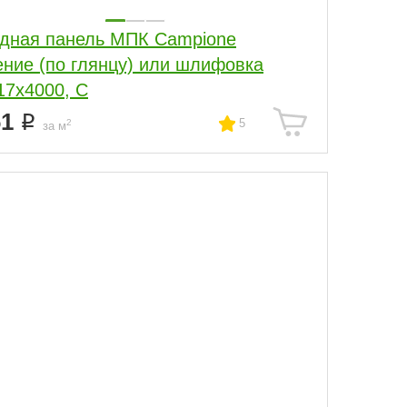
дная панель МПК Campione
ение (по глянцу) или шлифовка
17x4000, С
61
5
2
за м