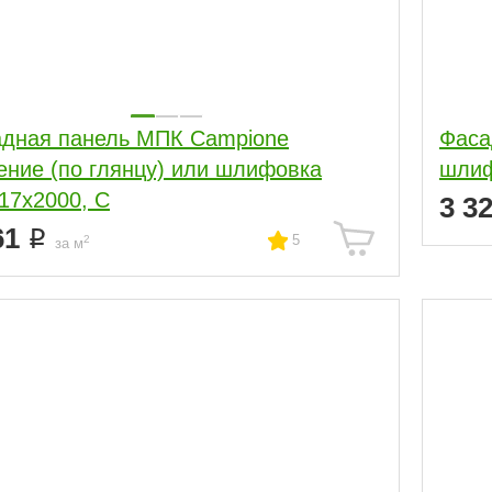
дная панель МПК Campione
Фаса
ение (по глянцу) или шлифовка
шлиф
17x2000, С
3 3
61
5
2
за м