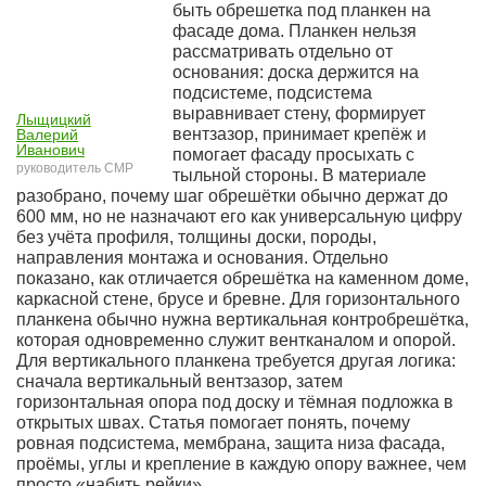
быть обрешетка под планкен на
фасаде дома. Планкен нельзя
рассматривать отдельно от
основания: доска держится на
подсистеме, подсистема
выравнивает стену, формирует
Лыщицкий
вентзазор, принимает крепёж и
Валерий
Иванович
помогает фасаду просыхать с
руководитель СМР
тыльной стороны. В материале
разобрано, почему шаг обрешётки обычно держат до
600 мм, но не назначают его как универсальную цифру
без учёта профиля, толщины доски, породы,
направления монтажа и основания. Отдельно
показано, как отличается обрешётка на каменном доме,
каркасной стене, брусе и бревне. Для горизонтального
планкена обычно нужна вертикальная контробрешётка,
которая одновременно служит вентканалом и опорой.
Для вертикального планкена требуется другая логика:
сначала вертикальный вентзазор, затем
горизонтальная опора под доску и тёмная подложка в
открытых швах. Статья помогает понять, почему
ровная подсистема, мембрана, защита низа фасада,
проёмы, углы и крепление в каждую опору важнее, чем
просто «набить рейки».