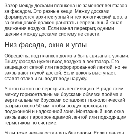
Зазор между досками планкена не заменяет вентзазор
за фасадом. Это разные вещи. Между досками
формируется архитектурный и технологический шов, а
за облицовкой должен работать непрерывный канал
движения воздуха. Если канал перекрыт, одними
щелями между досками систему не спасти.
Низ фасада, окна и углы
Обрешётка под планкен должна быть связана с узлами.
Внизу фасада нужен вход воздуха в вентзазор. Его
защищают сеткой или перфорированной лентой, но не
закрывают глухой доской. Если цоколь выступает,
ставят отлив и выводят воду наружу.
У окон важно не перекрыть вентиляцию. В ряде схем
между горизонтальными брусками обвязки проёма и
вертикальными брусками оставляют технологический
разрыв около 50 мм, чтобы воздух проходил в
подоконной и надоконной зоне. Монтажный шов окна
закрывают паропроницаемой лентой или подходящим
герметиком по системе.
Углы тоже нельзя оставлять без опоры. Если планкен