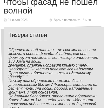
чтобы фасад не пошёл
волной
01 июля 2026
Время прочтения: 13 мин.
Тизеры статьи
Обрешетка под планкен – не вспомогательная
мелочь, а основа фасада. Узнайте, как она
формирует плоскость, вентзазор и определяет
вид дома на годы.
Думаете, планкен исправит кривую стену?
Наоборот! Он честно покажет все недочеты.
Правильная обрешетка – ключ к идеальному
фасаду.
Почему шаг обрешетки не может быть
универсальным 600 мм? Факторы, влияющие на
расчет: толщина доски, порода, направление
монтажа и тип основания.
По данным Лесобиржи, отклонение обрешетки
более 3 мм на 3 м — недопустимо. Идеальная
плоскость подсистемы важнее самой красивой
доски.