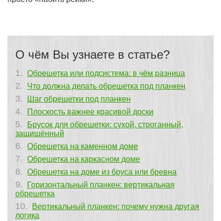
О чём Вы узнаете в статье?
Обрешетка или подсистема: в чём разница
Что должна делать обрешетка под планкен
Шаг обрешетки под планкен
Плоскость важнее красивой доски
Брусок для обрешетки: сухой, строганный,
защищённый
Обрешетка на каменном доме
Обрешетка на каркасном доме
Обрешетка на доме из бруса или бревна
Горизонтальный планкен: вертикальная
обрешетка
Вертикальный планкен: почему нужна другая
логика