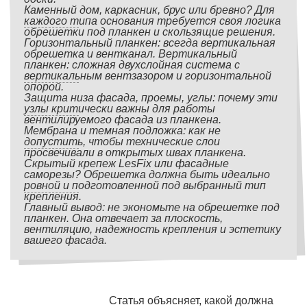
Каменный дом, каркасник, брус или бревно? Для
каждого типа основания требуется своя логика
обрешетки под планкен и скользящие решения.
Горизонтальный планкен: всегда вертикальная
обрешетка и вентканал. Вертикальный
планкен: сложная двухслойная система с
вертикальным вентзазором и горизонтальной
опорой.
Защита низа фасада, проемы, углы: почему эти
узлы критически важны для работы
вентилируемого фасада из планкена.
Мембрана и темная подложка: как не
допустить, чтобы технические слои
просвечивали в открытых швах планкена.
Скрытый крепеж LesFix или фасадные
саморезы? Обрешетка должна быть идеально
ровной и подготовленной под выбранный тип
крепления.
Главный вывод: не экономьте на обрешетке под
планкен. Она отвечает за плоскость,
вентиляцию, надежность крепления и эстетику
вашего фасада.
Статья объясняет, какой должна