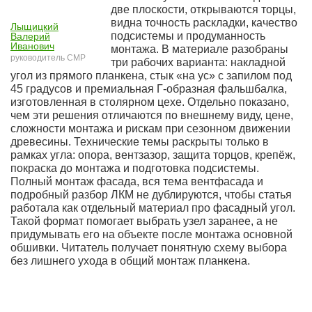
две плоскости, открываются торцы,
видна точность раскладки, качество
Лыщицкий
подсистемы и продуманность
Валерий
Иванович
монтажа. В материале разобраны
руководитель СМР
три рабочих варианта: накладной
угол из прямого планкена, стык «на ус» с запилом под
45 градусов и премиальная Г-образная фальшбалка,
изготовленная в столярном цехе. Отдельно показано,
чем эти решения отличаются по внешнему виду, цене,
сложности монтажа и рискам при сезонном движении
древесины. Технические темы раскрыты только в
рамках угла: опора, вентзазор, защита торцов, крепёж,
покраска до монтажа и подготовка подсистемы.
Полный монтаж фасада, вся тема вентфасада и
подробный разбор ЛКМ не дублируются, чтобы статья
работала как отдельный материал про фасадный угол.
Такой формат помогает выбрать узел заранее, а не
придумывать его на объекте после монтажа основной
обшивки. Читатель получает понятную схему выбора
без лишнего ухода в общий монтаж планкена.