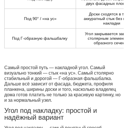
двух фасадных плоск
Доски сходятся в то
Под 90° / «на ус»
аккуратный стык без в
накладки
Угол закрывается зав
Под Г-образную фальшбалку
столярным элементо
образного сечени
Самый простой путь — накладной угол. Самый
визуально тонкий — стык «на ус». Самый столярно
стабильный и дорогой — Г-образная фальшбалка.
Дальше всё зависит от фасада, бюджета, профиля
планкена, ширины доски и того, насколько владелец
дома готов платить не только за красивую картинку, но
и за нормальный узел.
Угол под накладку: простой и
надёжный вариант
Угол под накладку — самый понятный способ