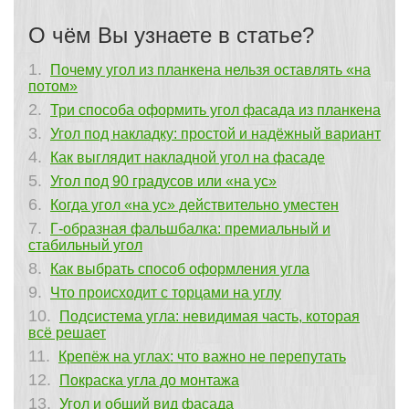
О чём Вы узнаете в статье?
Почему угол из планкена нельзя оставлять «на
потом»
Три способа оформить угол фасада из планкена
Угол под накладку: простой и надёжный вариант
Как выглядит накладной угол на фасаде
Угол под 90 градусов или «на ус»
Когда угол «на ус» действительно уместен
Г-образная фальшбалка: премиальный и
стабильный угол
Как выбрать способ оформления угла
Что происходит с торцами на углу
Подсистема угла: невидимая часть, которая
всё решает
Крепёж на углах: что важно не перепутать
Покраска угла до монтажа
Угол и общий вид фасада