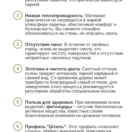
парной.
Низкая теплопроводность
: Материал
практически не нагревается в жаркой
атмосфере парилки, обеспечивая комфорт и
безопасность. Вы сможете спокойно
облокачиваться на стены, не опасаясь ожога.
Отсутствие смол
: В отличие от хвойных
пород, осина не выделяет смолу, что
гарантирует чистоту поверхностей и отсутствие
неприятных смоляных подтеков.
Эстетика и чистота цвета
: Светлый оттенок
осины придает интерьеру парной нарядный и
свежий вид. Со временем дерево может
приобрести благородный серый оттенок; для
замедления этого процесса рекомендуется
регулярная обработка специальным воском.
Польза для здоровья
: При нагревании осина
выделяет
фитонциды
– летучие биологически
активные вещества, известные своим
благотворным влиянием на организм человека.
Профиль "Штиль"
: Этот профиль позволяет
создать эффект монолитной, практически