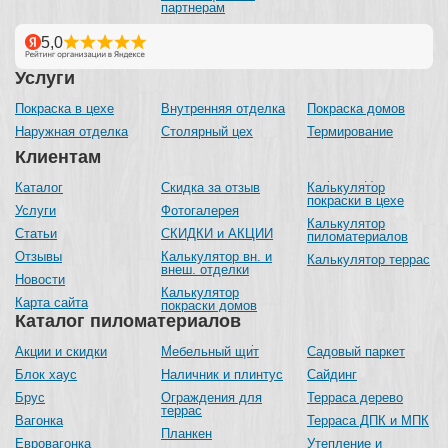
партнерам
Услуги
Покраска в цехе
Внутренняя отделка
Покраска домов
Наружная отделка
Столярный цех
Термирование
Клиентам
Каталог
Скидка за отзыв
Калькулятор
покраски в цехе
Услуги
Фотогалерея
Калькулятор
Статьи
СКИДКИ и АКЦИИ
пиломатериалов
Отзывы
Калькулятор вн. и
Калькулятор террас
внеш. отделки
Новости
Калькулятор
Карта сайта
покраски домов
Каталог пиломатериалов
Акции и скидки
Мебельный щит
Садовый паркет
Блок хаус
Наличник и плинтус
Сайдинг
Брус
Ограждения для
Терраса дерево
террас
Вагонка
Терраса ДПК и МПК
Планкен
Евровагонка
Утепление и