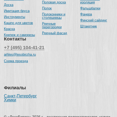
Половая доска
изоляция
Доска
Полок
Фальшбалки
Имитация бруса
Подоконники и
Фанера
Инструменты
столешницы
Финский сайдинг
Кашпо для цветов
Реечные
Штакетник
перегородки
Краска
Реечный фасад
Крепеж и саморезы
Контакты
+7 (495) 104-41-21
arhles@lesobirzha.ru
Схема проезда
Филиалы
Санкт-Петербург
Химки
© «ЛесоБиржа» 2026 г. - реализация пиломатериалов, услуги