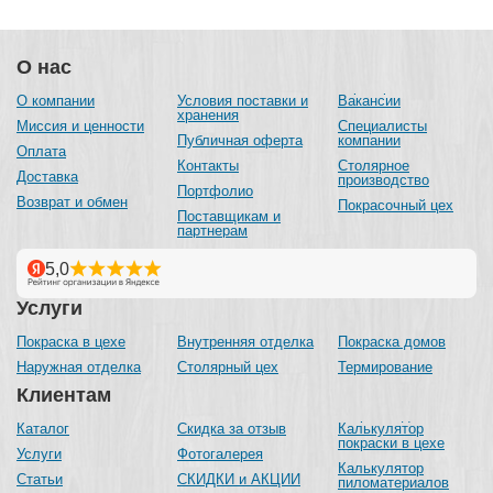
О нас
О компании
Условия поставки и
Вакансии
хранения
Миссия и ценности
Специалисты
Публичная оферта
компании
Оплата
Контакты
Столярное
Доставка
производство
Портфолио
Возврат и обмен
Покрасочный цех
Поставщикам и
партнерам
Услуги
Покраска в цехе
Внутренняя отделка
Покраска домов
Наружная отделка
Столярный цех
Термирование
Клиентам
Каталог
Скидка за отзыв
Калькулятор
покраски в цехе
Услуги
Фотогалерея
Калькулятор
Статьи
СКИДКИ и АКЦИИ
пиломатериалов