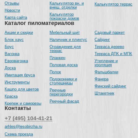
Отзывы
Калькулятор вн. и
Калькулятор террас
внеш. отделки
Новости
Калькулятор
Карта сайта
покраски домов
Каталог пиломатериалов
Акции и скидки
Мебельный щит
Садовый паркет
Блок хаус
Наличник и плинтус
Сайдинг
Брус
Ограждения для
Терраса дерево
террас
Вагонка
Терраса ДПК и МПК
Планкен
Евровагонка
Утепление и
Половая доска
изоляция
Доска
Полок
Фальшбалки
Имитация бруса
Подоконники и
Фанера
Инструменты
столешницы
Финский сайдинг
Кашпо для цветов
Реечные
Штакетник
перегородки
Краска
Реечный фасад
Крепеж и саморезы
Контакты
+7 (495) 104-41-21
arhles@lesobirzha.ru
Схема проезда