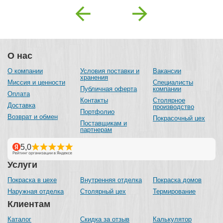
Previous
Next
О нас
О компании
Условия поставки и
Вакансии
хранения
Миссия и ценности
Специалисты
Публичная оферта
компании
Оплата
Контакты
Столярное
Доставка
производство
Портфолио
Возврат и обмен
Покрасочный цех
Поставщикам и
партнерам
Услуги
Покраска в цехе
Внутренняя отделка
Покраска домов
Наружная отделка
Столярный цех
Термирование
Клиентам
Каталог
Скидка за отзыв
Калькулятор