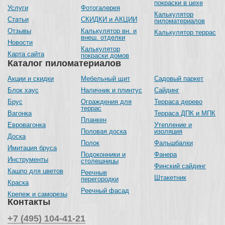
покраски в цехе
Услуги
Фотогалерея
Калькулятор
Статьи
СКИДКИ и АКЦИИ
пиломатериалов
Отзывы
Калькулятор вн. и
Калькулятор террас
внеш. отделки
Новости
Калькулятор
Карта сайта
покраски домов
Каталог пиломатериалов
Акции и скидки
Мебельный щит
Садовый паркет
Блок хаус
Наличник и плинтус
Сайдинг
Брус
Ограждения для
Терраса дерево
террас
Вагонка
Терраса ДПК и МПК
Планкен
Евровагонка
Утепление и
Половая доска
изоляция
Доска
Полок
Фальшбалки
Имитация бруса
Подоконники и
Фанера
Инструменты
столешницы
Финский сайдинг
Кашпо для цветов
Реечные
Штакетник
перегородки
Краска
Реечный фасад
Крепеж и саморезы
Контакты
+7 (495) 104-41-21