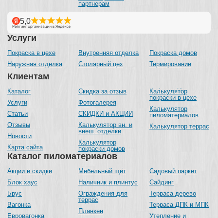
партнерам
Услуги
Покраска в цехе
Внутренняя отделка
Покраска домов
Наружная отделка
Столярный цех
Термирование
Клиентам
Каталог
Скидка за отзыв
Калькулятор
покраски в цехе
Услуги
Фотогалерея
Калькулятор
Статьи
СКИДКИ и АКЦИИ
пиломатериалов
Отзывы
Калькулятор вн. и
Калькулятор террас
внеш. отделки
Новости
Калькулятор
Карта сайта
покраски домов
Каталог пиломатериалов
Акции и скидки
Мебельный щит
Садовый паркет
Блок хаус
Наличник и плинтус
Сайдинг
Брус
Ограждения для
Терраса дерево
террас
Вагонка
Терраса ДПК и МПК
Планкен
Евровагонка
Утепление и