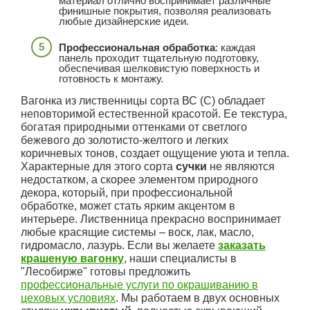
материал отлично воспринимает различные
финишные покрытия, позволяя реализовать
любые дизайнерские идеи.
Профессиональная обработка
: каждая
панель проходит тщательную подготовку,
обеспечивая шелковистую поверхность и
готовность к монтажу.
Вагонка из лиственницы сорта ВС (С) обладает
неповторимой естественной красотой. Ее текстура,
богатая природными оттенками от светлого
бежевого до золотисто-желтого и легких
коричневых тонов, создает ощущение уюта и тепла.
Характерные для этого сорта
сучки
не являются
недостатком, а скорее элементом природного
декора, который, при профессиональной
обработке, может стать ярким акцентом в
интерьере. Лиственница прекрасно воспринимает
любые красящие системы – воск, лак, масло,
гидромасло, лазурь. Если вы желаете
заказать
крашеную вагонку
, наши специалисты в
"Лесобирже" готовы предложить
профессиональные услуги по окрашиванию в
цеховых условиях
. Мы работаем в двух основных