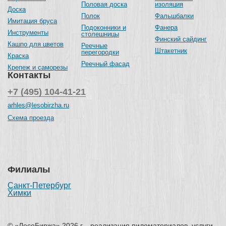
Половая доска
изоляция
Доска
Полок
Фальшбалки
Имитация бруса
Подоконники и
Фанера
Инструменты
столешницы
Финский сайдинг
Кашпо для цветов
Реечные
Штакетник
перегородки
Краска
Реечный фасад
Крепеж и саморезы
Контакты
+7 (495) 104-41-21
arhles@lesobirzha.ru
Схема проезда
Филиалы
Санкт-Петербург
Химки
© «ЛесоБиржа» 2026 г. - реализация пиломатериалов, услуги