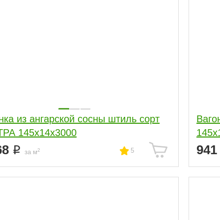
нка из ангарской сосны штиль сорт
Ваго
РА 145x14x3000
145x
68
94
5
2
за м