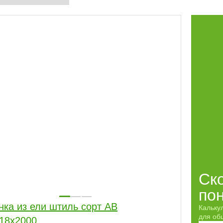
Ск
по
нка из ели штиль сорт АВ
Кальку
для обш
18x2000