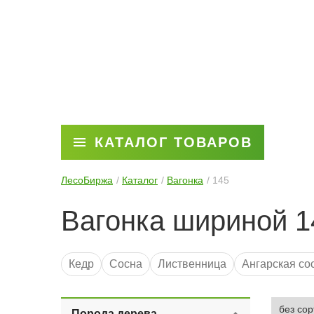
КАТАЛОГ ТОВАРОВ
ЛесоБиржа
Каталог
Вагонка
145
Вагонка шириной 1
Кедр
Сосна
Лиственница
Ангарская со
3 метра
6 метров
Для бани
2 метра
С
Порода дерева