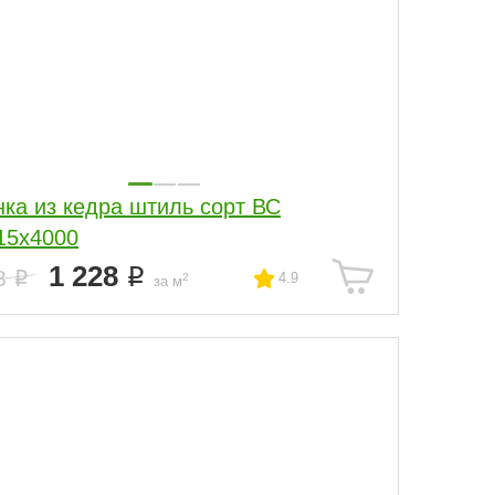
нка из кедра штиль сорт ВС
15x4000
1 228
8
4.9
2
за м