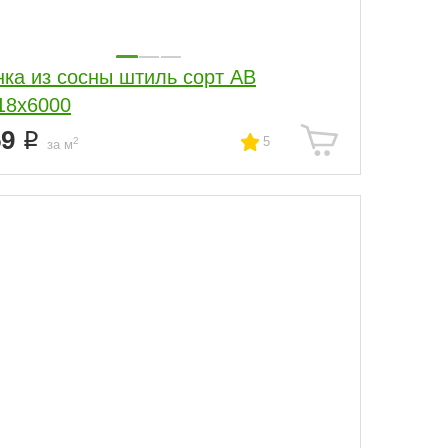
нка из сосны штиль сорт АВ
18x6000
59
5
2
за м