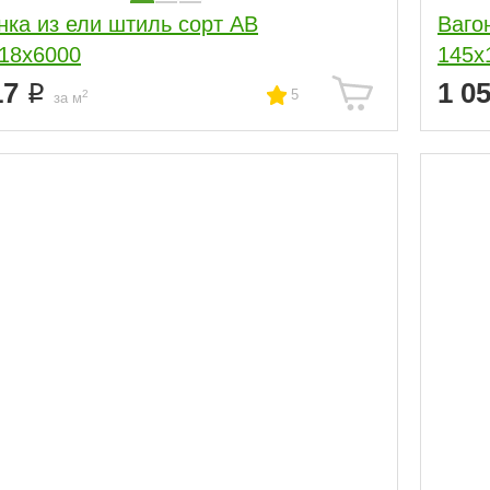
нка из ели штиль сорт АВ
Ваго
18x6000
145x
17
1 0
5
2
за м