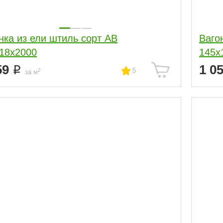
нка из ели штиль сорт АВ
Ваго
18x2000
145x
59
1 0
5
2
за м