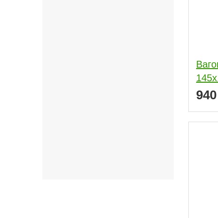
Ваго
145x
94