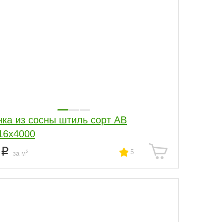
нка из сосны штиль сорт АВ
16x4000
1
5
2
за м