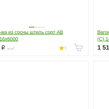
нка из сосны штиль сорт АВ
Ваго
16x6000
(С) 
0
1 5
5
2
за м