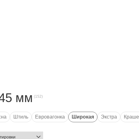
45 мм
сна
Штиль
Евровагонка
Широкая
Экстра
Краше
орт AB
Сорт A
Толщина 14 мм