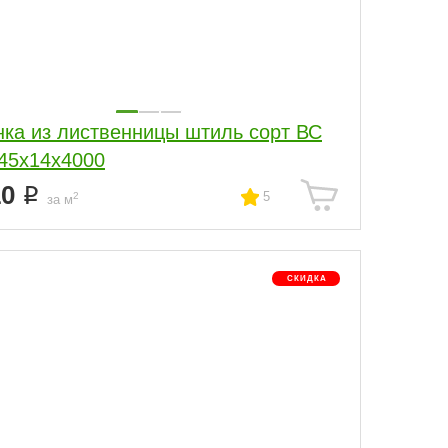
нка из лиственницы штиль сорт ВС
145x14x4000
10
5
2
за м