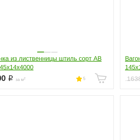
нка из лиственницы штиль сорт АВ
Ваго
145x14x4000
145x
00
163
5
2
за м