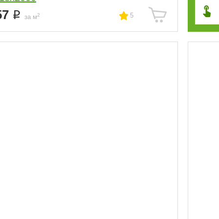
57
5
2
за м