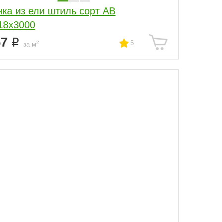
нка из ели штиль сорт АВ
18x3000
57
5
2
за м