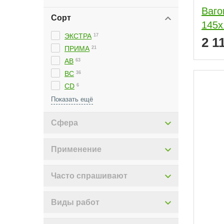
Ваго
Сорт
145x
ЭКСТРА
17
2 1
ПРИМА
21
АВ
63
ВС
36
С
5
CD
6
АВС
4
Сфера
Применение
Часто спрашивают
Виды работ