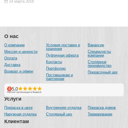
14 марта 2018
О нас
О компании
Условия поставки и
Вакансии
хранения
Миссия и ценности
Специалисты
Публичная оферта
компании
Оплата
Контакты
Столярное
Доставка
производство
Портфолио
Возврат и обмен
Покрасочный цех
Поставщикам и
партнерам
Услуги
Покраска в цехе
Внутренняя отделка
Покраска домов
Наружная отделка
Столярный цех
Термирование
Клиентам