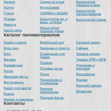
Каталог
Скидка за отзыв
Калькулятор
покраски в цехе
Услуги
Фотогалерея
Калькулятор
Статьи
СКИДКИ и АКЦИИ
пиломатериалов
Отзывы
Калькулятор вн. и
Калькулятор террас
внеш. отделки
Новости
Калькулятор
Карта сайта
покраски домов
Каталог пиломатериалов
Акции и скидки
Мебельный щит
Садовый паркет
Блок хаус
Наличник и плинтус
Сайдинг
Брус
Ограждения для
Терраса дерево
террас
Вагонка
Терраса ДПК и МПК
Планкен
Евровагонка
Утепление и
Половая доска
изоляция
Доска
Полок
Фальшбалки
Имитация бруса
Подоконники и
Фанера
Инструменты
столешницы
Финский сайдинг
Кашпо для цветов
Реечные
Штакетник
перегородки
Краска
Реечный фасад
Крепеж и саморезы
Контакты