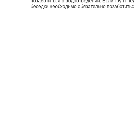
позаботиться о водоотведении. Если грунт н
беседки необходимо обязательно позаботитьс