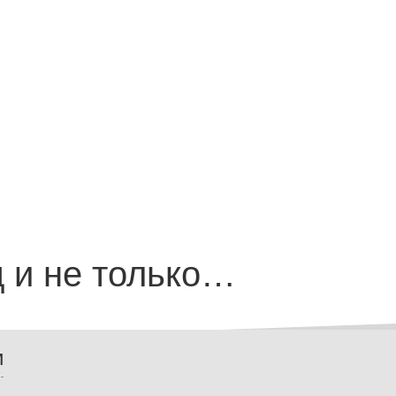
д и не только…
и