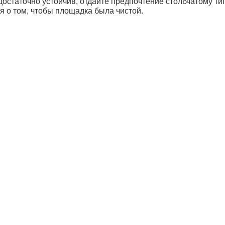
едостаточно устойчив, отдайте предпочтение столбчатому т
я о том, чтобы площадка была чистой.