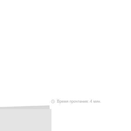
Маршрут к складу
Рассчитать доставку
Время прочтения: 4 мин.