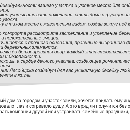
ндивидуальности вашего участка и уютное место для отд
ния.
жен учитывать ваши пожелания, стиль дома и функциона
 уголка.
у в тихом месте с живописным видом, создав вокруг неё 
го комфорта рассмотрите застекление и утепление бесе
 и положительные эмоции.
ачинается с прочного основания, правильно выбранного 
и деревянных элементов.
тежа до бетонирования опор: каждый этап строительств
ти и безопасности.
оскошь, а сердце дачного участка, создающее романтиче
енты.
ии Лесобиржа создадут для вас уникальную беседку люб
мечты в жизнь.
ый дом за городом и участок земли, хочется придать ему и
довало глаз и согревало душу. А это вряд ли получится без 
ать компании друзей или устраивать семейные праздники, 