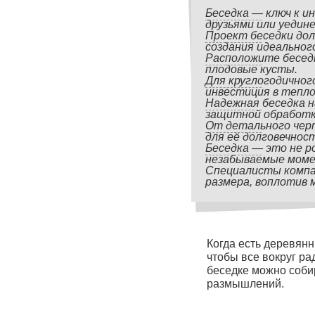
Беседка — ключ к и
друзьями или уедине
Проект беседки дол
создания идеального
Расположите беседк
плодовые кусты.
Для круглогодично
инвестиция в тепло
Надежная беседка н
защитной обработк
От детального чер
для её долговечнос
Беседка — это не р
незабываемые мом
Специалисты компан
размера, воплотив 
Когда есть деревянн
чтобы все вокруг ра
беседке можно собир
размышлений.