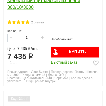
Мебельный щит массив из ясеня
300/18/3000
2
отзыва
Кол-во, шт.
7 435
/
шт.
Цена:
КУПИТЬ
7 435
Быстрый заказ
=
1
шт.
Производитель:
ЛесоБиржа
|
Порода дерева:
Ясень
|
Ширина,
мм:
300
|
Толщина, мм:
18
|
Длина, м:
3
|
Профиль:
Цельноламельный
|
Сорт:
A/A
|
Кол-во досок в
упаковке:
1
|
Виды работ:
внутри