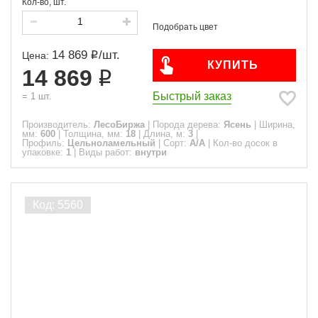
Кол-во, шт.
14 869
/
шт.
Цена:
КУПИТЬ
14 869
Быстрый заказ
=
1
шт.
Производитель:
ЛесоБиржа
|
Порода дерева:
Ясень
|
Ширина,
мм:
600
|
Толщина, мм:
18
|
Длина, м:
3
|
Профиль:
Цельноламельный
|
Сорт:
A/A
|
Кол-во досок в
упаковке:
1
|
Виды работ:
внутри