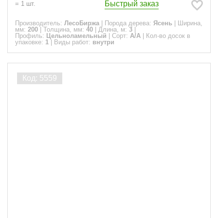
Быстрый заказ
=
1
шт.
Производитель:
ЛесоБиржа
|
Порода дерева:
Ясень
|
Ширина,
мм:
200
|
Толщина, мм:
40
|
Длина, м:
3
|
Профиль:
Цельноламельный
|
Сорт:
A/A
|
Кол-во досок в
упаковке:
1
|
Виды работ:
внутри