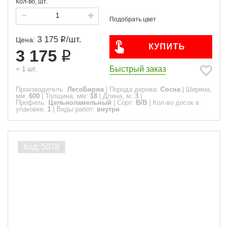
Кол-во, шт.
3 175
/
шт.
Цена:
КУПИТЬ
3 175
Быстрый заказ
=
1
шт.
Производитель:
ЛесоБиржа
|
Порода дерева:
Сосна
|
Ширина,
мм:
600
|
Толщина, мм:
18
|
Длина, м:
3
|
Профиль:
Цельноламельный
|
Сорт:
B/B
|
Кол-во досок в
упаковке:
1
|
Виды работ:
внутри