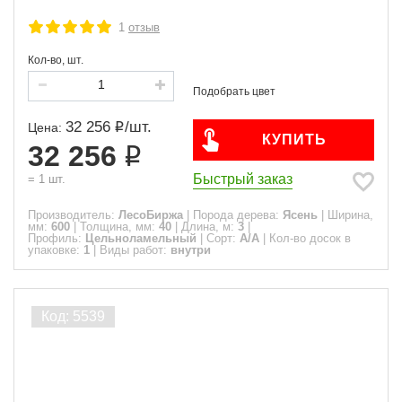
1
отзыв
Кол-во, шт.
32 256
/
шт.
Цена:
КУПИТЬ
32 256
Быстрый заказ
=
1
шт.
Производитель:
ЛесоБиржа
|
Порода дерева:
Ясень
|
Ширина,
мм:
600
|
Толщина, мм:
40
|
Длина, м:
3
|
Профиль:
Цельноламельный
|
Сорт:
A/A
|
Кол-во досок в
упаковке:
1
|
Виды работ:
внутри