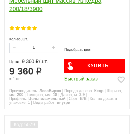
Мебельный щит массив из кедра
200/18/3900
Кол-во, шт.
9 360
/
шт.
Цена:
КУПИТЬ
9 360
Быстрый заказ
=
1
шт.
Производитель:
ЛесоБиржа
|
Порода дерева:
Кедр
|
Ширина,
мм:
200
|
Толщина, мм:
18
|
Длина, м:
3.9
|
Профиль:
Цельноламельный
|
Сорт:
B/B
|
Кол-во досок в
упаковке:
1
|
Виды работ:
внутри