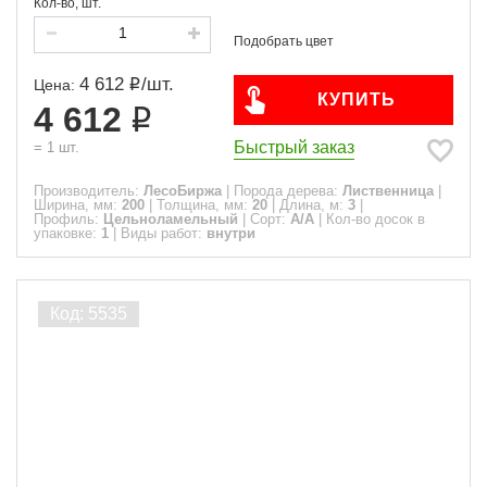
Кол-во, шт.
4 612
/
шт.
Цена:
КУПИТЬ
4 612
Быстрый заказ
=
1
шт.
Производитель:
ЛесоБиржа
|
Порода дерева:
Лиственница
|
Ширина, мм:
200
|
Толщина, мм:
20
|
Длина, м:
3
|
Профиль:
Цельноламельный
|
Сорт:
A/A
|
Кол-во досок в
упаковке:
1
|
Виды работ:
внутри