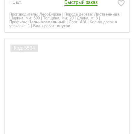
Быстрый заказ
=
1
шт.
Производитель:
ЛесоБиржа
|
Порода дерева:
Лиственница
|
Ширина, мм:
300
|
Толщина, мм:
20
|
Длина, м:
3
|
Профиль:
Цельноламельный
|
Сорт:
A/A
|
Кол-во досок в
упаковке:
1
|
Виды работ:
внутри