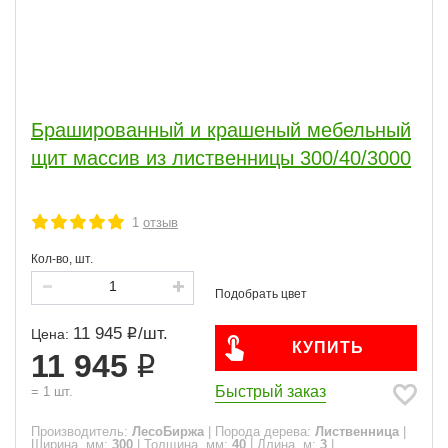
Брашированный и крашеный мебельный
щит массив из лиственницы 300/40/3000
1
отзыв
Кол-во, шт.
11 945
/
шт.
Цена:
КУПИТЬ
11 945
Быстрый заказ
=
1
шт.
Производитель:
ЛесоБиржа
|
Порода дерева:
Лиственница
|
Ширина, мм:
300
|
Толщина, мм:
40
|
Длина, м:
3
|