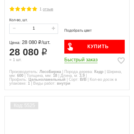
1
отзыв
Кол-во, шт.
28 080
/
шт.
Цена:
КУПИТЬ
28 080
Быстрый заказ
=
1
шт.
Производитель:
ЛесоБиржа
|
Порода дерева:
Кедр
|
Ширина,
мм:
600
|
Толщина, мм:
18
|
Длина, м:
3.9
|
Профиль:
Цельноламельный
|
Сорт:
B/B
|
Кол-во досок в
упаковке:
1
|
Виды работ:
внутри