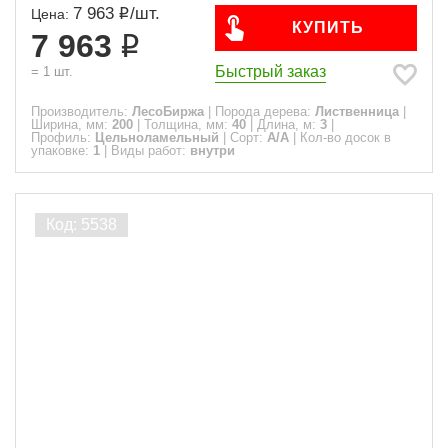
7 963
/
шт.
Цена:
КУПИТЬ
7 963
Быстрый заказ
=
1
шт.
Производитель:
ЛесоБиржа
|
Порода дерева:
Лиственница
|
Ширина, мм:
200
|
Толщина, мм:
40
|
Длина, м:
3
|
Профиль:
Цельноламельный
|
Сорт:
A/A
|
Кол-во досок в
упаковке:
1
|
Виды работ:
внутри