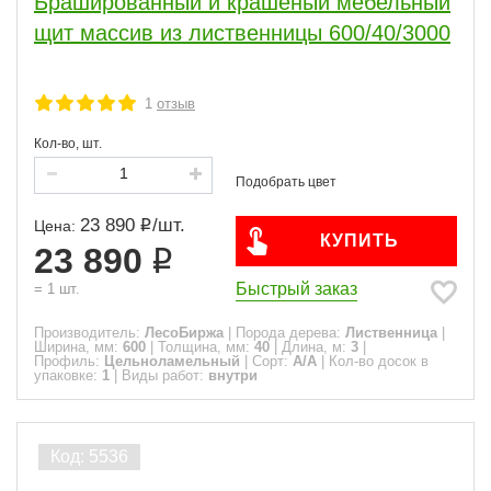
Брашированный и крашеный мебельный
щит массив из лиственницы 600/40/3000
1
отзыв
Кол-во, шт.
23 890
/
шт.
Цена:
КУПИТЬ
23 890
Быстрый заказ
=
1
шт.
Производитель:
ЛесоБиржа
|
Порода дерева:
Лиственница
|
Ширина, мм:
600
|
Толщина, мм:
40
|
Длина, м:
3
|
Профиль:
Цельноламельный
|
Сорт:
A/A
|
Кол-во досок в
упаковке:
1
|
Виды работ:
внутри