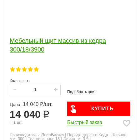
Мебельный щит массив из кедра
300/18/3900
Кол-во, шт.
14 040
/
шт.
Цена:
КУПИТЬ
14 040
Быстрый заказ
=
1
шт.
Производитель:
ЛесоБиржа
|
Порода дерева:
Кедр
|
Ширина,
мм:
300
|
Толщина, мм:
18
|
Длина, м:
3.9
|