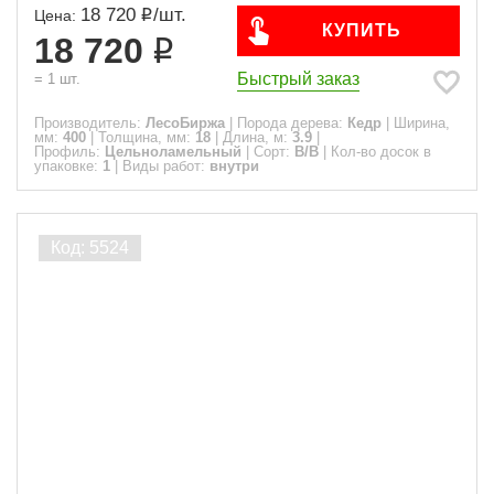
18 720
/
шт.
Цена:
КУПИТЬ
18 720
Быстрый заказ
=
1
шт.
Производитель:
ЛесоБиржа
|
Порода дерева:
Кедр
|
Ширина,
мм:
400
|
Толщина, мм:
18
|
Длина, м:
3.9
|
Профиль:
Цельноламельный
|
Сорт:
B/B
|
Кол-во досок в
упаковке:
1
|
Виды работ:
внутри