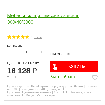
Мебельный щит массив из ясеня
300/40/3000
1
отзыв
Кол-во, шт.
16 128
/
шт.
Цена:
КУПИТЬ
16 128
Быстрый заказ
=
1
шт.
Производитель:
ЛесоБиржа
|
Порода дерева:
Ясень
|
Ширина,
мм:
300
|
Толщина, мм:
40
|
Длина, м:
3
|
Профиль:
Цельноламельный
|
Сорт:
A/A
|
Кол-во досок в
упаковке:
1
|
Виды работ:
внутри