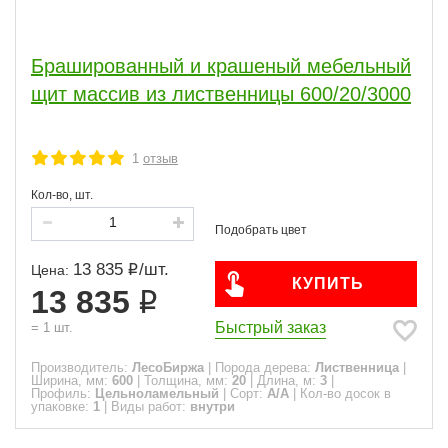
Брашированный и крашеный мебельный
щит массив из лиственницы 600/20/3000
1
отзыв
Кол-во, шт.
13 835
/
шт.
Цена:
КУПИТЬ
13 835
Быстрый заказ
=
1
шт.
Производитель:
ЛесоБиржа
|
Порода дерева:
Лиственница
|
Ширина, мм:
600
|
Толщина, мм:
20
|
Длина, м:
3
|
Профиль:
Цельноламельный
|
Сорт:
A/A
|
Кол-во досок в
упаковке:
1
|
Виды работ:
внутри