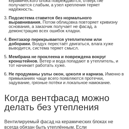
керамического блока повреждаются, отверстие
получается слабым, а узел крепления теряет
надёжность.
Подсистема ставится без нормального
выравнивания.
Потом облицовка повторяет кривизну
основания, а заказчик получает не фасад, а
демонстрацию всех ошибок кладки.
Вентзазор перекрывается утеплителем или
доборами.
Воздух перестаёт двигаться, влага хуже
выводится, система теряет смысл.
Мембрана не проклеена и повреждена вокруг
кронштейнов.
Ветер и вода попадают в утеплитель, и
тот начинает работать хуже.
Не продуманы узлы окон, цоколя и карниза.
Именно в
примыканиях чаще всего появляются протечки,
задувание, грязные потёки и локальное намокание.
Когда вентфасад можно
делать без утепления
Вентилируемый фасад на керамических блоках не
всегда обязан быть утеплённым. Если