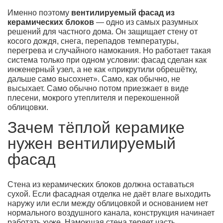
Именно поэтому
вентилируемый фасад из
керамических блоков
— одно из самых разумных
решений для частного дома. Он защищает стену от
косого дождя, снега, перепадов температуры,
перегрева и случайного намокания. Но работает такая
система только при одном условии: фасад сделан как
инженерный узел, а не как «прикрутили обрешётку,
дальше само высохнет». Само, как обычно, не
высыхает. Само обычно потом приезжает в виде
плесени, мокрого утеплителя и перекошенной
облицовки.
Зачем тёплой керамике
нужен вентилируемый
фасад
Стена из керамических блоков должна оставаться
сухой. Если фасадная отделка не даёт влаге выходить
наружу или если между облицовкой и основанием нет
нормального воздушного канала, конструкция начинает
работать хуже. Намокшая стена теряет часть