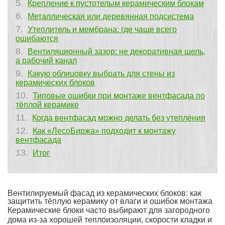
Крепление к пустотелым керамическим блокам
Металлическая или деревянная подсистема
Утеплитель и мембрана: где чаще всего
ошибаются
Вентиляционный зазор: не декоративная щель,
а рабочий канал
Какую облицовку выбрать для стены из
керамических блоков
Типовые ошибки при монтаже вентфасада по
тёплой керамике
Когда вентфасад можно делать без утепления
Как «ЛесоБиржа» подходит к монтажу
вентфасада
Итог
Вентилируемый фасад из керамических блоков: как
защитить тёплую керамику от влаги и ошибок монтажа
Керамические блоки часто выбирают для загородного
дома из-за хорошей теплоизоляции, скорости кладки и