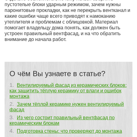
пустотелые блоки ударным режимом, зачем нужны
паронитовые прокладки, как не перекрыть вентканал и
какие ошибки чаще всего приводят к намоканию
утеплителя и проблемам с облицовкой. Материал
помогает владельцу дома понять, как должен быть
устроен правильный вентфасад, и на что обратить
внимание до начала работ.
О чём Вы узнаете в статье?
Вентилируемый фасад из керамических блоков:
как защитить тёплую керамику от влаги и ошибок
монтажа
Зачем тёплой керамике нужен вентилируемый
фасад
Из чего состоит правильный вентфасад по
керамическим блокам
Подготовка стены: что проверяют до монтажа