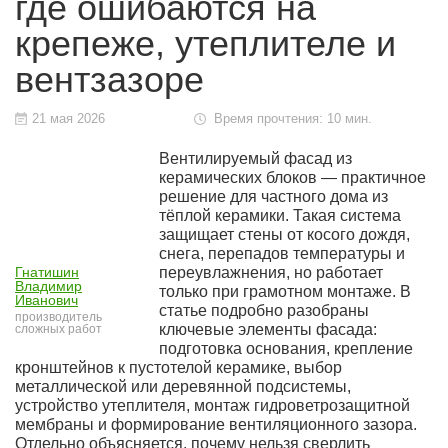
где ошибаются на
крепеже, утеплителе и
вентзазоре
21 мая 2026
Время прочтения: 10 мин.
Вентилируемый фасад из
керамических блоков — практичное
решение для частного дома из
тёплой керамики. Такая система
защищает стены от косого дождя,
снега, перепадов температуры и
переувлажнения, но работает
Гнатишин
Владимир
только при грамотном монтаже. В
Иванович
статье подробно разобраны
производитель
ключевые элементы фасада:
сложных работ
подготовка основания, крепление
кронштейнов к пустотелой керамике, выбор
металлической или деревянной подсистемы,
устройство утеплителя, монтаж гидроветрозащитной
мембраны и формирование вентиляционного зазора.
Отдельно объясняется, почему нельзя сверлить