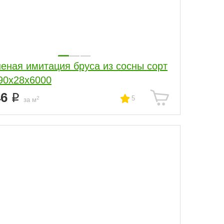
еная имитация бруса из сосны сорт
90x28x6000
46
5
2
за м