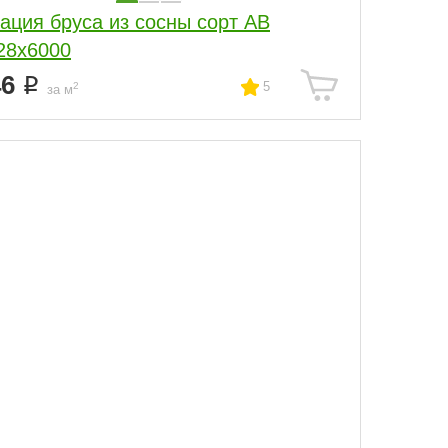
ация бруса из сосны сорт АВ
28x6000
46
5
2
за м