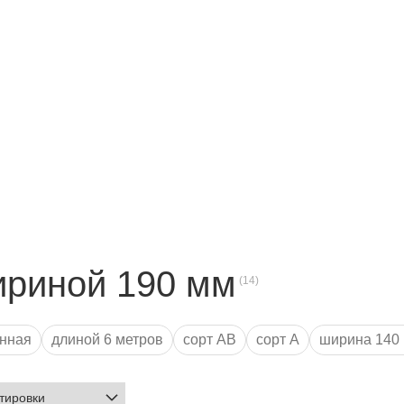
ириной 190 мм
нная
длиной 6 метров
сорт АВ
сорт А
ширина 140
толщиной 20 мм
широкая
шириной 175 мм
длиной 4