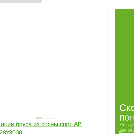
Ск
по
ация бруса из сосны сорт АВ
Кальку
для обш
28x3000