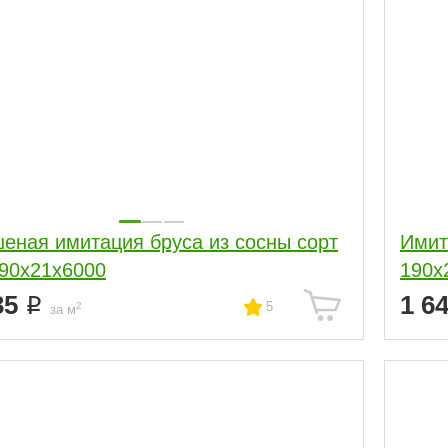
еная имитация бруса из сосны сорт
Имит
90x21x6000
190x
35
1 6
5
2
за м