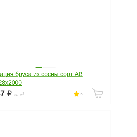
ация бруса из сосны сорт АВ
28x2000
47
5
2
за м