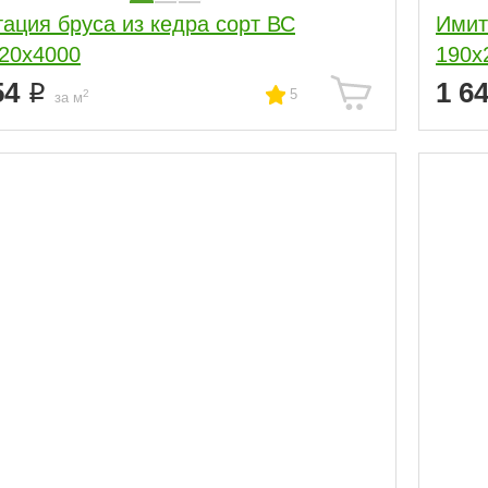
ация бруса из кедра сорт ВС
Имит
20x4000
190x
54
1 6
5
2
за м