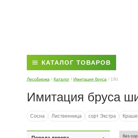
КАТАЛОГ ТОВАРОВ
ЛесоБиржа
Каталог
Имитация бруса
190
Имитация бруса ш
Сосна
Лиственница
сорт Экстра
Краше
Кедр
Брашированная
Ангарская сосна
длина 3 метра
Порода дерева