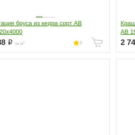
ация бруса из кедра сорт АВ
Краш
20x4000
АВ 1
88
2 7
5
2
за м