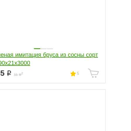
еная имитация бруса из сосны сорт
90x21x3000
35
5
2
за м