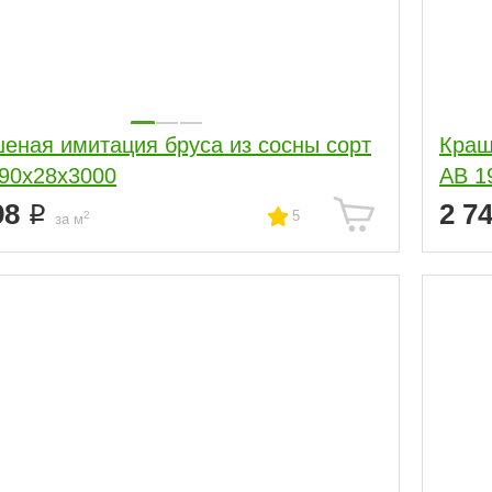
еная имитация бруса из сосны сорт
Краш
90x28x3000
АВ 1
98
2 7
5
2
за м