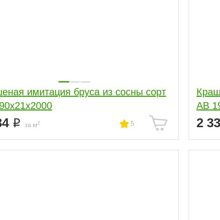
еная имитация бруса из сосны сорт
Краш
90x21x2000
АВ 1
34
2 3
5
2
за м