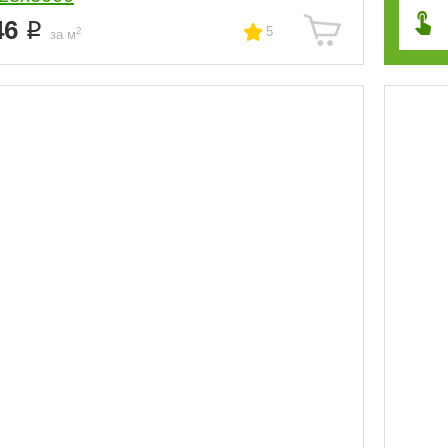
46
5
2
за м