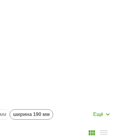
Маршрут к складу
Рассчитать доставку
 мм
ширина 190 мм
 метра
длиной 5 метров