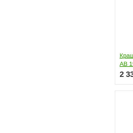
Краш
АВ 1
2 3