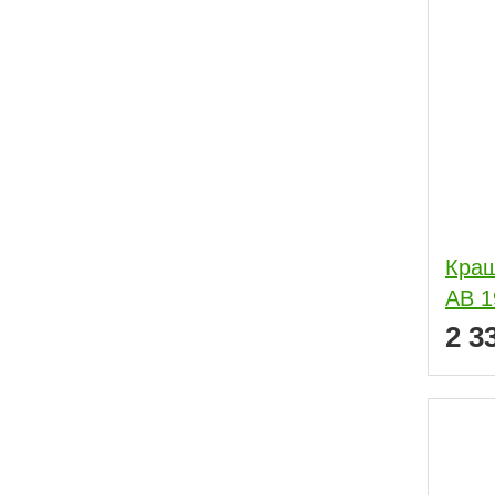
Краш
АВ 1
2 3