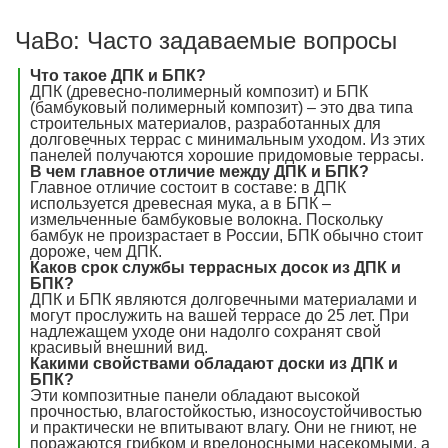
ЧаВо: Часто задаваемые вопросы
Что такое ДПК и БПК?
ДПК (древесно-полимерный композит) и БПК
(бамбуковый полимерный композит) – это два типа
строительных материалов, разработанных для
долговечных террас с минимальным уходом. Из этих
панелей получаются хорошие придомовые террасы.
В чем главное отличие между ДПК и БПК?
Главное отличие состоит в составе: в ДПК
используется древесная мука, а в БПК –
измельченные бамбуковые волокна. Поскольку
бамбук не произрастает в России, БПК обычно стоит
дороже, чем ДПК.
Каков срок службы террасных досок из ДПК и
БПК?
ДПК и БПК являются долговечными материалами и
могут прослужить на вашей террасе до 25 лет. При
надлежащем уходе они надолго сохранят свой
красивый внешний вид.
Какими свойствами обладают доски из ДПК и
БПК?
Эти композитные панели обладают высокой
прочностью, влагостойкостью, износоустойчивостью
и практически не впитывают влагу. Они не гниют, не
поражаются грибком и вредоносными насекомыми, а