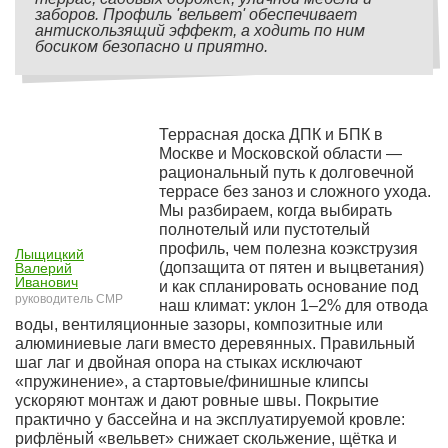
заборов. Профиль 'вельвет' обеспечивает
антискользящий эффект, а ходить по ним
босиком безопасно и приятно.
Террасная доска ДПК и БПК в
Москве и Московской области —
рациональный путь к долговечной
террасе без заноз и сложного ухода.
Мы разбираем, когда выбирать
полнотелый или пустотелый
профиль, чем полезна коэкструзия
Лыщицкий
(допзащита от пятен и выцветания)
Валерий
Иванович
и как спланировать основание под
руководитель СМР
наш климат: уклон 1–2% для отвода
воды, вентиляционные зазоры, композитные или
алюминиевые лаги вместо деревянных. Правильный
шаг лаг и двойная опора на стыках исключают
«пружинение», а стартовые/финишные клипсы
ускоряют монтаж и дают ровные швы. Покрытие
практично у бассейна и на эксплуатируемой кровле:
рифлёный «вельвет» снижает скольжение, щётка и