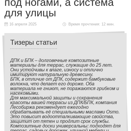
под ногами, а система
для улицы
16 апреля 2025
Время прочтения: 12 мин.
Тизеры статьи
ДПК и БПК – долговечные композитные
материалы для террас, служащие до 25 лет.
Они устойчивы к влаге, износу и отлично
имитируют натуральную древесину.
БПК, в отличие от ДПК, содержит бамбуковые
волокна, что делает его дороже. Оба
материала не гниют, не поражаются грибком и
насекомыми.
Для максимальной защиты и сохранения
красоты вашей террасы из ДПК/БПК, компания
Лесобиржа рекомендует ежегодно
обрабатывать её специальными маслами Osmo.
Это повысит водоотталкивающие свойства,
защитит от пятен и продлит срок службы.
Композитные доски универсальны: подходят для
террас, садовых дорожек, уличной мебели и