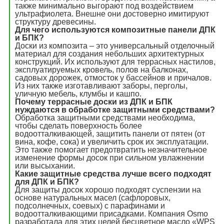
также минимально выгорают под воздействием
ультрафиолета. Внешне они достоверно имитируют
структуру древесины.
Для чего используются композитные панели ДПК
и БПК?
Доски из композита – это универсальный отделочный
материал для создания небольших архитектурных
конструкций. Их используют для террасных настилов,
эксплуатируемых кровель, полов на балконах,
садовых дорожек, отмосток у бассейнов и причалов.
Из них также изготавливают заборы, перголы,
уличную мебель, клумбы и кашпо.
Почему террасные доски из ДПК и БПК
нуждаются в обработке защитными средствами?
Обработка защитными средствами необходима,
чтобы сделать поверхность более
водоотталкивающей, защитить панели от пятен (от
вина, кофе, сока) и увеличить срок их эксплуатации.
Это также помогает предотвратить незначительное
изменение формы досок при сильном увлажнении
или высыхании.
Какие защитные средства лучше всего подходят
для ДПК и БПК?
Для защиты досок хорошо подходят суспензии на
основе натуральных масел (сафлоровых,
подсолнечных, соевых) с парафинами и
водоотталкивающими присадками. Компания Osmo
разработала для этих целей бесцветное масло «WPS