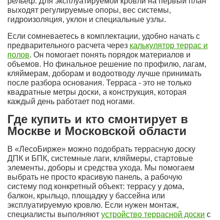
рельеф. Для эксплуатируемой кровли на первый план
выходят регулируемые опоры, вес системы,
гидроизоляция, уклон и специальные узлы.
Если сомневаетесь в комплектации, удобно начать с
предварительного расчета через
калькулятор террас и
полов
. Он помогает понять порядок материалов и
объемов. Но финальное решение по профилю, лагам,
кляймерам, доборам и водоотводу лучше принимать
после разбора основания. Терраса - это не только
квадратные метры доски, а конструкция, которая
каждый день работает под ногами.
Где купить и кто смонтирует в
Москве и Московской области
В «ЛесоБирже» можно подобрать террасную доску
ДПК и БПК, системные лаги, кляймеры, стартовые
элементы, доборы и средства ухода. Мы помогаем
выбрать не просто красивую панель, а рабочую
систему под конкретный объект: террасу у дома,
балкон, крыльцо, площадку у бассейна или
эксплуатируемую кровлю. Если нужен монтаж,
специалисты выполняют
устройство террасной доски
с