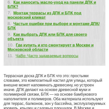
Как наносить масло-уход на панели ДПК и
БПК?
Монтаж террасы из ДПК и БПК под
московский климат
Частые ошибки при выборе и монтаже ДПК/
БПК
Как выбрать ДПК или БПК для своего
объекта
Где купить и кто смонтирует в Москве и
Московской области
ЧаВо: Часто задаваемые вопросы
Террасная доска ДПК и БПК что это: простыми
словами, это композитный настил для улицы, который
внешне может напоминать древесину, но устроен
иначе. ДПК делают на основе древесной муки и
полимерной связки, БПК — на основе бамбукового
наполнителя и полимеров. Оба материала используют
для террас, балконов, зон у бассейна, эксплуатируемых
кровель, крылец и садовых площадок. В Москве и