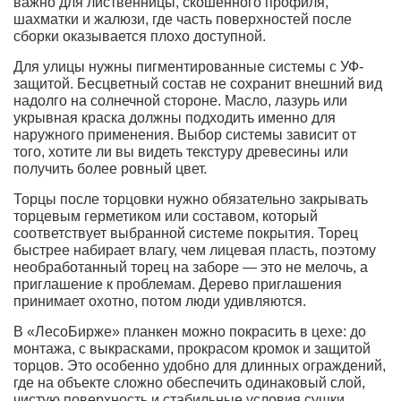
важно для лиственницы, скошенного профиля,
шахматки и жалюзи, где часть поверхностей после
сборки оказывается плохо доступной.
Для улицы нужны пигментированные системы с УФ-
защитой. Бесцветный состав не сохранит внешний вид
надолго на солнечной стороне. Масло, лазурь или
укрывная краска должны подходить именно для
наружного применения. Выбор системы зависит от
того, хотите ли вы видеть текстуру древесины или
получить более ровный цвет.
Торцы после торцовки нужно обязательно закрывать
торцевым герметиком или составом, который
соответствует выбранной системе покрытия. Торец
быстрее набирает влагу, чем лицевая пласть, поэтому
необработанный торец на заборе — это не мелочь, а
приглашение к проблемам. Дерево приглашения
принимает охотно, потом люди удивляются.
В «ЛесоБирже» планкен можно покрасить в цехе: до
монтажа, с выкрасками, прокрасом кромок и защитой
торцов. Это особенно удобно для длинных ограждений,
где на объекте сложно обеспечить одинаковый слой,
чистую поверхность и стабильные условия сушки.