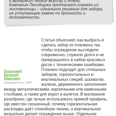
и выдержит любые морозы и дожди.
Компания Лесобиржа предлагает планкен из
лиственницы – идеальное решение для забора,
не уступающее камню по прочности и
долговечности.
Статья объясняет, как выбрать и
сделать забор из планкена так,
чтобы ограждение выглядело
современно, служило долго и не
превращалось в набор красивых
досок с техническими ошибками.
Планкен подходит для сплошных
Лыщицкий
заборов, горизонтальных и
Валерий
Иванович
вертикальных секций, шахматки,
руководитель СМР
жалюзи, деревянного заполнения
между металлическими, кирпичными или каменными
столбами, а также для ворот и калиток. В материале
разобрано, где лучше использовать прямой профиль,
где уместен скошенный, почему горизонтальная
раскладка даёт спокойную линию, а вертикальная
визуально делает ограждение выше. Отдельное