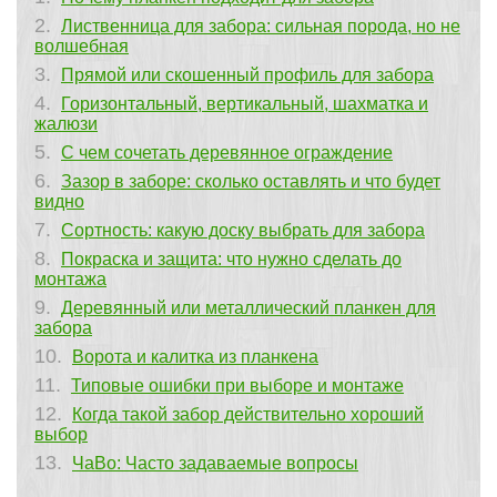
Лиственница для забора: сильная порода, но не
волшебная
Прямой или скошенный профиль для забора
Горизонтальный, вертикальный, шахматка и
жалюзи
С чем сочетать деревянное ограждение
Зазор в заборе: сколько оставлять и что будет
видно
Сортность: какую доску выбрать для забора
Покраска и защита: что нужно сделать до
монтажа
Деревянный или металлический планкен для
забора
Ворота и калитка из планкена
Типовые ошибки при выборе и монтаже
Когда такой забор действительно хороший
выбор
ЧаВо: Часто задаваемые вопросы