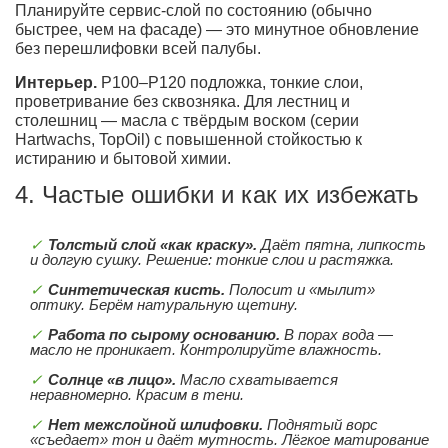
Планируйте сервис-слой по состоянию (обычно
быстрее, чем на фасаде) — это минутное обновление
без перешлифовки всей палубы.
Интерьер.
P100–P120 подложка, тонкие слои,
проветривание без сквозняка. Для лестниц и
столешниц — масла с твёрдым воском (серии
Hartwachs, TopOil) с повышенной стойкостью к
истиранию и бытовой химии.
4. Частые ошибки и как их избежать
Толстый слой «как краску».
Даёт пятна, липкость
и долгую сушку. Решение: тонкие слои и растяжка.
Синтетическая кисть.
Полосит и «мылит»
оптику. Берём натуральную щетину.
Работа по сырому основанию.
В порах вода —
масло не проникает. Контролируйте влажность.
Солнце «в лицо».
Масло схватывается
неравномерно. Красим в тени.
Нет межслойной шлифовки.
Поднятый ворс
«съедает» тон и даёт мутность. Лёгкое матирование