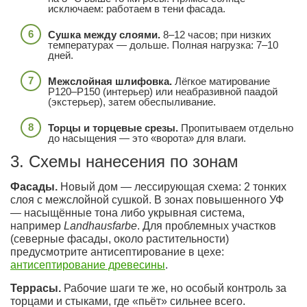
исключаем: работаем в тени фасада.
Сушка между слоями.
8–12 часов; при низких
температурах — дольше. Полная нагрузка: 7–10
дней.
Межслойная шлифовка.
Лёгкое матирование
P120–P150 (интерьер) или неабразивной паадой
(экстерьер), затем обеспыливание.
Торцы и торцевые срезы.
Пропитываем отдельно
до насыщения — это «ворота» для влаги.
3. Схемы нанесения по зонам
Фасады.
Новый дом — лессирующая схема: 2 тонких
слоя с межслойной сушкой. В зонах повышенного УФ
— насыщённые тона либо укрывная система,
например
Landhausfarbe
. Для проблемных участков
(северные фасады, около растительности)
предусмотрите антисептирование в цехе:
антисептирование древесины
.
Террасы.
Рабочие шаги те же, но особый контроль за
торцами и стыками, где «пьёт» сильнее всего.