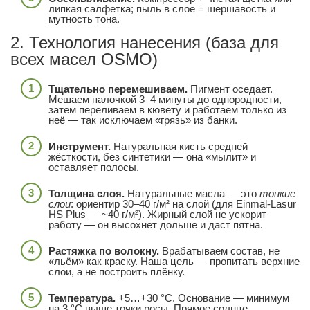
липкая салфетка; пыль в слое = шершавость и
мутность тона.
2. Технология нанесения (база для
всех масел OSMO)
Тщательно перемешиваем.
Пигмент оседает.
Мешаем палочкой 3–4 минуты до однородности,
затем переливаем в кювету и работаем только из
неё — так исключаем «грязь» из банки.
Инструмент.
Натуральная кисть средней
жёсткости, без синтетики — она «мылит» и
оставляет полосы.
Толщина слоя.
Натуральные масла — это
тонкие
слои
: ориентир 30–40 г/м² на слой (для Einmal-Lasur
HS Plus — ~40 г/м²). Жирный слой не ускорит
работу — он высохнет дольше и даст пятна.
Растяжка по волокну.
Врабатываем состав, не
«льём» как краску. Наша цель — пропитать верхние
слои, а не построить плёнку.
Температура.
+5…+30 °C. Основание — минимум
на 3 °C выше точки росы. Прямое солнце