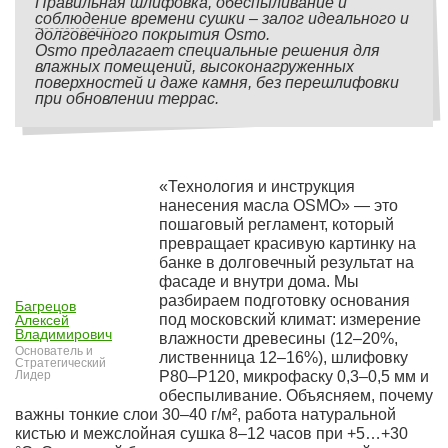
Правильная шлифовка, обеспыливание и
соблюдение времени сушки – залог идеального и
долговечного покрытия Osmo.
Osmo предлагает специальные решения для
влажных помещений, высоконагруженных
поверхностей и даже камня, без перешлифовки
при обновлении террас.
«Технология и инструкция
нанесения масла OSMO» — это
пошаговый регламент, который
превращает красивую картинку на
банке в долговечный результат на
фасаде и внутри дома. Мы
разбираем подготовку основания
Багрецов
под московский климат: измерение
Алексей
Владимирович
влажности древесины (12–20%,
Основатель и
лиственница 12–16%), шлифовку
Стратегический
Лидер
P80–P120, микрофаску 0,3–0,5 мм и
обеспыливание. Объясняем, почему
важны тонкие слои 30–40 г/м², работа натуральной
кистью и межслойная сушка 8–12 часов при +5…+30