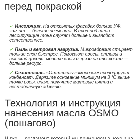
перед покраской
Инсоляция.
На открытых фасадах больше УФ,
значит — больше пигмента. В плотной тени
лессирующие тона служат дольше и выглядят
естественнее.
Пыль и ветровая нагрузка.
Микроабразив стирает
тонкие слои быстрее. Помогают свесы, отливы и
высокий цоколь: меньше воды и грязи на плоскости —
дольше ресурс.
Сезонность.
«Оттепель-заморозок» провоцирует
конденсат. Держите основание минимум на 3 °C выше
точки росы, иначе получите матовые пятна и
нестабильную адгезию.
Технология и инструкция
нанесения масла OSMO
(пошагово)
Ниже — регламент, который мы применяем в цехе и на