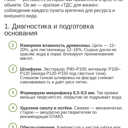
объекте. Он же — краткая «ТДС для жизни»:
соблюдение каждого пункта критично для ресурса и
внешнего вида.
1. Диагностика и подготовка
основания
Измеряем влажность древесины.
Цель — 12–
20%, для лиственницы 12–16%. Сырые доски не
красим: вода в порах блокирует проникновение
масел.
Шлифуем.
Экстерьер: P80–P100; интерьер: P100–
P120 (иногда P120–P150 под светлые тона).
Слишком тонкая шлифовка на фасаде снижает
смачиваемость и даёт риск пятен.
Формируем микрофаску 0,3–0,5 мм.
Так кромки
меньше «ворснятся», покрытие не подрывает вода.
Удаляем смолу и потёки.
Свежее — механически;
старое — аккуратно растворителем по
рекомендации OSMO.
Обеспыливание.
Компрессор + чистая щётка или