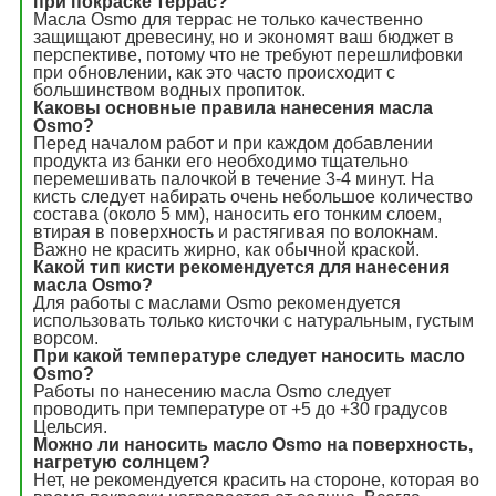
при покраске террас?
Масла Osmo для террас не только качественно
защищают древесину, но и экономят ваш бюджет в
перспективе, потому что не требуют перешлифовки
при обновлении, как это часто происходит с
большинством водных пропиток.
Каковы основные правила нанесения масла
Osmo?
Перед началом работ и при каждом добавлении
продукта из банки его необходимо тщательно
перемешивать палочкой в течение 3-4 минут. На
кисть следует набирать очень небольшое количество
состава (около 5 мм), наносить его тонким слоем,
втирая в поверхность и растягивая по волокнам.
Важно не красить жирно, как обычной краской.
Какой тип кисти рекомендуется для нанесения
масла Osmo?
Для работы с маслами Osmo рекомендуется
использовать только кисточки с натуральным, густым
ворсом.
При какой температуре следует наносить масло
Osmo?
Работы по нанесению масла Osmo следует
проводить при температуре от +5 до +30 градусов
Цельсия.
Можно ли наносить масло Osmo на поверхность,
нагретую солнцем?
Нет, не рекомендуется красить на стороне, которая во