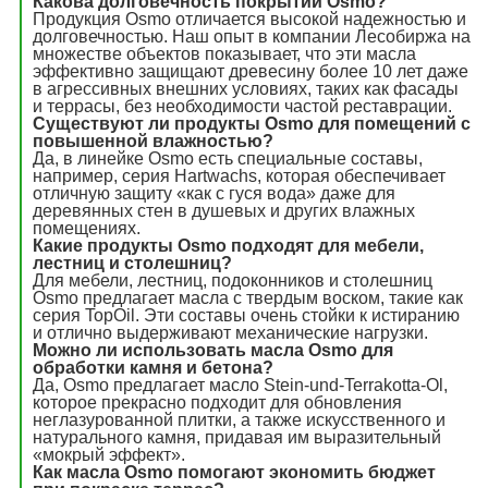
Какова долговечность покрытий Osmo?
Продукция Osmo отличается высокой надежностью и
долговечностью. Наш опыт в компании Лесобиржа на
множестве объектов показывает, что эти масла
эффективно защищают древесину более 10 лет даже
в агрессивных внешних условиях, таких как фасады
и террасы, без необходимости частой реставрации.
Существуют ли продукты Osmo для помещений с
повышенной влажностью?
Да, в линейке Osmo есть специальные составы,
например, серия Hartwachs, которая обеспечивает
отличную защиту «как с гуся вода» даже для
деревянных стен в душевых и других влажных
помещениях.
Какие продукты Osmo подходят для мебели,
лестниц и столешниц?
Для мебели, лестниц, подоконников и столешниц
Osmo предлагает масла с твердым воском, такие как
серия TopOil. Эти составы очень стойки к истиранию
и отлично выдерживают механические нагрузки.
Можно ли использовать масла Osmo для
обработки камня и бетона?
Да, Osmo предлагает масло Stein-und-Terrakotta-Ol,
которое прекрасно подходит для обновления
неглазурованной плитки, а также искусственного и
натурального камня, придавая им выразительный
«мокрый эффект».
Как масла Osmo помогают экономить бюджет