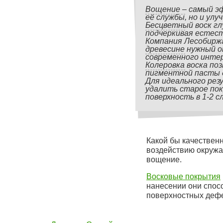
Вощение – самый э
её службы, но и ул
Бесцветный воск гл
подчеркивая естест
Компания Лесобиржа
древесине нужный о
современного интер
Колеровка воска по
пигментной пасты 
Для идеального ре
удалить старое пок
поверхность в 1-2 с
Какой бы качествен
воздействию окружа
вощение.
Восковые покрытия
нанесении они спос
поверхностных дефе