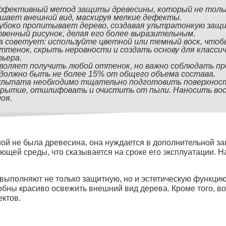
ффективный метод защиты древесины, который не тольк
учшает внешний вид, маскируя мелкие дефекты.
убоко пропитывает дерево, создавая ультратонкую защи
венный рисунок, делая его более выразительным.
 советует: используйте цветной или темный воск, что
ттенок, скрыть неровности и создать основу для классич
ьера.
зволяет получить любой оттенок, но важно соблюдать пр
должно быть не более 15% от общего объема состава.
зультата необходимо тщательно подготовить поверхност
рытие, отшлифовать и очистить от пыли. Наносить вос
лоя.
ной не была древесина, она нуждается в дополнительной 
ющей среды, что сказывается на сроке его эксплуатации. 
выполняют не только защитную, но и эстетическую функци
обны красиво освежить внешний вид дерева. Кроме того, 
ктов.