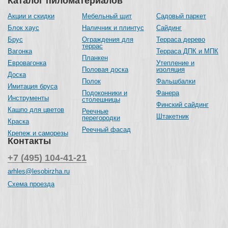
Каталог пиломатериалов
Акции и скидки
Мебельный щит
Садовый паркет
Блок хаус
Наличник и плинтус
Сайдинг
Брус
Ограждения для
Терраса дерево
террас
Вагонка
Терраса ДПК и МПК
Планкен
Евровагонка
Утепление и
Половая доска
изоляция
Доска
Полок
Фальшбалки
Имитация бруса
Подоконники и
Фанера
Инструменты
столешницы
Финский сайдинг
Кашпо для цветов
Реечные
Штакетник
перегородки
Краска
Реечный фасад
Крепеж и саморезы
Контакты
+7 (495) 104-41-21
arhles@lesobirzha.ru
Схема проезда