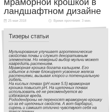
мраморной крошкой в
ландшафтном дизайне
25 мая 2018
Время прочтения: 3 мин.
Тизеры статьи
Мульчирование улучшает агротехнические
свойства почвы и служит декоративным
элементом. Но неверный выбор мульчи может
навредить растениям.
Мраморная крошка богата кальцием. Его
избыток в почве блокирует усвоение железа
растениями, вызывая хлороз и потенциальную
гибель.
На кислых почвах (pH ниже 5.5) мраморная
крошка повысит pH. На щелочных почвах
использовать её не рекомендуется во
избежание вреда.
Рододендроны не переносят мраморную крошку
из-за её щелочных свойств. А вот барбарис,
сирень и самшит отлично чувствуют себя на
таких почвах.