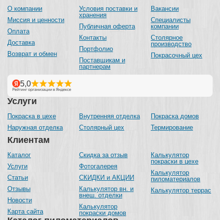
О компании
Условия поставки и
Вакансии
хранения
Миссия и ценности
Специалисты
Публичная оферта
компании
Оплата
Контакты
Столярное
Доставка
производство
Портфолио
Возврат и обмен
Покрасочный цех
Поставщикам и
партнерам
Услуги
Покраска в цехе
Внутренняя отделка
Покраска домов
Наружная отделка
Столярный цех
Термирование
Клиентам
Каталог
Скидка за отзыв
Калькулятор
покраски в цехе
Услуги
Фотогалерея
Калькулятор
Статьи
СКИДКИ и АКЦИИ
пиломатериалов
Отзывы
Калькулятор вн. и
Калькулятор террас
внеш. отделки
Новости
Калькулятор
Карта сайта
покраски домов