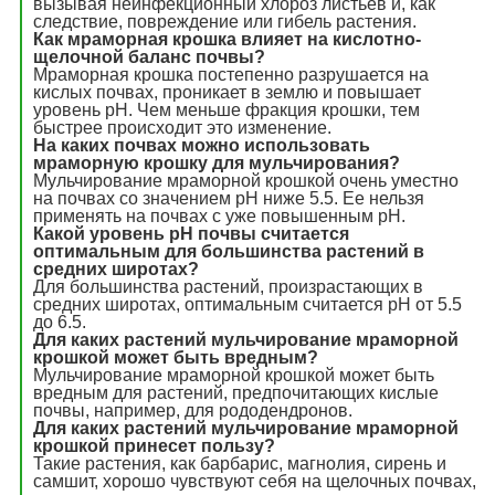
вызывая неинфекционный хлороз листьев и, как
следствие, повреждение или гибель растения.
Как мраморная крошка влияет на кислотно-
щелочной баланс почвы?
Мраморная крошка постепенно разрушается на
кислых почвах, проникает в землю и повышает
уровень pH. Чем меньше фракция крошки, тем
быстрее происходит это изменение.
На каких почвах можно использовать
мраморную крошку для мульчирования?
Мульчирование мраморной крошкой очень уместно
на почвах со значением pH ниже 5.5. Ее нельзя
применять на почвах с уже повышенным pH.
Какой уровень pH почвы считается
оптимальным для большинства растений в
средних широтах?
Для большинства растений, произрастающих в
средних широтах, оптимальным считается pH от 5.5
до 6.5.
Для каких растений мульчирование мраморной
крошкой может быть вредным?
Мульчирование мраморной крошкой может быть
вредным для растений, предпочитающих кислые
почвы, например, для рододендронов.
Для каких растений мульчирование мраморной
крошкой принесет пользу?
Такие растения, как барбарис, магнолия, сирень и
самшит, хорошо чувствуют себя на щелочных почвах,