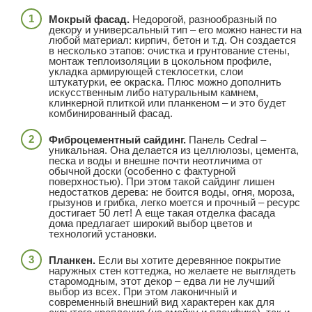
Мокрый фасад.
Недорогой, разнообразный по
декору и универсальный тип – его можно нанести на
любой материал: кирпич, бетон и т.д. Он создается
в несколько этапов: очистка и грунтование стены,
монтаж теплоизоляции в цокольном профиле,
укладка армирующей стеклосетки, слои
штукатурки, ее окраска. Плюс можно дополнить
искусственным либо натуральным камнем,
клинкерной плиткой или планкеном – и это будет
комбинированный фасад.
Фиброцементный сайдинг.
Панель Cedral –
уникальная. Она делается из целлюлозы, цемента,
песка и воды и внешне почти неотличима от
обычной доски (особенно с фактурной
поверхностью). При этом такой сайдинг лишен
недостатков дерева: не боится воды, огня, мороза,
грызунов и грибка, легко моется и прочный – ресурс
достигает 50 лет! А еще такая отделка фасада
дома предлагает широкий выбор цветов и
технологий установки.
Планкен.
Если вы хотите деревянное покрытие
наружных стен коттеджа, но желаете не выглядеть
старомодным, этот декор – едва ли не лучший
выбор из всех. При этом лаконичный и
современный внешний вид характерен как для