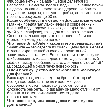
Фиброцементный сайдинг Cedral делается из
целлюлозы, цемента, песка и воды. Он внешне похож
на доску, но лишен недостатков дерева: не боится
воды, огня, мороза, грызунов, грибка, легко моется и
прочен, с ресурсом до 50 лет.
Какие особенности у отделки фасада планкеном?
Планкен предлагает лаконичный и современный
внешний вид, подходящий как для скрытого (на
змейку и планфикс), так и для открытого крепления.
Он позволяет монтировать полноценный пирог
утепления между обрешеткой.
Что такое SmartSide и каковы его преимущества?
SmartSide — это отделка из смеси щепы дуба, березы
и клена, скрепленной смолой и пропитанной
защитными составами. Его характеристики не хуже
фиброцемента, масса вдвое ниже, а декоративный
эффект высок, особенно благодаря длине 'доски' 4,87
м, создающей монолитную поверхность.
В чем преимущество использования блок-хауса
для фасада?
Блок-хаус создает фасад 'под бревно', который
всегда востребован, но не имеет минусов
бревенчатых стен, таких как высокая цена и
сложность ремонта. По дизайну он мало отличим от
бревна, а по теплоизоляции может даже
превосходить его.
Что такое скандинавская доска и почему она
долговечна?