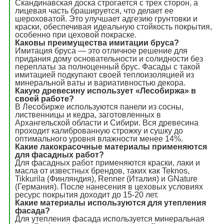
Скандинавская доска строгается с трех сторон, а
лицевая часть брашируется, что делает ее
шероховатой. Это улучшает адгезию грунтовки и
краски, обеспечивая идеальную стойкость покрытия,
особенно при цеховой покраске.
Каковы преимущества имитации бруса?
Имитация бруса — это отличное решение для
придания дому основательности и солидности без
переплаты за полноценный брус. Фасады с такой
имитацией подкупают своей теплоизоляцией из
минеральной ваты и вариативностью декора.
Какую древесину использует «Лесобиржа» в
своей работе?
В Лесобирже используются панели из сосны,
лиственницы и кедра, заготовленных в
Архангельской области и Сибири. Вся древесина
проходит калиброванную строжку и сушку до
оптимального уровня влажности менее 14%.
Какие лакокрасочные материалы применяются
для фасадных работ?
Для фасадных работ применяются краски, лаки и
масла от известных брендов, таких как Teknos,
Tikkurila (Финляндия), Renner (Италия) и GNature
(Германия). После нанесения в цеховых условиях
ресурс покрытия доходит до 15-20 лет.
Какие материалы используются для утепления
фасада?
Для утепления фасада используется минеральная