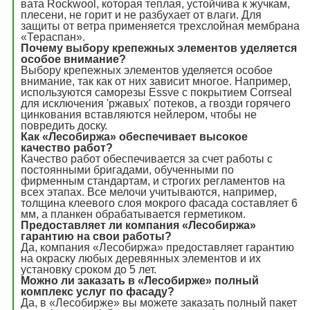
вата Rockwool, которая теплая, устойчива к жучкам,
плесени, не горит и не разбухает от влаги. Для
защиты от ветра применяется трехслойная мембрана
«Тераспан».
Почему выбору крепежных элементов уделяется
особое внимание?
Выбору крепежных элементов уделяется особое
внимание, так как от них зависит многое. Например,
используются саморезы Essve с покрытием Corrseal
для исключения 'ржавых' потеков, а гвозди горячего
цинкования вставляются нейлером, чтобы не
повредить доску.
Как «Лесобиржа» обеспечивает высокое
качество работ?
Качество работ обеспечивается за счет работы с
постоянными бригадами, обученными по
фирменным стандартам, и строгих регламентов на
всех этапах. Все мелочи учитываются, например,
толщина клеевого слоя мокрого фасада составляет 6
мм, а планкен обрабатывается герметиком.
Предоставляет ли компания «Лесобиржа»
гарантию на свои работы?
Да, компания «Лесобиржа» предоставляет гарантию
на окраску любых деревянных элементов и их
установку сроком до 5 лет.
Можно ли заказать в «Лесобирже» полный
комплекс услуг по фасаду?
Да, в «Лесобирже» вы можете заказать полный пакет