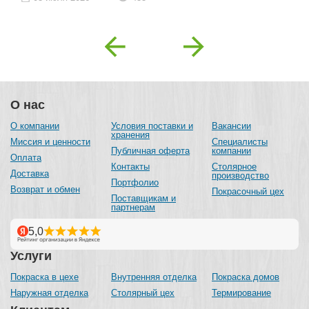
Previous
Next
О нас
О компании
Условия поставки и
Вакансии
хранения
Миссия и ценности
Специалисты
Публичная оферта
компании
Оплата
Контакты
Столярное
Доставка
производство
Портфолио
Возврат и обмен
Покрасочный цех
Поставщикам и
партнерам
Услуги
Покраска в цехе
Внутренняя отделка
Покраска домов
Наружная отделка
Столярный цех
Термирование