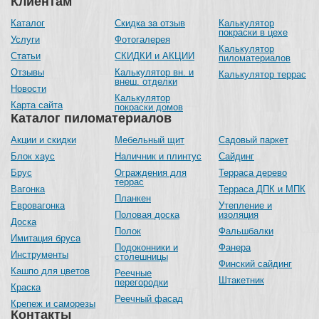
Клиентам
Каталог
Скидка за отзыв
Калькулятор
покраски в цехе
Услуги
Фотогалерея
Калькулятор
Статьи
СКИДКИ и АКЦИИ
пиломатериалов
Отзывы
Калькулятор вн. и
Калькулятор террас
внеш. отделки
Новости
Калькулятор
Карта сайта
покраски домов
Каталог пиломатериалов
Акции и скидки
Мебельный щит
Садовый паркет
Блок хаус
Наличник и плинтус
Сайдинг
Брус
Ограждения для
Терраса дерево
террас
Вагонка
Терраса ДПК и МПК
Планкен
Евровагонка
Утепление и
Половая доска
изоляция
Доска
Полок
Фальшбалки
Имитация бруса
Подоконники и
Фанера
Инструменты
столешницы
Финский сайдинг
Кашпо для цветов
Реечные
Штакетник
перегородки
Краска
Реечный фасад
Крепеж и саморезы
Контакты