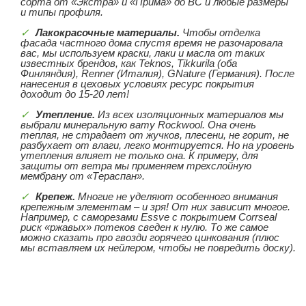
сорта от «Экстра» и «Прима» до ВС и любые размеры
и типы профиля.
Лакокрасочные материалы.
Чтобы отделка
фасада частного дома спустя время не разочаровала
вас, мы используем краски, лаки и масла от таких
известных брендов, как Teknos, Tikkurila (оба
Финляндия), Renner (Италия), GNature (Германия). После
нанесения в цеховых условиях ресурс покрытия
доходит до 15-20 лет!
Утепление.
Из всех изоляционных материалов мы
выбрали минеральную вату Rockwool. Она очень
теплая, не страдает от жучков, плесени, не горит, не
разбухает от влаги, легко монтируется. Но на уровень
утепления влияет не только она. К примеру, для
защиты от ветра мы применяем трехслойную
мембрану от «Тераспан».
Крепеж.
Многие не уделяют особенного внимания
крепежным элементам – и зря! От них зависит многое.
Например, с саморезами Essve с покрытием Corrseal
риск «ржавых» потеков сведен к нулю. То же самое
можно сказать про гвозди горячего цинкования (плюс
мы вставляем их нейлером, чтобы не повредить доску).