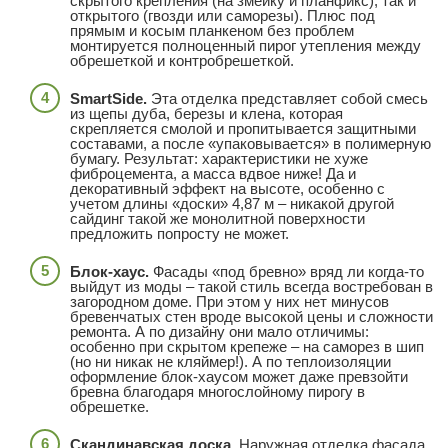
скрытого крепления (на змейку и планфикс), так и
открытого (гвозди или саморезы). Плюс под
прямым и косым планкеном без проблем
монтируется полноценный пирог утепления между
обрешеткой и контробрешеткой.
SmartSide.
Эта отделка представляет собой смесь
из щепы дуба, березы и клена, которая
скрепляется смолой и пропитывается защитными
составами, а после «упаковывается» в полимерную
бумагу. Результат: характеристики не хуже
фиброцемента, а масса вдвое ниже! Да и
декоративный эффект на высоте, особенно с
учетом длины «доски» 4,87 м – никакой другой
сайдинг такой же монолитной поверхности
предложить попросту не может.
Блок-хаус.
Фасады «под бревно» вряд ли когда-то
выйдут из моды – такой стиль всегда востребован в
загородном доме. При этом у них нет минусов
бревенчатых стен вроде высокой цены и сложности
ремонта. А по дизайну они мало отличимы:
особенно при скрытом крепеже – на саморез в шип
(но ни никак не кляймер!). А по теплоизоляции
оформление блок-хаусом может даже превзойти
бревна благодаря многослойному пирогу в
обрешетке.
Скандинавская доска.
Наружная отделка фасада