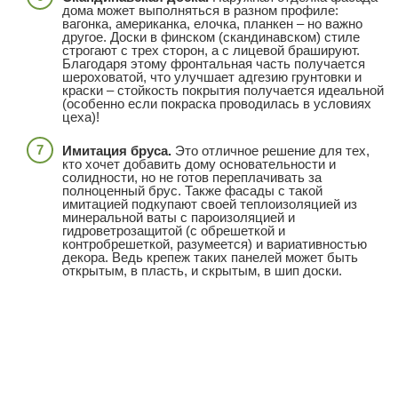
дома может выполняться в разном профиле:
вагонка, американка, елочка, планкен – но важно
другое. Доски в финском (скандинавском) стиле
строгают с трех сторон, а с лицевой брашируют.
Благодаря этому фронтальная часть получается
шероховатой, что улучшает адгезию грунтовки и
краски – стойкость покрытия получается идеальной
(особенно если покраска проводилась в условиях
цеха)!
Имитация бруса.
Это отличное решение для тех,
кто хочет добавить дому основательности и
солидности, но не готов переплачивать за
полноценный брус. Также фасады с такой
имитацией подкупают своей теплоизоляцией из
минеральной ваты с пароизоляцией и
гидроветрозащитой (с обрешеткой и
контробрешеткой, разумеется) и вариативностью
декора. Ведь крепеж таких панелей может быть
открытым, в пласть, и скрытым, в шип доски.