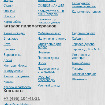
Услуги
Фотогалерея
Калькулятор
Статьи
СКИДКИ и АКЦИИ
пиломатериалов
Отзывы
Калькулятор вн. и
Калькулятор террас
внеш. отделки
Новости
Калькулятор
Карта сайта
покраски домов
Каталог пиломатериалов
Акции и скидки
Мебельный щит
Садовый паркет
Блок хаус
Наличник и плинтус
Сайдинг
Брус
Ограждения для
Терраса дерево
террас
Вагонка
Терраса ДПК и МПК
Планкен
Евровагонка
Утепление и
Половая доска
изоляция
Доска
Полок
Фальшбалки
Имитация бруса
Подоконники и
Фанера
Инструменты
столешницы
Финский сайдинг
Кашпо для цветов
Реечные
Штакетник
перегородки
Краска
Реечный фасад
Крепеж и саморезы
Контакты
+7 (495) 104-41-21
arhles@lesobirzha.ru