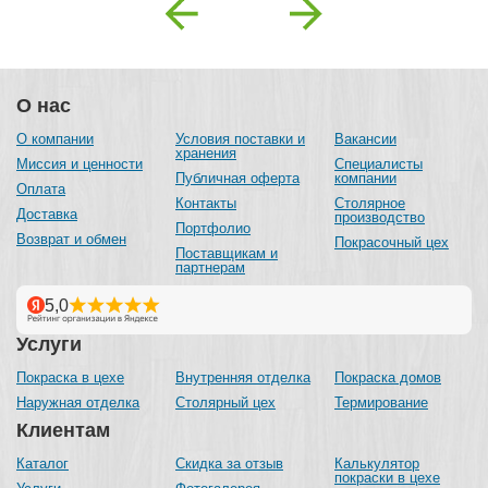
Previous
Next
О нас
О компании
Условия поставки и
Вакансии
хранения
Миссия и ценности
Специалисты
Публичная оферта
компании
Оплата
Контакты
Столярное
Доставка
производство
Портфолио
Возврат и обмен
Покрасочный цех
Поставщикам и
партнерам
Услуги
Покраска в цехе
Внутренняя отделка
Покраска домов
Наружная отделка
Столярный цех
Термирование
Клиентам
Каталог
Скидка за отзыв
Калькулятор
покраски в цехе