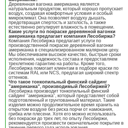
Деревянная вагонка американка является
натуральным продуктом, который хорошо пропускает
воздух, создавая комфортные условия и особый
микроклимат. Она позволяет воздуху дышать,
предотвращая спертость и затхлость, а также
естественно регулирует влажность в помещении.
Какие услуги по покраске деревянной вагонки
американка предлагает компания Лесобиржа?
Компания Лесобиржа предлагает услуги по
производственной покраске деревянной вагонки
американка в специализированном малярном цеху.
Мы обеспечиваем высокое качество, быстрые сроки
исполнения, надежность состава и предоставляем
трехлетнюю гарантию на работы. Кроме того,
Лесобиржа помогает клиентам в подборе краски по
системам RAL или NCS, предлагая широкий спектр
оттенков.
Что такое тонкопильный финский сайдинг
"американка", производимый Лесобиржей?
Лесобиржа производит тонкопильный финский
сайдинг "американка", который представляет собой
подготовленный и грунтованный материал. Такие
изделия можно продолжительное время хранить на
открытом воздухе без риска порчи от намокания,
грибка или плесени. Хотя его можно использовать
без покраски до трех лет, по опыту Лесобиржи,
рекомендуется произвести окончательное покрытие в
течение первого года использования.