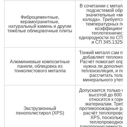
В сочетании с металл
подсистемой обра
значительные «мос
Фиброцементные,
холода». Требуется 
керамогранитные,
температурных пол
натуральный камень и другие
коэффициента
тяжёлые облицовочные плиты
теплотехническ
однородности по СП 5
и СП 345.13258
Тонкий металл сам по 
добавляет теплоизо
Алюминиевые композитные
Расчёт помогает опре
панели, облицовка из
нужна ли дополните
тонколистового металла
теплоизоляция, и поз
рассчитать толщ
минерального утепл
Допускается только на
высотой до 600 м
относится к горю
материалам. Требу
Экструзионный
противопожарные рас
пенополистирол (XPS)
расчёт теплопровод
XPS, поскольку е
теплопроводност
паропроницаемость о