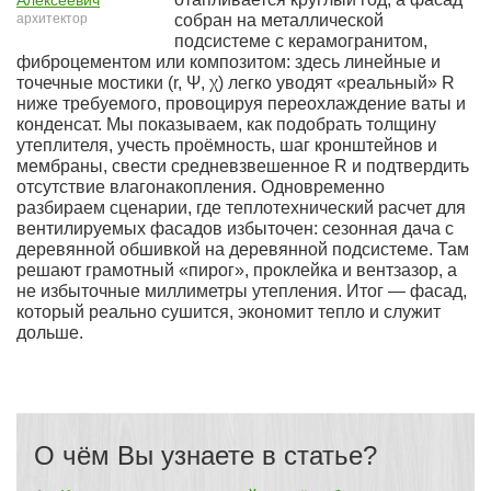
Алексеевич
архитектор
собран на металлической
подсистеме с керамогранитом,
фиброцементом или композитом: здесь линейные и
точечные мостики (r, Ψ, χ) легко уводят «реальный» R
ниже требуемого, провоцируя переохлаждение ваты и
конденсат. Мы показываем, как подобрать толщину
утеплителя, учесть проёмность, шаг кронштейнов и
мембраны, свести средневзвешенное R и подтвердить
отсутствие влагонакопления. Одновременно
разбираем сценарии, где теплотехнический расчет для
вентилируемых фасадов избыточен: сезонная дача с
деревянной обшивкой на деревянной подсистеме. Там
решают грамотный «пирог», проклейка и вентзазор, а
не избыточные миллиметры утепления. Итог — фасад,
который реально сушится, экономит тепло и служит
дольше.
О чём Вы узнаете в статье?