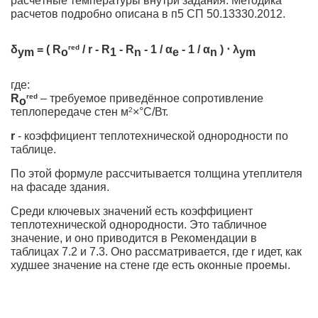
расчётные температуры внутри задания. Методика
расчетов подробно описана в п5 СП 50.13330.2012.
δ
= ( R
red
/ r - R
- R
- 1 / α
- 1 / α
) ⋅ λ
ym
o
1
n
e
n
ym
где:
R
red
– требуемое приведённое сопротивление
o
теплопередаче стен м
2
×°С/Вт.
r
- коэффициент теплотехнической однородности по
таблице.
По этой формуле рассчитывается толщина утеплителя
на фасаде здания.
Среди ключевых значений есть коэффициент
теплотехнической однородности. Это табличное
значение, и оно приводится в Рекомендации в
таблицах 7.2 и 7.3. Оно рассматривается, где r идет, как
худшее значение на стене где есть оконные проемы.