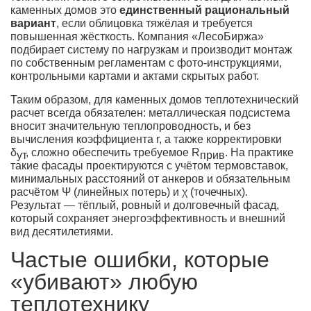
каменных домов это
единственный рациональный
вариант
, если облицовка тяжёлая и требуется
повышенная жёсткость. Компания «ЛесоБиржа»
подбирает систему по нагрузкам и производит монтаж
по собственным регламентам с фото-инструкциями,
контрольными картами и актами скрытых работ.
Таким образом, для каменных домов теплотехнический
расчет всегда обязателен: металлическая подсистема
вносит значительную теплопроводность, и без
вычисления коэффициента r, а также корректировки
δ
, сложно обеспечить требуемое R
. На практике
ут
прив
такие фасады проектируются с учётом термовставок,
минимальных расстояний от анкеров и обязательным
расчётом Ψ (линейных потерь) и χ (точечных).
Результат — тёплый, ровный и долговечный фасад,
который сохраняет энергоэффективность и внешний
вид десятилетиями.
Частые ошибки, которые
«убивают» любую
теплотехнику