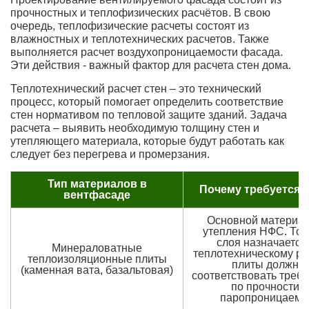
прочностных и теплофизических расчётов. В свою
очередь, теплофизические расчеты состоят из
влажностных и теплотехнических расчетов. Также
выполняется расчет воздухопроницаемости фасада.
Эти действия - важный фактор для расчета стен дома.
Теплотехнический расчет стен – это технический
процесс, который помогает определить соответствие
стен нормативом по тепловой защите зданий. Задача
расчета – выявить необходимую толщину стен и
утепляющего материала, которые будут работать как
следует без перегрева и промерзания.
Тип материалов в
Почему требуется 
вентфасаде
Основной материал
утепления НФС. То
слоя назначается
Минераловатные
теплотехническому рас
теплоизоляционные плиты
плиты должны
(каменная вата, базальтовая)
соответствовать треб
по прочности и
паропроницаемо