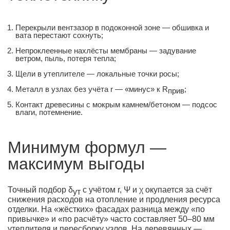
Перекрыли вентзазор в подоконной зоне — обшивка и
вата перестают сохнуть;
Непроклеенные нахлёсты мембраны — задувание
ветром, пыль, потеря тепла;
Щели в утеплителе — локальные точки росы;
Металл в узлах без учёта r — «минус» к R
;
прив
Контакт древесины с мокрым камнем/бетоном — подсос
влаги, потемнение.
Минимум формул —
максимум выгоды
Точный подбор δ
с учётом r, Ψ и χ окупается за счёт
ут
снижения расходов на отопление и продления ресурса
отделки. На «жёстких» фасадах разница между «по
привычке» и «по расчёту» часто составляет 50–80 мм
утеплителя и пересборку узлов. На деревянных —