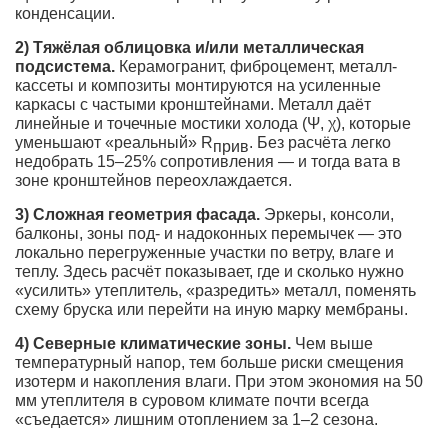
конденсации.
2) Тяжёлая облицовка и/или металлическая
подсистема.
Керамогранит, фиброцемент, металл-
кассеты и композиты монтируются на усиленные
каркасы с частыми кронштейнами. Металл даёт
линейные и точечные мостики холода (Ψ, χ), которые
уменьшают «реальный» R
. Без расчёта легко
прив
недобрать 15–25% сопротивления — и тогда вата в
зоне кронштейнов переохлаждается.
3) Сложная геометрия фасада.
Эркеры, консоли,
балконы, зоны под- и надоконных перемычек — это
локально перегруженные участки по ветру, влаге и
теплу. Здесь расчёт показывает, где и сколько нужно
«усилить» утеплитель, «разредить» металл, поменять
схему бруска или перейти на иную марку мембраны.
4) Северные климатические зоны.
Чем выше
температурный напор, тем больше риски смещения
изотерм и накопления влаги. При этом экономия на 50
мм утеплителя в суровом климате почти всегда
«съедается» лишним отоплением за 1–2 сезона.