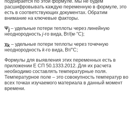
подбирается по этой формуле. Мы не будем
расшифровывать каждую переменную в формуле, это
есть в соответствующих документах. Обратим
внимание на ключевые факторы.
Ψ
– удельные потери теплоты через линейную
j
неоднородность
j
-го вида, Вт/(м·°С);
χ
– удельные потери теплоты через точечную
k
неоднородность
k
-го вида, Вт/°С;
Формулы для выявления этих переменных есть в
приложении Е СП 50.1333.2012. Для их расчета
необходимо составлять температурные поля.
Температурное поле – это совокупность температур во
всех точках изучаемого материала в данный момент
времени.