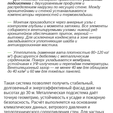
подсистема
с двухуровневым профилем и
распределением нагрузки по несущей стене. Между
кронштейнами и стеной устанавливаются
компенсаторы неровностей и термовкладыши.
Монтаж производится через анкерные узлы с
контролем глубины и момента затяжки. Все элементы
собираются вентилируемыми узлами: нижний ряд
кронштейнов обеспечивает приток, верхний —
вытяжку. Для исключения конденсата в зоне анкера
закладывается уплотняющая шайба и
антикоррозионная мастика.
Утеплитель (каменная вата плотностью 80–120 кг/
м³) фиксируется дюбелями с металлическим
сердечником. Поверх укладывается мембрана,
устойчивая к УФ-излучению и перепадам температуры.
Вентиляционный зазор — не менее 40 мм для облицовок
до 40 кг/м² и 60 мм для тяжёлых панелей.
Такая система позволяет получить стабильный,
долговечный и энергоэффективный фасад даже на
высотах до 30 м. Металлическая подсистема даёт
точную геометрию, устойчивость к усадке и пожарную
безопасность. Расчёт выполняется на основании
климатических данных, ветрового давления и
теплотехнического сопротивления стен. Для частных