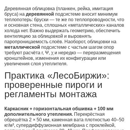
Деревянная облицовка (планкен, рейка, имитация
бруса) на
деревянной
подсистеме вносит минимум
теплопотерь: бруски — те же по теплопроводности, что
и основная стена, сплошных «металлических» каналов
холода нет. Важно выдержать геометрию, обеспечить
вентиляцию за облицовкой и выровнять
паропроницаемость слоёв. Наоборот, облицовки на
металлической
подсистеме с частым шагом опор
требуют расчёта r, Ψ, χ и нередко — переразмещения
кронштейнов, изменения их конфигурации или
увеличения слоя утеплителя.
Практика «ЛесоБиржи»:
проверенные пироги и
регламенты монтажа
Каркасник + горизонтальная обшивка + 100 мм
дополнительного утепления.
Перекрёстная
обрешётка 2 × 50 мм, каменная вата плотностью 40–50
кг/м³, супердиффузионная мембрана с проклейкой,