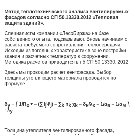
Метод теплотехнического анализа вентилируемых
фасадов согласно СП 50.13330.2012 «Тепловая
защита зданий».
Специалисты компании «ЛесоБиржа» на базе
собственного опыта, подсказывают. Вновь начинаем с
расчета требуемого сопротивления теплопередачи.
Исходим из погодных характеристик в зоне постройки
здания и расчетных температур в сооружении.
Методика расчетов приводится в п5 СП 50.13330. 2012.
Здесь мы проводим расчет вентфасада. Выбор
толщины утепляющего материала проводится по
формуле.
δ
= ⎛
1
/
R
тр
− (∑ l
Ψ
)
− ∑
n
χ
−
δ
/
λ
−
1
/
α
−
1
/
α
⎞
y
o
j
j
k
k
k
κ
κ
в
м
· λ
y
Толщина утеплителя вентилированного фасада,