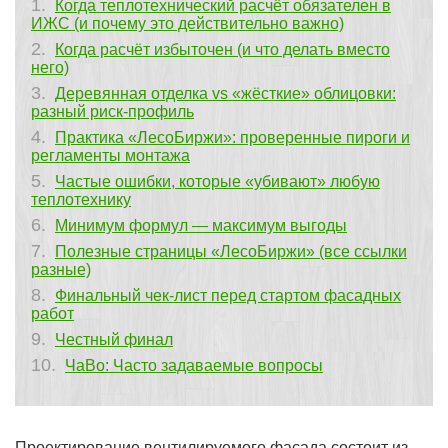
Когда теплотехнический расчёт обязателен в
ИЖС (и почему это действительно важно)
Когда расчёт избыточен (и что делать вместо
него)
Деревянная отделка vs «жёсткие» облицовки:
разный риск-профиль
Практика «ЛесоБиржи»: проверенные пироги и
регламенты монтажа
Частые ошибки, которые «убивают» любую
теплотехнику
Минимум формул — максимум выгоды
Полезные страницы «ЛесоБиржи» (все ссылки
разные)
Финальный чек-лист перед стартом фасадных
работ
Честный финал
ЧаВо: Часто задаваемые вопросы
Проектирование вентилируемого фасада состоит из