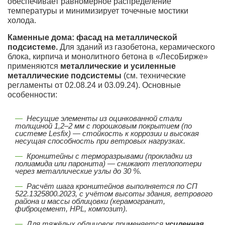
обеспечивает равномерное распределение
температуры и минимизирует точечные мостики
холода.
Каменные дома: фасад на металлической
подсистеме.
Для зданий из газобетона, керамического
блока, кирпича и монолитного бетона в «ЛесоБирже»
применяются
металлические и усиленные
металлические подсистемы
(см. технические
регламенты от 02.08.24 и 03.09.24). Основные
особенности:
Несущие элементы из оцинкованной стали
толщиной 1,2–2 мм с порошковым покрытием (по
системе Lesfix) — стойкость к коррозии и высокая
несущая способность при ветровых нагрузках.
Кронштейны с терморазрывами (прокладки из
полиамида или паронита) — снижают теплопотери
через металлические узлы до 30 %.
Расчёт шага кронштейнов выполняется по СП
522.1325800.2023, с учётом высоты здания, ветрового
района и массы облицовки (керамогранит,
фиброцемент, HPL, композит).
Для тяжёлых облицовок применяется
усиленная