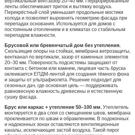
вертикальный вентзазор 20–40 мм. Перфорированные
ленты обеспечивают приток и вытяжку воздуха.
Перекрёстный слой уменьшает продольные мостики
холода и позволяет выровнять геометрию фасада при
перепадах основания. Используется для домов с
постоянным отоплением и в климатах со стабильным
перепадом влажности.
Брусовой или бревенчатый дом без утепления.
Скользящие опоры на стойках, мембрана ветрозащиты,
вентканал по вертикали, зазор от каменных элементов
20–30 мм. Поверхность подсистемы защищают от
контакта с бетоном или камнем, лицевая часть бруска
оклеивается ЕПДМ-лентой для создания тёмного фона
и защиты от ультрафиолета. Решение подходит для
сезонных дач, где основная цель — поддерживать
равновесную влажность древесины и естественную
сушку фасада.
Брус или каркас + утепление 50–100 мм.
Утеплитель
монтируется в два слоя со смещением швов, мембрана
проклеивается по швам и обрамлениям. В подоконных
и надоконных зонах оставляются вентиляционные
каналы, исключающие застой воздуха. Такой пирог