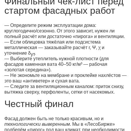
Финальный чек-лист перед
стартом фасадных работ
— Определите режим эксплуатации дома:
круглогодично/сезонно. От этого зависит, нужен ли
полный расчёт или достаточно «пирога» и вентиляции.
— Если облицовка тяжёлая или подсистема
металлическая — заказывайте расчёт r, Ψ, χ и
уточнение δ
.
ут
— Выберите утеплитель нужной плотности (для
фасадов каменная вата 40–50 кг/м³ — рабочая
«золотая середина»).
— Не экономьте на мембране и проклейке нахлёстов —
это ваш «антиветер» и сухая вата.
— Следите за вентиляционным каналом: приток снизу,
вытяжка сверху, перфоленты, сетки от насекомых.
Честный финал
Фасад должен быть не только красивым, но и
технологически выверенным
. Мы в «ЛесоБирже»
подберём «пирог» под ваш климат, при необходимости