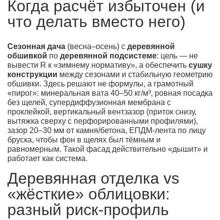
Когда расчёт избыточен (и
что делать вместо него)
Сезонная дача
(весна–осень) с
деревянной
обшивкой
по
деревянной подсистеме
: цель — не
вывести R к «зимнему нормативу», а обеспечить
сушку
конструкции
между сезонами и стабильную геометрию
обшивки. Здесь решают не формулы, а грамотный
«пирог»: минеральная вата 40–50 кг/м³, ровная посадка
без щелей, супердиффузионная мембрана с
проклейкой, вертикальный вентзазор (приток снизу,
вытяжка сверху с перфорированными профилями),
зазор 20–30 мм от камня/бетона, ЕПДМ-лента по лицу
бруска, чтобы фон в щелях был тёмным и
равномерным. Такой фасад действительно «дышит» и
работает как система.
Деревянная отделка vs
«жёсткие» облицовки:
разный риск-профиль