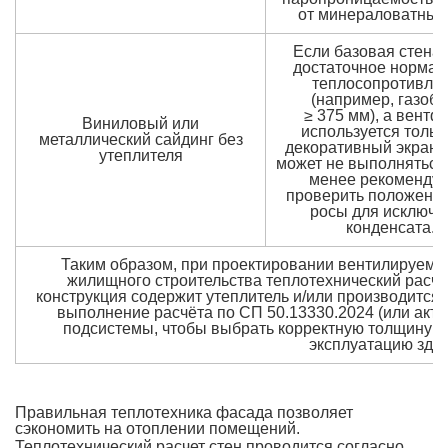
от минераловатных
Если базовая стена 
достаточное нормат
теплосопротивле
(например, газобе
≥ 375 мм), а вентф
Виниловый или
используется тольк
металлический сайдинг без
декоративный экран, 
утеплителя
может не выполняться.
менее рекомендуе
проверить положение
росы для исключе
конденсата.
Таким образом, при проектировании вентилируемо
жилищного строительства теплотехнический расчёт
конструкция содержит утеплитель и/или производится
выполнение расчёта по СП 50.13330.2024 (или акту
подсистемы, чтобы выбрать корректную толщину у
эксплуатацию здан
Правильная теплотехника фасада позволяет
сэкономить на отоплении помещений.
Теплотехнический расчет стен проводится согласно