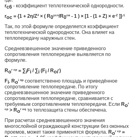
r
- коэффициент теплотехнической однородности.
c6
r
= {1 + 2η/Z² × ( R
усл
/R
св
- 1 ) × [1 - (1 + Z) × e
-Z
]}
-1
ос
0
0
Так, по этой формуле определяется коэффициент
теплотехнической однородности. Она влияет на
теплопередачу наружных стен.
Средневзвешенное значение приведенного
сопротивления теплопередаче выявляется по
формуле.
R
r cp
=
∑
F
/ ∑
(F
/ R
r
)
o
i
i
i
i
oi
F
,
R
i пр
соответственно площадь и приведённое
i
o
сопротивление теплопередаче. По итогу
средневзвешенное значение приведенного
сопротивления теплопередаче, сравнивается с
требуемым сопротивлением теплопередачи. Если
R
r
o
ср
> R
r eq
то теплозащита стены обеспечена.
o
При расчетах средневзвешенного значения
многослойной ограждающей конструкции без оконных
проемов, может также применятся формула.
R
r cp
=
o
r xη