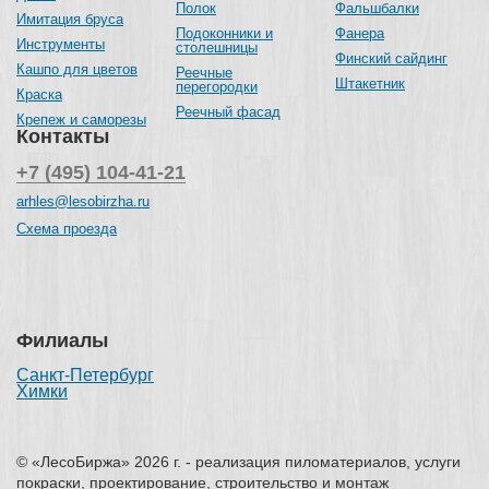
Полок
Фальшбалки
Имитация бруса
Подоконники и
Фанера
Инструменты
столешницы
Финский сайдинг
Кашпо для цветов
Реечные
Штакетник
перегородки
Краска
Реечный фасад
Крепеж и саморезы
Контакты
+7 (495) 104-41-21
arhles@lesobirzha.ru
Схема проезда
Филиалы
Санкт-Петербург
Химки
© «ЛесоБиржа» 2026 г. - реализация пиломатериалов, услуги
покраски, проектирование, строительство и монтаж