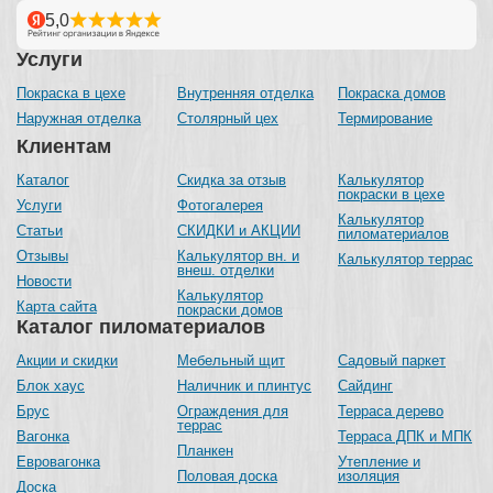
Услуги
Покраска в цехе
Внутренняя отделка
Покраска домов
Наружная отделка
Столярный цех
Термирование
Клиентам
Каталог
Скидка за отзыв
Калькулятор
покраски в цехе
Услуги
Фотогалерея
Калькулятор
Статьи
СКИДКИ и АКЦИИ
пиломатериалов
Отзывы
Калькулятор вн. и
Калькулятор террас
внеш. отделки
Новости
Калькулятор
Карта сайта
покраски домов
Каталог пиломатериалов
Акции и скидки
Мебельный щит
Садовый паркет
Блок хаус
Наличник и плинтус
Сайдинг
Брус
Ограждения для
Терраса дерево
террас
Вагонка
Терраса ДПК и МПК
Планкен
Евровагонка
Утепление и
Половая доска
изоляция
Доска