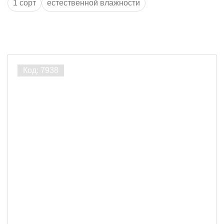
1 сорт
естественной влажности
Порода дерева
Лиственница
2
Ширина, мм
100
1
200
1
Толщина, мм
20
2
Длина, м