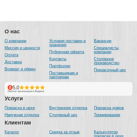
О нас
О компании
Условия поставки и
Вакансии
хранения
Миссия и ценности
Специалисты
Публичная оферта
компании
Оплата
Контакты
Столярное
Доставка
производство
Портфолио
Возврат и обмен
Покрасочный цех
Поставщикам и
партнерам
Услуги
Покраска в цехе
Внутренняя отделка
Покраска домов
Наружная отделка
Столярный цех
Термирование
Клиентам
Каталог
Скидка за отзыв
Калькулятор
покраски в цехе