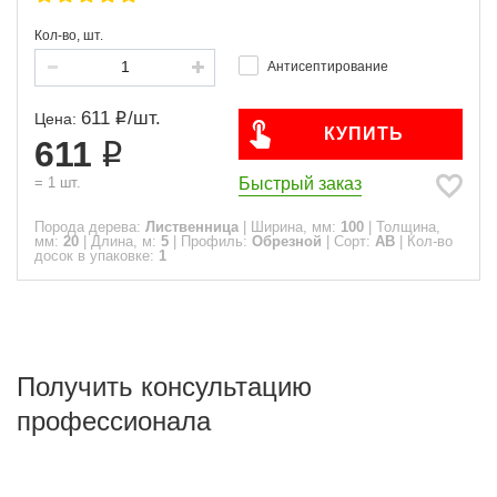
Кол-во, шт.
Антисептирование
611
/
шт.
Цена:
КУПИТЬ
611
Быстрый заказ
=
1
шт.
Порода дерева:
Лиственница
|
Ширина, мм:
100
|
Толщина,
мм:
20
|
Длина, м:
5
|
Профиль:
Обрезной
|
Сорт:
АВ
|
Кол-во
досок в упаковке:
1
Получить консультацию
профессионала