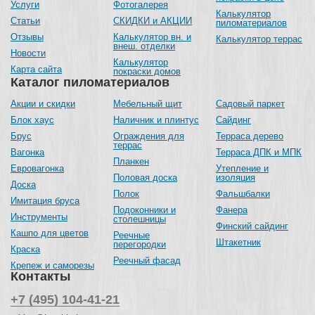
Услуги
Фотогалерея
Калькулятор
Статьи
СКИДКИ и АКЦИИ
пиломатериалов
Отзывы
Калькулятор вн. и
Калькулятор террас
внеш. отделки
Новости
Калькулятор
Карта сайта
покраски домов
Каталог пиломатериалов
Акции и скидки
Мебельный щит
Садовый паркет
Блок хаус
Наличник и плинтус
Сайдинг
Брус
Ограждения для
Терраса дерево
террас
Вагонка
Терраса ДПК и МПК
Планкен
Евровагонка
Утепление и
Половая доска
изоляция
Доска
Полок
Фальшбалки
Имитация бруса
Подоконники и
Фанера
Инструменты
столешницы
Финский сайдинг
Кашпо для цветов
Реечные
Штакетник
перегородки
Краска
Реечный фасад
Крепеж и саморезы
Контакты
+7 (495) 104-41-21