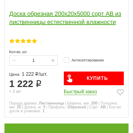
1.5
1
2
2
3
13
Доска обрезная 200x20x5000 сорт АВ из
4
3
лиственницы естественной влажности
5
2
6
118
Кол-во, шт.
Профиль
Антисептирование
Обрезной
2
1 222
/
шт.
Цена:
КУПИТЬ
1 222
Сорт
Быстрый заказ
=
1
шт.
АВ
2
Порода дерева:
Лиственница
|
Ширина, мм:
200
|
Толщина,
мм:
20
|
Длина, м:
5
|
Профиль:
Обрезной
|
Сорт:
АВ
|
Кол-во
Часто спрашивают
досок в упаковке:
1
ПОКАЗАТЬ