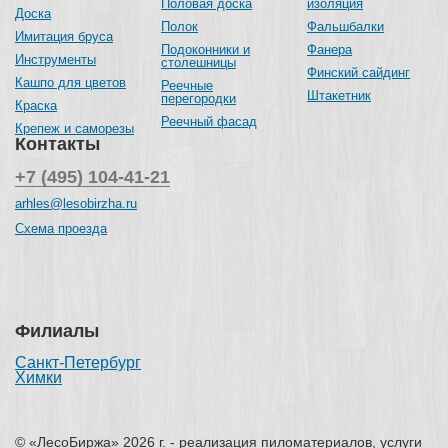
Половая доска
изоляция
Доска
Полок
Фальшбалки
Имитация бруса
Подоконники и
Фанера
Инструменты
столешницы
Финский сайдинг
Кашпо для цветов
Реечные
Штакетник
перегородки
Краска
Реечный фасад
Крепеж и саморезы
Контакты
+7 (495) 104-41-21
arhles@lesobirzha.ru
Схема проезда
Филиалы
Санкт-Петербург
Химки
© «ЛесоБиржа» 2026 г. - реализация пиломатериалов, услуги