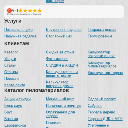
партнерам
Услуги
Покраска в цехе
Внутренняя отделка
Покраска домов
Наружная отделка
Столярный цех
Термирование
Клиентам
Каталог
Скидка за отзыв
Калькулятор
покраски в цехе
Услуги
Фотогалерея
Калькулятор
Статьи
СКИДКИ и АКЦИИ
пиломатериалов
Отзывы
Калькулятор вн. и
Калькулятор террас
внеш. отделки
Новости
Калькулятор
Карта сайта
покраски домов
Каталог пиломатериалов
Акции и скидки
Мебельный щит
Садовый паркет
Блок хаус
Наличник и плинтус
Сайдинг
Брус
Ограждения для
Терраса дерево
террас
Вагонка
Терраса ДПК и МПК
Планкен
Евровагонка
Утепление и