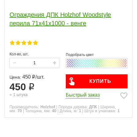
40
1
Ограждения ДПК Holzhof Woodstyle
Длина, м
перила 71х41х1000 - венге
1
1
Сфера
Кол-во, шт.
ПОКАЗАТЬ
450
/
шт.
Цена:
сбросить
КУПИТЬ
450
Быстрый заказ
=
1
штука
Производитель:
Holzhof
|
Порода дерева:
ДПК
|
Ширина,
мм:
70
|
Толщина, мм:
40
|
Длина, м:
1
|
Штук в упаковке:
1