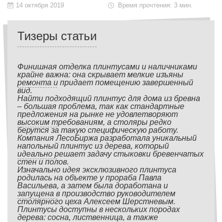
14 октября 2019
Время прочтения: 3 мин.
Тизеры статьи
Финишная отделка плинтусами и наличниками
крайне важна: она скрывает мелкие изъяны
ремонта и придает помещению завершенный
вид.
Найти подходящий плинтус для дома из бревна
– большая проблема, так как стандартные
предложения на рынке не удовлетворяют
высоким требованиям, а столяры редко
берутся за такую специфическую работу.
Компания ЛесоБиржа разработала уникальный
напольный плинтус из дерева, который
идеально решает задачу стыковки бревенчатых
стен и полов.
Изначально идея эксклюзивного плинтуса
родилась на объекте у прораба Павла
Васильева, а затем была доработана и
запущена в производство руководителем
столярного цеха Алексеем Шерстневым.
Плинтусы доступны в нескольких породах
дерева: сосна, лиственница, а также