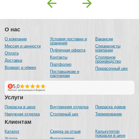
Previous
Next
О нас
О компании
Условия поставки и
Вакансии
хранения
Миссия и ценности
Специалисты
Публичная оферта
компании
Оплата
Контакты
Столярное
Доставка
производство
Портфолио
Возврат и обмен
Покрасочный цех
Поставщикам и
партнерам
Услуги
Покраска в цехе
Внутренняя отделка
Покраска домов
Наружная отделка
Столярный цех
Термирование
Клиентам
Каталог
Скидка за отзыв
Калькулятор
покраски в цехе
Услуги
Фотогалерея