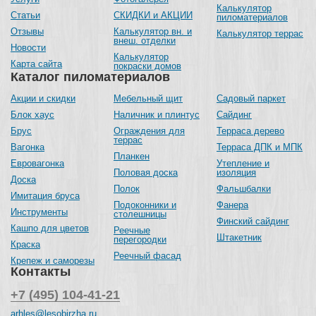
Калькулятор
Статьи
СКИДКИ и АКЦИИ
пиломатериалов
Отзывы
Калькулятор вн. и
Калькулятор террас
внеш. отделки
Новости
Калькулятор
Карта сайта
покраски домов
Каталог пиломатериалов
Акции и скидки
Мебельный щит
Садовый паркет
Блок хаус
Наличник и плинтус
Сайдинг
Брус
Ограждения для
Терраса дерево
террас
Вагонка
Терраса ДПК и МПК
Планкен
Евровагонка
Утепление и
Половая доска
изоляция
Доска
Полок
Фальшбалки
Имитация бруса
Подоконники и
Фанера
Инструменты
столешницы
Финский сайдинг
Кашпо для цветов
Реечные
Штакетник
перегородки
Краска
Реечный фасад
Крепеж и саморезы
Контакты
+7 (495) 104-41-21
arhles@lesobirzha.ru