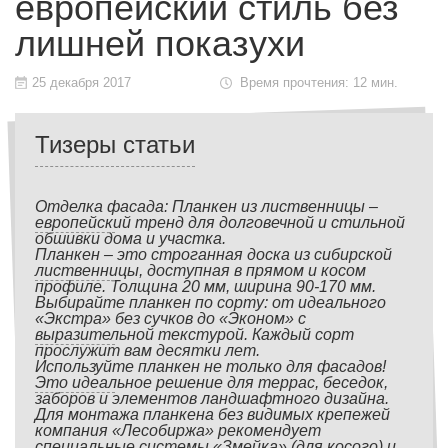
европейский стиль без
лишней показухи
25 декабря 2017
Время прочтения: 12 мин.
Тизеры статьи
Отделка фасада: Планкен из лиственницы –
европейский тренд для долговечной и стильной
обшивки дома и участка.
Планкен – это строганная доска из сибирской
лиственницы, доступная в прямом и косом
профиле. Толщина 20 мм, ширина 90-170 мм.
Выбирайте планкен по сорту: от идеального
«Экстра» без сучков до «Эконом» с
выразительной текстурой. Каждый сорт
прослужит вам десятки лет.
Используйте планкен не только для фасадов!
Это идеальное решение для террас, беседок,
заборов и элементов ландшафтного дизайна.
Для монтажа планкена без видимых крепежей
компания «Лесобиржа» рекомендует
специальные системы «Змейка» (для косого) и