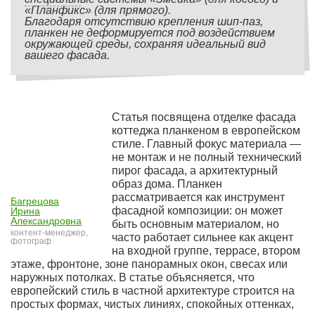
«Планфикс» (для прямого).
Благодаря отсутствию крепления шип-паз,
планкен не деформируется под воздействием
окружающей среды, сохраняя идеальный вид
вашего фасада.
Статья посвящена отделке фасада
коттеджа планкеном в европейском
стиле. Главный фокус материала —
не монтаж и не полный технический
пирог фасада, а архитектурный
образ дома. Планкен
рассматривается как инструмент
Багрецова
фасадной композиции: он может
Ирина
Александровна
быть основным материалом, но
контент-менеджер,
часто работает сильнее как акцент
фотограф
на входной группе, террасе, втором
этаже, фронтоне, зоне панорамных окон, свесах или
наружных потолках. В статье объясняется, что
европейский стиль в частной архитектуре строится на
простых формах, чистых линиях, спокойных оттенках,