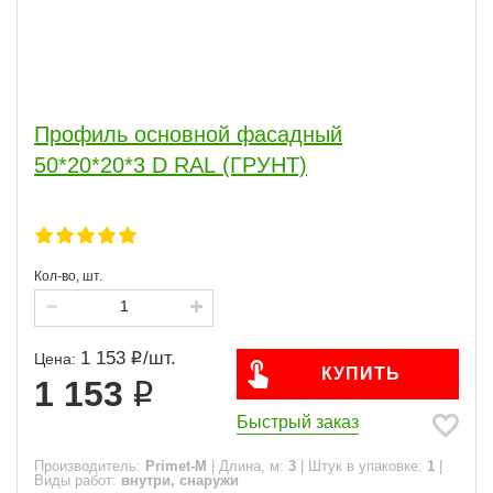
Профиль основной фасадный
50*20*20*3 D RAL (ГРУНТ)
Кол-во, шт.
1 153
/
шт.
Цена:
КУПИТЬ
1 153
Быстрый заказ
Производитель:
Primet-M
|
Длина, м:
3
|
Штук в упаковке:
1
|
Виды работ:
внутри, снаружи