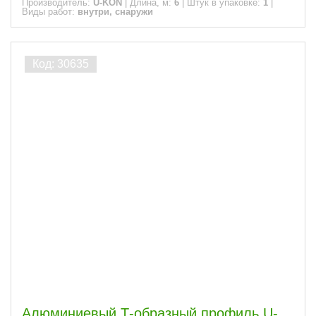
Производитель:
U-KON
|
Длина, м:
6
|
Штук в упаковке:
1
|
Виды работ:
внутри, снаружи
Алюминиевый Т-образный профиль U-