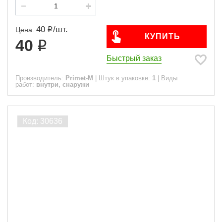
40
/
шт.
Цена:
КУПИТЬ
40
Быстрый заказ
Производитель:
Primet-M
|
Штук в упаковке:
1
|
Виды
работ:
внутри, снаружи