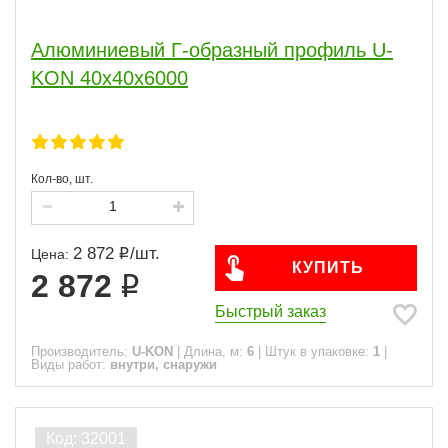
Алюминиевый Г-образный профиль U-
KON 40х40х6000
Кол-во, шт.
2 872
/
шт.
Цена:
КУПИТЬ
2 872
Быстрый заказ
Производитель:
U-KON
|
Длина, м:
6
|
Штук в упаковке:
1
|
Виды работ:
внутри, снаружи