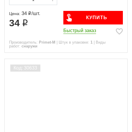
34
/
шт.
Цена:
КУПИТЬ
34
Быстрый заказ
Производитель:
Primet-M
|
Штук в упаковке:
1
|
Виды
работ:
снаружи