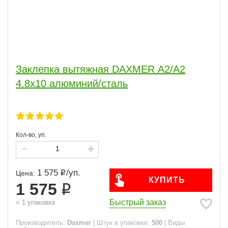
Заклепка вытяжная DAXMER А2/А2
4.8х10 алюминий/сталь
Кол-во, уп.
1 575
/
уп.
Цена:
КУПИТЬ
1 575
Быстрый заказ
=
1
упаковка
Производитель:
Daxmer
|
Штук в упаковке:
500
|
Виды