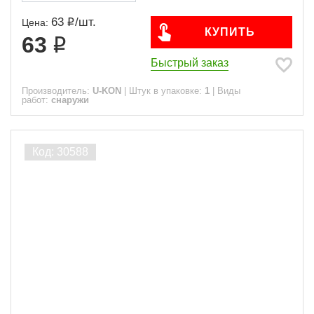
63
/
шт.
Цена:
КУПИТЬ
63
Быстрый заказ
Производитель:
U-KON
|
Штук в упаковке:
1
|
Виды
работ:
снаружи