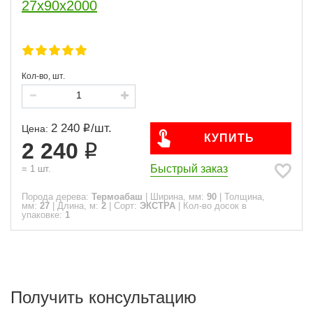
27x90х2000
Кол-во, шт.
2 240
/
шт.
Цена:
КУПИТЬ
2 240
Быстрый заказ
=
1
шт.
Порода дерева:
Термоабаш
|
Ширина, мм:
90
|
Толщина,
мм:
27
|
Длина, м:
2
|
Сорт:
ЭКСТРА
|
Кол-во досок в
упаковке:
1
Получить консультацию