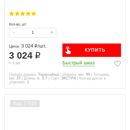
Кол-во, шт.
3 024
/
шт.
Цена:
КУПИТЬ
3 024
Быстрый заказ
=
1
шт.
Порода дерева:
Термоабаш
|
Ширина, мм:
90
|
Толщина,
мм:
27
|
Длина, м:
2.7
|
Сорт:
ЭКСТРА
|
Кол-во досок в
упаковке:
1