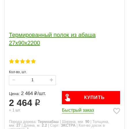
Термированный полок из абаша
27x90х2200
Кол-во, шт.
2 464
/
шт.
Цена:
КУПИТЬ
2 464
Быстрый заказ
=
1
шт.
Порода дерева:
Термоабаш
|
Ширина, мм:
90
|
Толщина,
мм:
27
|
Длина, м:
2.2
|
Сорт:
ЭКСТРА
|
Кол-во досок в