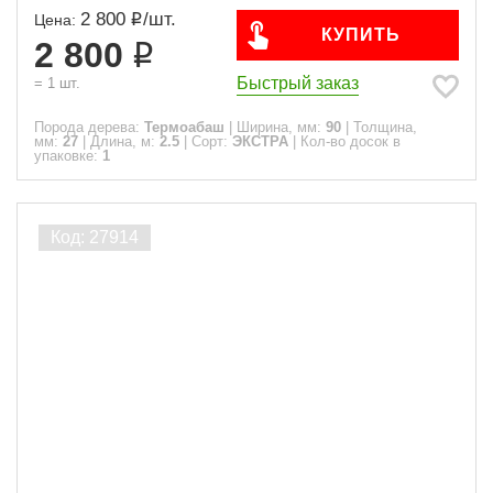
2 800
/
шт.
Цена:
КУПИТЬ
2 800
Быстрый заказ
=
1
шт.
Порода дерева:
Термоабаш
|
Ширина, мм:
90
|
Толщина,
мм:
27
|
Длина, м:
2.5
|
Сорт:
ЭКСТРА
|
Кол-во досок в
упаковке:
1