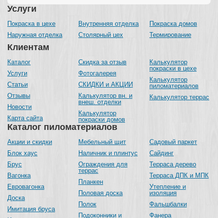
Услуги
Покраска в цехе
Внутренняя отделка
Покраска домов
Наружная отделка
Столярный цех
Термирование
Клиентам
Каталог
Скидка за отзыв
Калькулятор
покраски в цехе
Услуги
Фотогалерея
Калькулятор
Статьи
СКИДКИ и АКЦИИ
пиломатериалов
Отзывы
Калькулятор вн. и
Калькулятор террас
внеш. отделки
Новости
Калькулятор
Карта сайта
покраски домов
Каталог пиломатериалов
Акции и скидки
Мебельный щит
Садовый паркет
Блок хаус
Наличник и плинтус
Сайдинг
Брус
Ограждения для
Терраса дерево
террас
Вагонка
Терраса ДПК и МПК
Планкен
Евровагонка
Утепление и
Половая доска
изоляция
Доска
Полок
Фальшбалки
Имитация бруса
Подоконники и
Фанера