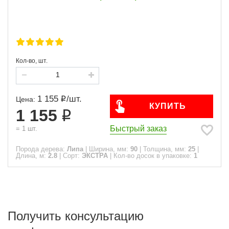
Кол-во, шт.
1 155
/
шт.
Цена:
КУПИТЬ
1 155
Быстрый заказ
=
1
шт.
Порода дерева:
Липа
|
Ширина, мм:
90
|
Толщина, мм:
25
|
Длина, м:
2.8
|
Сорт:
ЭКСТРА
|
Кол-во досок в упаковке:
1
Получить консультацию