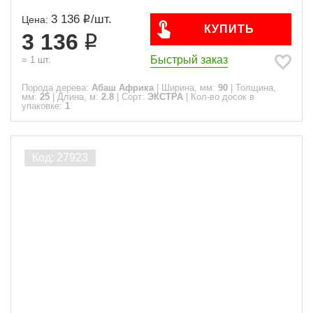
3 136
/
шт.
Цена:
КУПИТЬ
3 136
Быстрый заказ
=
1
шт.
Порода дерева:
Абаш Африка
|
Ширина, мм:
90
|
Толщина,
мм:
25
|
Длина, м:
2.8
|
Сорт:
ЭКСТРА
|
Кол-во досок в
упаковке:
1