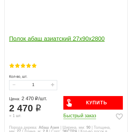
Полок абаш азиатский 27x90x2800
Кол-во, шт.
2 470
/
шт.
Цена:
КУПИТЬ
2 470
Быстрый заказ
=
1
шт.
Порода дерева:
Абаш Азия
|
Ширина, мм:
90
|
Толщина,
мм:
27
|
Длина, м:
2.8
|
Сорт:
ЭКСТРА
|
Кол-во досок в