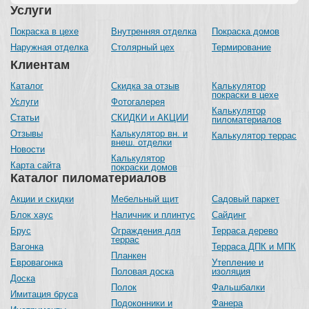
Услуги
Покраска в цехе
Внутренняя отделка
Покраска домов
Наружная отделка
Столярный цех
Термирование
Клиентам
Каталог
Скидка за отзыв
Калькулятор
покраски в цехе
Услуги
Фотогалерея
Калькулятор
Статьи
СКИДКИ и АКЦИИ
пиломатериалов
Отзывы
Калькулятор вн. и
Калькулятор террас
внеш. отделки
Новости
Калькулятор
Карта сайта
покраски домов
Каталог пиломатериалов
Акции и скидки
Мебельный щит
Садовый паркет
Блок хаус
Наличник и плинтус
Сайдинг
Брус
Ограждения для
Терраса дерево
террас
Вагонка
Терраса ДПК и МПК
Планкен
Евровагонка
Утепление и
Половая доска
изоляция
Доска
Полок
Фальшбалки
Имитация бруса
Подоконники и
Фанера