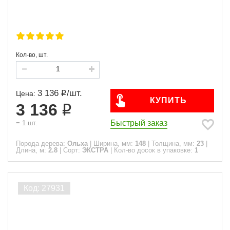
Кол-во, шт.
3 136
/
шт.
Цена:
КУПИТЬ
3 136
Быстрый заказ
=
1
шт.
Порода дерева:
Ольха
|
Ширина, мм:
148
|
Толщина, мм:
23
|
Длина, м:
2.8
|
Сорт:
ЭКСТРА
|
Кол-во досок в упаковке:
1