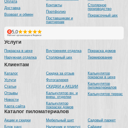
Оплата
Контакты
Столярное
Доставка
производство
Портфолио
Возврат и обмен
Покрасочный цех
Поставщикам и
партнерам
Услуги
Покраска в цехе
Внутренняя отделка
Покраска домов
Наружная отделка
Столярный цех
Термирование
Клиентам
Каталог
Скидка за отзыв
Калькулятор
покраски в цехе
Услуги
Фотогалерея
Калькулятор
Статьи
СКИДКИ и АКЦИИ
пиломатериалов
Отзывы
Калькулятор вн. и
Калькулятор террас
внеш. отделки
Новости
Калькулятор
Карта сайта
покраски домов
Каталог пиломатериалов
Акции и скидки
Мебельный щит
Садовый паркет
Блок хаус
Наличник и плинтус
Сайдинг