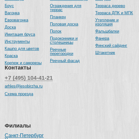
Брус
Ограждения для
Терраса дерево
террас
Вагонка
Терраса ДПК и МПК
Планкен
Евровагонка
Утепление и
Половая доска
изоляция
Доска
Полок
Фальшбалки
Имитация бруса
Подоконники и
Фанера
Инструменты
столешницы
Финский сайдинг
Кашпо для цветов
Реечные
Штакетник
перегородки
Краска
Реечный фасад
Крепеж и саморезы
Контакты
+7 (495) 104-41-21
arhles@lesobirzha.ru
Схема проезда
Филиалы
Санкт-Петербург