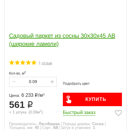
Садовый паркет из сосны 30х30х45 АВ
(широкие ламели)
1
отзыв
2
Кол-во,
м
6 233
/
м
2
Цена:
КУПИТЬ
561
2
Быстрый заказ
=
1
штука
(
0,09
м
)
Производитель:
ЛесоБиржа
|
Порода дерева:
Сосна
|
Толщина, мм:
45
|
Сорт:
АВ
|
Штук в упаковке:
1