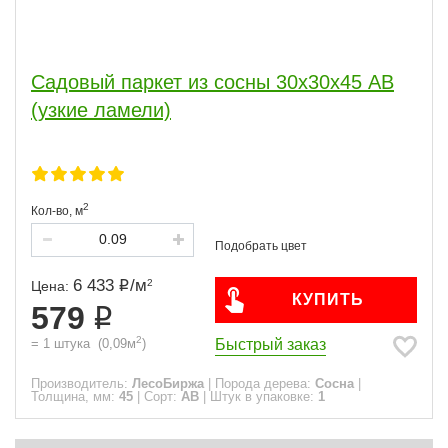
Сорт
АВ
2
Садовый паркет из сосны 30х30х45 АВ
Часто спрашивают
(узкие ламели)
ПОКАЗАТЬ
сбросить
2
Кол-во,
м
6 433
/
м
2
Цена:
КУПИТЬ
579
2
Быстрый заказ
=
1
штука
(
0,09
м
)
Производитель:
ЛесоБиржа
|
Порода дерева:
Сосна
|
Толщина, мм:
45
|
Сорт:
АВ
|
Штук в упаковке:
1