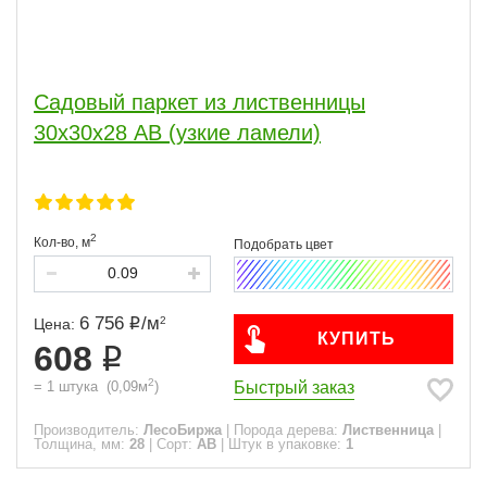
Садовый паркет из лиственницы
30х30х28 АВ (узкие ламели)
2
Кол-во,
м
6 756
/
м
2
Цена:
КУПИТЬ
608
2
Быстрый заказ
=
1
штука
(
0,09
м
)
Производитель:
ЛесоБиржа
|
Порода дерева:
Лиственница
|
Толщина, мм:
28
|
Сорт:
АВ
|
Штук в упаковке:
1