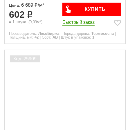
6 689
/
м
2
Цена:
КУПИТЬ
602
2
Быстрый заказ
=
1
штука
(
0,09
м
)
Производитель:
ЛесоБиржа
|
Порода дерева:
Термососна
|
Толщина, мм:
42
|
Сорт:
АВ
|
Штук в упаковке:
1