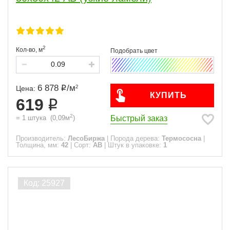
2
Кол-во,
м
6 878
/
м
2
Цена:
КУПИТЬ
619
2
Быстрый заказ
=
1
штука
(
0,09
м
)
Производитель:
ЛесоБиржа
|
Порода дерева:
Термососна
|
Толщина, мм:
42
|
Сорт:
АВ
|
Штук в упаковке:
1