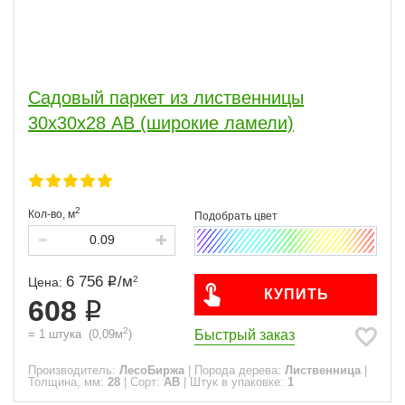
Садовый паркет из лиственницы
30х30х28 АВ (широкие ламели)
2
Кол-во,
м
6 756
/
м
2
Цена:
КУПИТЬ
608
2
Быстрый заказ
=
1
штука
(
0,09
м
)
Производитель:
ЛесоБиржа
|
Порода дерева:
Лиственница
|
Толщина, мм:
28
|
Сорт:
АВ
|
Штук в упаковке:
1