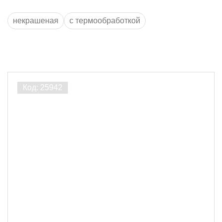
некрашеная
с термообработкой
Производитель
ЛесоБиржа
9
Порода дерева
Термососна
3
Лиственница
4
Сосна
2
Толщина, мм
18
1