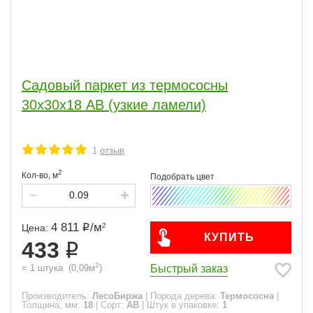
Садовый паркет из термососны
30х30х18 АВ (узкие ламели)
1
отзыв
2
Кол-во,
м
4 811
/
м
2
Цена:
КУПИТЬ
433
2
Быстрый заказ
=
1
штука
(
0,09
м
)
Производитель:
ЛесоБиржа
|
Порода дерева:
Термососна
|
Толщина, мм:
18
|
Сорт:
АВ
|
Штук в упаковке:
1