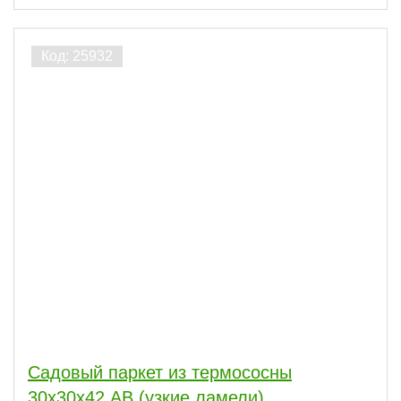
Садовый паркет из термососны
30х30х42 АВ (узкие ламели)