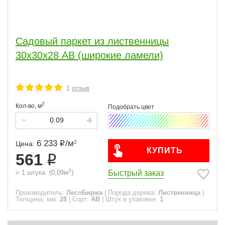
20
1
28
3
42
2
Садовый паркет из лиственницы
45
2
30х30х28 АВ (широкие ламели)
Сорт
ЭКСТРА
ПРИМА
4
7
АВ
9
1
отзыв
ВС
CD
4
4
2
Кол-во,
м
Часто спрашивают
6 233
/
м
2
Цена:
ПОКАЗАТЬ
КУПИТЬ
561
сбросить
2
Быстрый заказ
=
1
штука
(
0,09
м
)
Производитель:
ЛесоБиржа
|
Порода дерева:
Лиственница
|
Толщина, мм:
28
|
Сорт:
АВ
|
Штук в упаковке:
1