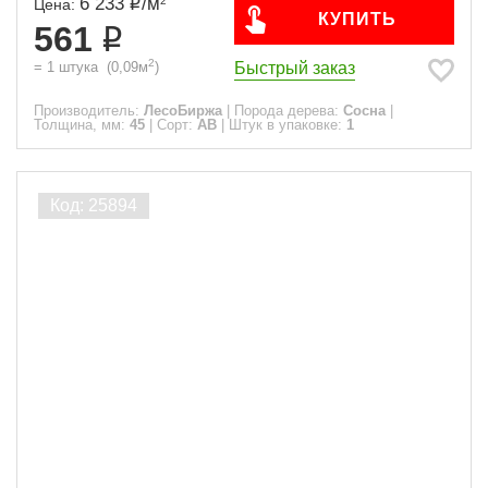
6 233
/
м
2
Цена:
КУПИТЬ
561
2
Быстрый заказ
=
1
штука
(
0,09
м
)
Производитель:
ЛесоБиржа
|
Порода дерева:
Сосна
|
Толщина, мм:
45
|
Сорт:
АВ
|
Штук в упаковке:
1