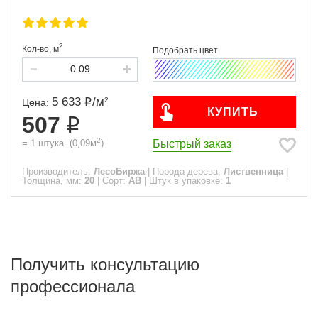
2
Кол-во,
м
5 633
/
м
2
Цена:
КУПИТЬ
507
2
Быстрый заказ
=
1
штука
(
0,09
м
)
Производитель:
ЛесоБиржа
|
Порода дерева:
Лиственница
|
Толщина, мм:
20
|
Сорт:
АВ
|
Штук в упаковке:
1
Получить консультацию
профессионала