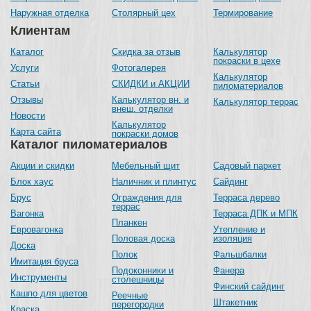
Наружная отделка
Столярный цех
Термирование
Клиентам
Каталог
Скидка за отзыв
Калькулятор
покраски в цехе
Услуги
Фотогалерея
Калькулятор
Статьи
СКИДКИ и АКЦИИ
пиломатериалов
Отзывы
Калькулятор вн. и
Калькулятор террас
внеш. отделки
Новости
Калькулятор
Карта сайта
покраски домов
Каталог пиломатериалов
Акции и скидки
Мебельный щит
Садовый паркет
Блок хаус
Наличник и плинтус
Сайдинг
Брус
Ограждения для
Терраса дерево
террас
Вагонка
Терраса ДПК и МПК
Планкен
Евровагонка
Утепление и
Половая доска
изоляция
Доска
Полок
Фальшбалки
Имитация бруса
Подоконники и
Фанера
Инструменты
столешницы
Финский сайдинг
Кашпо для цветов
Реечные
Штакетник
перегородки
Краска