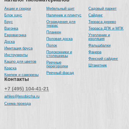
Акции и скидки
Мебельный щит
Садовый паркет
Блок хаус
Наличник и плинтус
Сайдинг
Брус
Ограждения для
Терраса дерево
террас
Вагонка
Терраса ДПК и МПК
Планкен
Евровагонка
Утепление и
Половая доска
изоляция
Доска
Полок
Фальшбалки
Имитация бруса
Подоконники и
Фанера
Инструменты
столешницы
Финский сайдинг
Кашпо для цветов
Реечные
Штакетник
перегородки
Краска
Реечный фасад
Крепеж и саморезы
Контакты
+7 (495) 104-41-21
arhles@lesobirzha.ru
Схема проезда