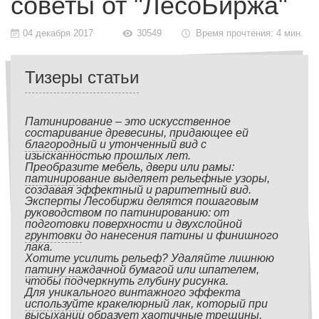
советы от "ЛесоБиржа"
04 декабря 2017
30549
Время прочтения: 4 мин.
Тизеры статьи
Патинирование – это искусственное
состаривание древесины, придающее ей
благородный и утонченный вид с
изысканностью прошлых лет.
Преобразите мебель, двери или рамы:
патинирование выделяет рельефные узоры,
создавая эффектный и раритетный вид.
Эксперты Лесобиржи делятся пошаговым
руководством по патинированию: от
подготовки поверхности и двухслойной
грунтовки до нанесения патины и финишного
лака.
Хотите усилить рельеф? Удаляйте лишнюю
патину наждачной бумагой или шпателем,
чтобы подчеркнуть глубину рисунка.
Для уникального винтажного эффекта
используйте кракелюрный лак, который при
высыхании образует хаотичные трещины.