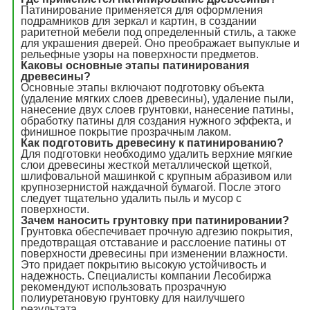
Патинирование применяется для оформления
подрамников для зеркал и картин, в создании
раритетной мебели под определенный стиль, а также
для украшения дверей. Оно преображает выпуклые и
рельефные узоры на поверхности предметов.
Каковы основные этапы патинирования
древесины?
Основные этапы включают подготовку объекта
(удаление мягких слоев древесины), удаление пыли,
нанесение двух слоев грунтовки, нанесение патины,
обработку патины для создания нужного эффекта, и
финишное покрытие прозрачным лаком.
Как подготовить древесину к патинированию?
Для подготовки необходимо удалить верхние мягкие
слои древесины жесткой металлической щеткой,
шлифовальной машинкой с крупным абразивом или
крупнозернистой наждачной бумагой. После этого
следует тщательно удалить пыль и мусор с
поверхности.
Зачем наносить грунтовку при патинировании?
Грунтовка обеспечивает прочную адгезию покрытия,
предотвращая отставание и расслоение патины от
поверхности древесины при изменении влажности.
Это придает покрытию высокую устойчивость и
надежность. Специалисты компании Лесобиржа
рекомендуют использовать прозрачную
полиуретановую грунтовку для наилучшего
результата.