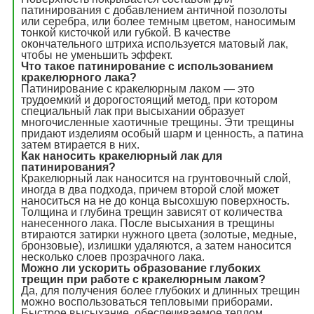
патинирования с добавлением античной позолоты
или серебра, или более темным цветом, наносимым
тонкой кисточкой или губкой. В качестве
окончательного штриха используется матовый лак,
чтобы не уменьшить эффект.
Что такое патинирование с использованием
кракелюрного лака?
Патинирование с кракелюрным лаком — это
трудоемкий и дорогостоящий метод, при котором
специальный лак при высыхании образует
многочисленные хаотичные трещины. Эти трещины
придают изделиям особый шарм и ценность, а патина
затем втирается в них.
Как наносить кракелюрный лак для
патинирования?
Кракелюрный лак наносится на грунтовочный слой,
иногда в два подхода, причем второй слой может
наноситься на не до конца высохшую поверхность.
Толщина и глубина трещин зависят от количества
нанесенного лака. После высыхания в трещины
втираются затирки нужного цвета (золотые, медные,
бронзовые), излишки удаляются, а затем наносится
несколько слоев прозрачного лака.
Можно ли ускорить образование глубоких
трещин при работе с кракелюрным лаком?
Да, для получения более глубоких и длинных трещин
можно воспользоваться тепловыми приборами.
Быстрое высыхание, обеспечиваемое теплом,