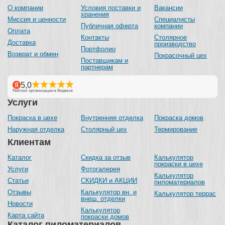
О компании
Условия поставки и
Вакансии
хранения
Миссия и ценности
Специалисты
Публичная оферта
компании
Оплата
Контакты
Столярное
Доставка
производство
Портфолио
Возврат и обмен
Покрасочный цех
Поставщикам и
партнерам
Услуги
Покраска в цехе
Внутренняя отделка
Покраска домов
Наружная отделка
Столярный цех
Термирование
Клиентам
Каталог
Скидка за отзыв
Калькулятор
покраски в цехе
Услуги
Фотогалерея
Калькулятор
Статьи
СКИДКИ и АКЦИИ
пиломатериалов
Отзывы
Калькулятор вн. и
Калькулятор террас
внеш. отделки
Новости
Калькулятор
Карта сайта
покраски домов
Каталог пиломатериалов