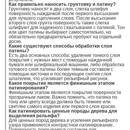
Как правильно наносить грунтовку и патину?
Грунтовку наносят в два слоя, слегка шлифуя
поверхность наждачкой после первого высыхания
для лучшего сцепления слоев. После высыхания
второго слоя грунта поверхность также слегка
шлифуют для надежного схватывания с патиной. Тон
или цвет патины выбирают самостоятельно, но
обязательно предварительно пробуют на отдельной
доске.
Какие существуют способы обработки слоя
патины?
Есть два основных способа: удаление тонкого слоя
покрытия с нужных мест с помощью наждачной
бумаги или шлифовальной машинки, либо обработка
готового слоя патины более темным составом с
помощью кисточки и последующее снятие слоя
шпателем, что усиливает рельефный рисунок.
Какое покрытие является финишным этапом
патинирования?
Финишным этапом является покрытие поверхности
прозрачным лаком. Важно помнить, что патина по
тону или цвету всегда должна быть темнее или
светлее самого изделия или первого слоя краски.
Как патинировать ценные породы дерева для
выделения рельефа?
Для ценных пород дерева и усиления рельефного
узора применяется контрастное патинирование.
Поверхность покрывается составом для