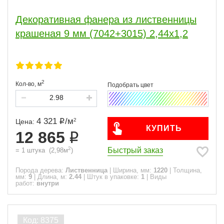
Декоративная фанера из лиственницы
крашеная 9 мм (7042+3015) 2,44х1,2
2
Кол-во,
м
4 321
/
м
2
Цена:
КУПИТЬ
12 865
2
Быстрый заказ
=
1
штука
(
2,98
м
)
Порода дерева:
Лиственница
|
Ширина, мм:
1220
|
Толщина,
мм:
9
|
Длина, м:
2.44
|
Штук в упаковке:
1
|
Виды
работ:
внутри