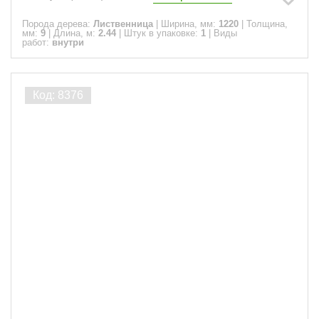
Порода дерева:
Лиственница
|
Ширина, мм:
1220
|
Толщина,
мм:
9
|
Длина, м:
2.44
|
Штук в упаковке:
1
|
Виды
работ:
внутри