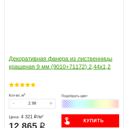
Декоративная фанера из лиственницы
крашеная 9 мм (9010+71172) 2,44х1,2
2
Кол-во,
м
4 321
/
м
2
Цена:
КУПИТЬ
12 865