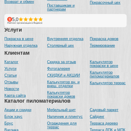
Возврат и обмен
Покрасочный цех
Поставщикам и
партнерам
Услуги
Покраска в цехе
Внутренняя отделка
Покраска домов
Наружная отделка
Столярный цех
Термирование
Клиентам
Каталог
Скидка за отзыв
Калькулятор
покраски в цехе
Услуги
Фотогалерея
Калькулятор
Статьи
СКИДКИ и АКЦИИ
пиломатериалов
Отзывы
Калькулятор вн. и
Калькулятор террас
внеш. отделки
Новости
Калькулятор
Карта сайта
покраски домов
Каталог пиломатериалов
Акции и скидки
Мебельный щит
Садовый паркет
Блок хаус
Наличник и плинтус
Сайдинг
Брус
Ограждения для
Терраса дерево
террас
Вагонка
Терраса ДПК и МПК