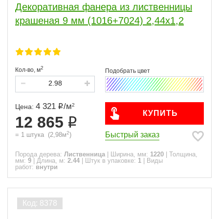
Декоративная фанера из лиственницы
крашеная 9 мм (1016+7024) 2,44х1,2
2
Кол-во,
м
4 321
/
м
2
Цена:
КУПИТЬ
12 865
2
Быстрый заказ
=
1
штука
(
2,98
м
)
Порода дерева:
Лиственница
|
Ширина, мм:
1220
|
Толщина,
мм:
9
|
Длина, м:
2.44
|
Штук в упаковке:
1
|
Виды
работ:
внутри