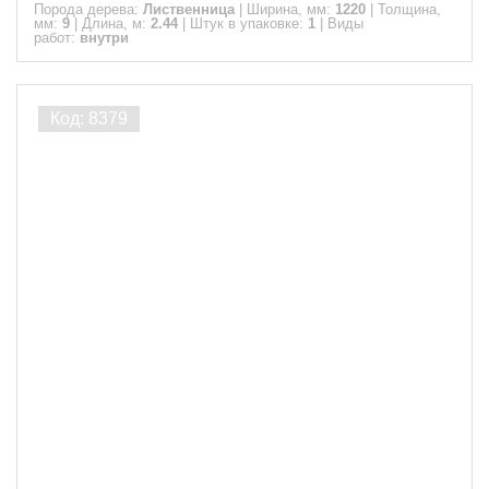
Порода дерева:
Лиственница
|
Ширина, мм:
1220
|
Толщина,
мм:
9
|
Длина, м:
2.44
|
Штук в упаковке:
1
|
Виды
работ:
внутри