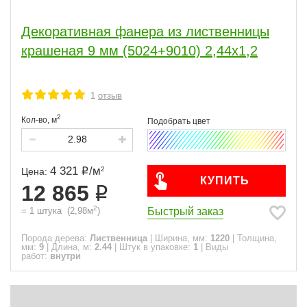
Декоративная фанера из лиственницы
Сфера
крашеная 9 мм (5024+9010) 2,44х1,2
Часто спрашивают
брашированная
12
1
отзыв
крашеная
11
некрашеная
71
2
Кол-во,
м
ФК
28
S1 (шлифовка с 1 стороны)
14
NS (нешлифованная)
32
ФСФ
43
4 321
/
м
2
Цена:
КУПИТЬ
S2 (шлифовка с 2 сторон)
24
12 865
строительная
9
2
Быстрый заказ
=
1
штука
(
2,98
м
)
Виды работ
Порода дерева:
Лиственница
|
Ширина, мм:
1220
|
Толщина,
мм:
9
|
Длина, м:
2.44
|
Штук в упаковке:
1
|
Виды
работ:
внутри
ПОКАЗАТЬ
сбросить