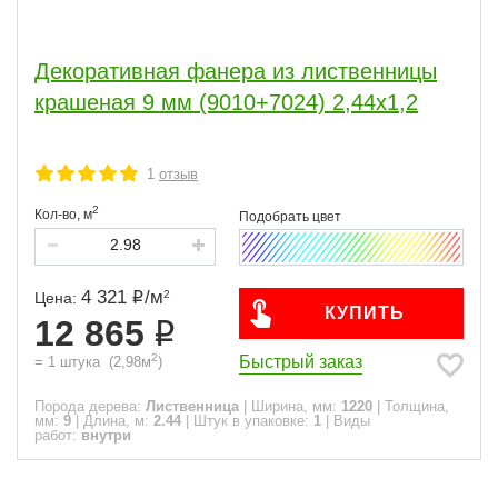
Декоративная фанера из лиственницы
крашеная 9 мм (9010+7024) 2,44х1,2
1
отзыв
2
Кол-во,
м
4 321
/
м
2
Цена:
КУПИТЬ
12 865
2
Быстрый заказ
=
1
штука
(
2,98
м
)
Порода дерева:
Лиственница
|
Ширина, мм:
1220
|
Толщина,
мм:
9
|
Длина, м:
2.44
|
Штук в упаковке:
1
|
Виды
работ:
внутри