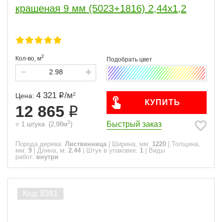
крашеная 9 мм (5023+1816) 2,44х1,2
2
Кол-во,
м
4 321
/
м
2
Цена:
КУПИТЬ
12 865
2
Быстрый заказ
=
1
штука
(
2,98
м
)
Порода дерева:
Лиственница
|
Ширина, мм:
1220
|
Толщина,
мм:
9
|
Длина, м:
2.44
|
Штук в упаковке:
1
|
Виды
работ:
внутри