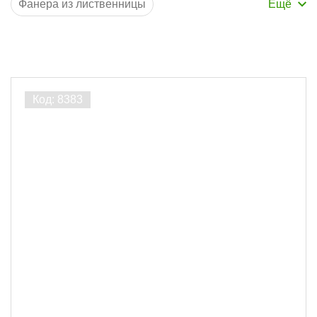
Фанера из лиственницы
Фанера из сосны
Порода дерева
Лиственница
11
Ширина, мм
1220
11
Толщина, мм
9
11
Длина, м
2.44
11