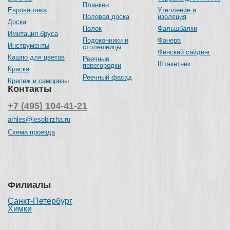
Планкен
Евровагонка
Утепление и
Половая доска
изоляция
Доска
Полок
Фальшбалки
Имитация бруса
Подоконники и
Фанера
Инструменты
столешницы
Финский сайдинг
Кашпо для цветов
Реечные
Штакетник
перегородки
Краска
Реечный фасад
Крепеж и саморезы
Контакты
+7 (495) 104-41-21
arhles@lesobirzha.ru
Схема проезда
Филиалы
Санкт-Петербург
Химки