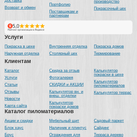
Доставка
производство
Портфолио
Возврат и обмен
Покрасочный цех
Поставщикам и
партнерам
Услуги
Покраска в цехе
Внутренняя отделка
Покраска домов
Наружная отделка
Столярный цех
Термирование
Клиентам
Каталог
Скидка за отзыв
Калькулятор
покраски в цехе
Услуги
Фотогалерея
Калькулятор
Статьи
СКИДКИ и АКЦИИ
пиломатериалов
Отзывы
Калькулятор вн. и
Калькулятор террас
внеш. отделки
Новости
Калькулятор
Карта сайта
покраски домов
Каталог пиломатериалов
Акции и скидки
Мебельный щит
Садовый паркет
Блок хаус
Наличник и плинтус
Сайдинг
Брус
Ограждения для
Терраса дерево