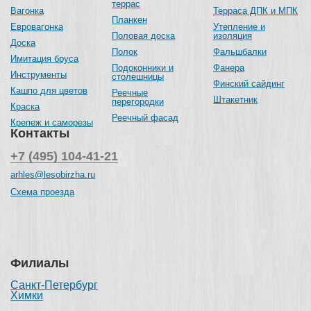
террас
Вагонка
Терраса ДПК и МПК
Планкен
Евровагонка
Утепление и
Половая доска
изоляция
Доска
Полок
Фальшбалки
Имитация бруса
Подоконники и
Фанера
Инструменты
столешницы
Финский сайдинг
Кашпо для цветов
Реечные
Штакетник
перегородки
Краска
Реечный фасад
Крепеж и саморезы
Контакты
+7 (495) 104-41-21
arhles@lesobirzha.ru
Схема проезда
Филиалы
Санкт-Петербург
Химки