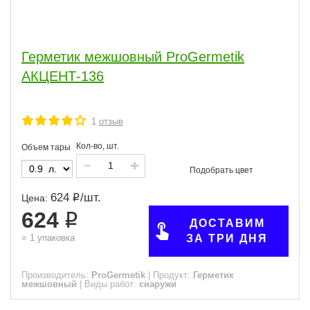
Сфера
Герметик межшовный ProGermetik
Виды работ
АКЦЕНТ-136
Основа
1
отзыв
Состав
Кол-во, шт.
Объем тары
ПОКАЗАТЬ
624
/
шт.
Цена:
сбросить
624
ДОСТАВИМ
=
1
упаковка
ЗА ТРИ ДНЯ
Производитель:
ProGermetik
|
Продукт:
Герметик
межшовный
|
Виды работ:
снаружи