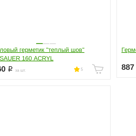
ловый герметик "теплый шов"
Герм
SAUER 160 ACRYL
88
60
5
за шт.