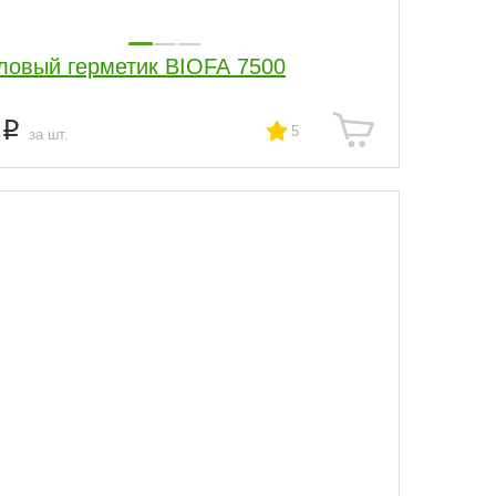
ловый герметик BIOFA 7500
2
5
за шт.