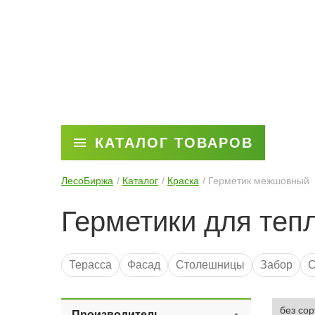
КАТАЛОГ ТОВАРОВ
ЛесоБиржа
Каталог
Краска
Герметик межшовный
Герметики для теп
Терасса
Фасад
Столешницы
Забор
С
Renner
Teknos
OSMO
Tikkurila
Gnatur
Производитель