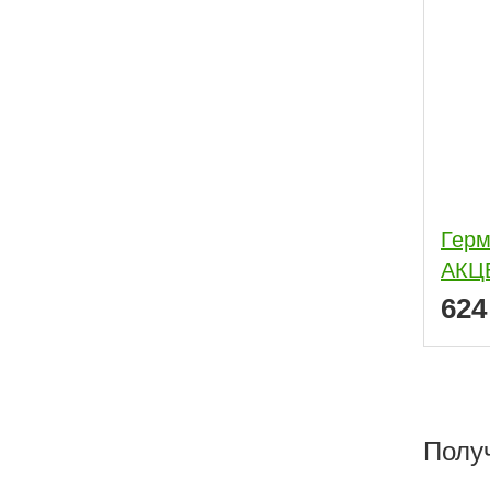
Гермет
АКЦ
62
Полу