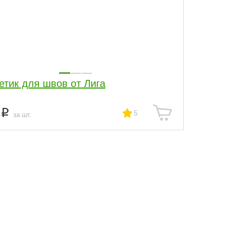
етик для швов от Лига
7
5
за шт.