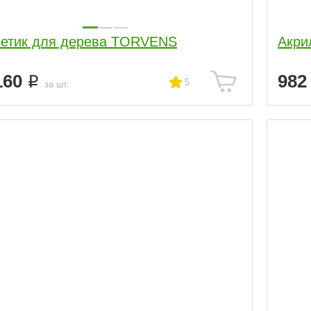
етик для дерева TORVENS
Акри
160
98
5
за шт.