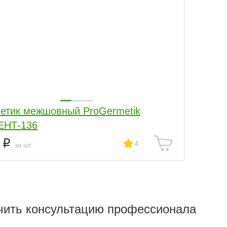
ик межшовный ProGermetik
ЕНТ-136
4
4
за шт.
чить консультацию профессионала