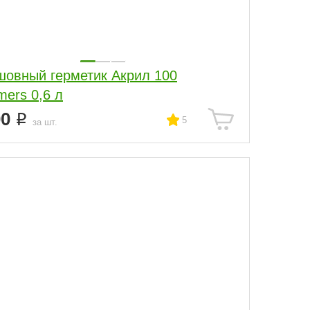
овный герметик Акрил 100
ers 0,6 л
00
5
за шт.