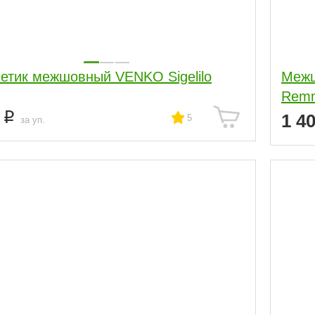
етик межшовный VENKO Sigelilo
Межш
Remm
0
1 4
5
за уп.