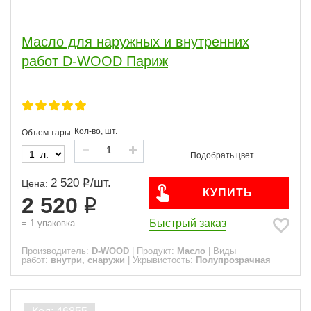
Масло для наружных и внутренних
работ D-WOOD Париж
Кол-во, шт.
Объем тары
2 520
/
шт.
Цена:
КУПИТЬ
2 520
Быстрый заказ
=
1
упаковка
Производитель:
D-WOOD
|
Продукт:
Масло
|
Виды
работ:
внутри, снаружи
|
Укрывистость:
Полупрозрачная