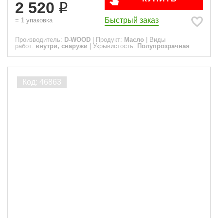
2 520
Быстрый заказ
=
1
упаковка
Производитель:
D-WOOD
|
Продукт:
Масло
|
Виды
работ:
внутри, снаружи
|
Укрывистость:
Полупрозрачная