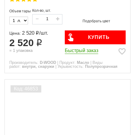
Кол-во, шт.
Объем тары
2 520
/
шт.
Цена:
КУПИТЬ
2 520
Быстрый заказ
=
1
упаковка
Производитель:
D-WOOD
|
Продукт:
Масло
|
Виды
работ:
внутри, снаружи
|
Укрывистость:
Полупрозрачная