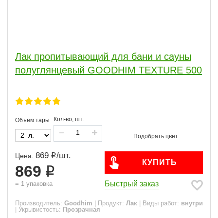
Лак пропитывающий для бани и сауны
полуглянцевый GOODHIM TEXTURE 500
Кол-во, шт.
Объем тары
869
/
шт.
Цена:
КУПИТЬ
869
Быстрый заказ
=
1
упаковка
Производитель:
Goodhim
|
Продукт:
Лак
|
Виды работ:
внутри
|
Укрывистость:
Прозрачная