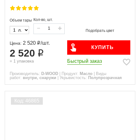
Кол-во, шт.
Объем тары
2 520
/
шт.
Цена:
КУПИТЬ
2 520
Быстрый заказ
=
1
упаковка
Производитель:
D-WOOD
|
Продукт:
Масло
|
Виды
работ:
внутри, снаружи
|
Укрывистость:
Полупрозрачная