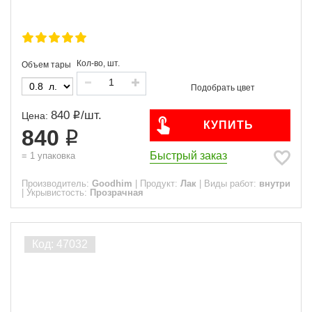
Кол-во, шт.
Объем тары
840
/
шт.
Цена:
КУПИТЬ
840
Быстрый заказ
=
1
упаковка
Производитель:
Goodhim
|
Продукт:
Лак
|
Виды работ:
внутри
|
Укрывистость:
Прозрачная