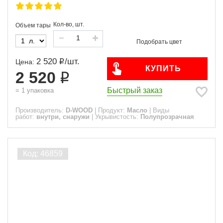
Кол-во, шт.
Объем тары
2 520
/
шт.
Цена:
КУПИТЬ
2 520
Быстрый заказ
=
1
упаковка
Производитель:
D-WOOD
|
Продукт:
Масло
|
Виды
работ:
внутри, снаружи
|
Укрывистость:
Полупрозрачная