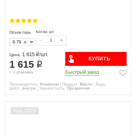
Кол-во, шт.
Объем тары
1 615
/
шт.
Цена:
КУПИТЬ
1 615
Быстрый заказ
=
1
упаковка
Производитель:
Kraskovar
|
Продукт:
Масло
|
Виды
работ:
внутри
|
Укрывистость:
Прозрачная