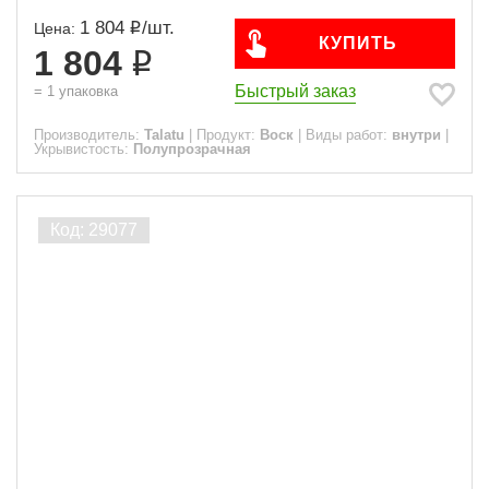
1 804
/
шт.
Цена:
КУПИТЬ
1 804
Быстрый заказ
=
1
упаковка
Производитель:
Talatu
|
Продукт:
Воск
|
Виды работ:
внутри
|
Укрывистость:
Полупрозрачная