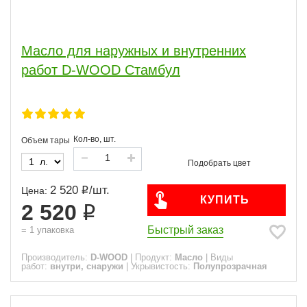
Масло для наружных и внутренних
работ D-WOOD Стамбул
Кол-во, шт.
Объем тары
2 520
/
шт.
Цена:
КУПИТЬ
2 520
Быстрый заказ
=
1
упаковка
Производитель:
D-WOOD
|
Продукт:
Масло
|
Виды
работ:
внутри, снаружи
|
Укрывистость:
Полупрозрачная