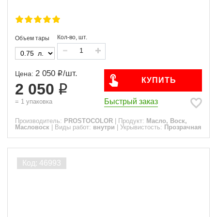
Кол-во, шт.
Объем тары
2 050
/
шт.
Цена:
КУПИТЬ
2 050
Быстрый заказ
=
1
упаковка
Производитель:
PROSTOCOLOR
|
Продукт:
Масло, Воск,
Масловоск
|
Виды работ:
внутри
|
Укрывистость:
Прозрачная