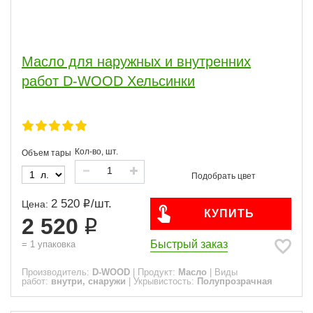
Масло для наружных и внутренних
работ D-WOOD Хельсинки
Кол-во, шт.
Объем тары
2 520
/
шт.
Цена:
КУПИТЬ
2 520
Быстрый заказ
=
1
упаковка
Производитель:
D-WOOD
|
Продукт:
Масло
|
Виды
работ:
внутри, снаружи
|
Укрывистость:
Полупрозрачная