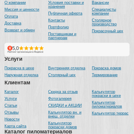
О компании
Условия поставки и
Вакансии
хранения
Миссия и ценности
Специалисты
Публичная оферта
компании
Оплата
Контакты
Столярное
Доставка
производство
Портфолио
Возврат и обмен
Покрасочный цех
Поставщикам и
партнерам
Услуги
Покраска в цехе
Внутренняя отделка
Покраска домов
Наружная отделка
Столярный цех
Термирование
Клиентам
Каталог
Скидка за отзыв
Калькулятор
покраски в цехе
Услуги
Фотогалерея
Калькулятор
Статьи
СКИДКИ и АКЦИИ
пиломатериалов
Отзывы
Калькулятор вн. и
Калькулятор террас
внеш. отделки
Новости
Калькулятор
Карта сайта
покраски домов
Каталог пиломатериалов