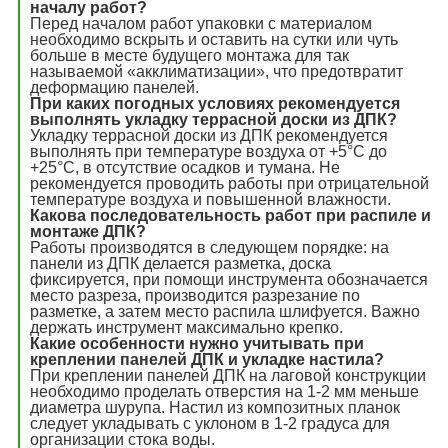
началу работ?
Перед началом работ упаковки с материалом
необходимо вскрыть и оставить на сутки или чуть
больше в месте будущего монтажа для так
называемой «акклиматизации», что предотвратит
деформацию панелей.
При каких погодных условиях рекомендуется
выполнять укладку террасной доски из ДПК?
Укладку террасной доски из ДПК рекомендуется
выполнять при температуре воздуха от +5°С до
+25°С, в отсутствие осадков и тумана. Не
рекомендуется проводить работы при отрицательной
температуре воздуха и повышенной влажности.
Какова последовательность работ при распиле и
монтаже ДПК?
Работы производятся в следующем порядке: на
панели из ДПК делается разметка, доска
фиксируется, при помощи инструмента обозначается
место разреза, производится разрезание по
разметке, а затем место распила шлифуется. Важно
держать инструмент максимально крепко.
Какие особенности нужно учитывать при
креплении панелей ДПК и укладке настила?
При креплении панелей ДПК на лаговой конструкции
необходимо проделать отверстия на 1-2 мм меньше
диаметра шурупа. Настил из композитных планок
следует укладывать с уклоном в 1-2 градуса для
организации стока воды.