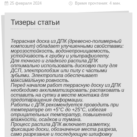
25 февраля 2024
Время прочтения: 4 мин.
Тизеры статьи
Террасная доска из ДПК (древесно-полимерный
композит) обладает улучшенными свойствами:
морозостойкость, водонепроницаемость,
устойчивость к грибку и ультрафиолету.
Для точного и гладкого распила ДПК
оптимально использовать дисковую пилу для
ДСП, электролобзик или пилу с частыми
зубьями. Электропила обеспечивает
максимальную ровность.
Перед началом работ террасную доску из ДПК
необходимо акклиматизировать: распаковать и
оставить на сутки в месте монтажа для
предотвращения деформации.
Работы с ДПК рекомендуется проводить при
температуре от +5°С до +25°С, избегая
отрицательных температур, повышенной
влажности, осадков и тумана.
Процесс распила ДПК включает разметку,
фиксацию доски, обозначение места разреза,
само разрезание и последующую шлифовку