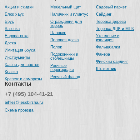
Акции и скидки
Мебельный щит
Садовый паркет
Блок хаус
Наличник и плинтус
Сайдинг
Брус
Ограждения для
Терраса дерево
террас
Вагонка
Терраса ДПК и МПК
Планкен
Евровагонка
Утепление и
Половая доска
изоляция
Доска
Полок
Фальшбалки
Имитация бруса
Подоконники и
Фанера
Инструменты
столешницы
Финский сайдинг
Кашпо для цветов
Реечные
Штакетник
перегородки
Краска
Реечный фасад
Крепеж и саморезы
Контакты
+7 (495) 104-41-21
arhles@lesobirzha.ru
Схема проезда