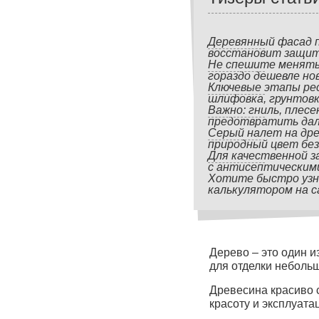
Деревянный фасад п
восстановит защит
Не спешите менять
гораздо дешевле но
Ключевые этапы ре
шлифовка, грунтовк
Важно: гниль, плесе
предотвратить дал
Серый налет на дре
природный цвет бе
Для качественной 
с антисептическим
Хотите быстро узн
калькулятором на с
Дерево – это один 
для отделки неболь
Древесина красиво 
красоту и эксплуат