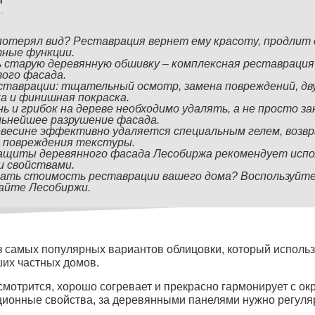
отерял вид? Реставрация вернет ему красоту, продлит 
ные функции.
 старую деревянную обшивку – комплексная реставрация
вого фасада.
ставрации: тщательный осмотр, замена повреждений, дв
а и финишная покраска.
нь и грибок на дереве необходимо удалять, а не просто 
ьнейшее разрушение фасада.
весине эффективно удаляется специальным гелем, возв
з повреждения текстуры.
защиты деревянного фасада Лесобиржа рекомендует испо
и свойствами.
ать стоимость реставрации вашего дома? Воспользуйте
айте Лесобиржи.
из самых популярных вариантов облицовки, который использ
ших частных домов.
смотрится, хорошо согревает и прекрасно гармонирует с 
ационные свойства, за деревянными панелями нужно регуля