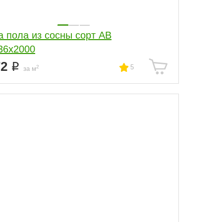
а пола из сосны сорт АВ
36x2000
72
5
2
за м