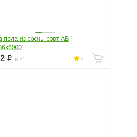
а пола из сосны сорт АВ
36x6000
72
5
2
за м