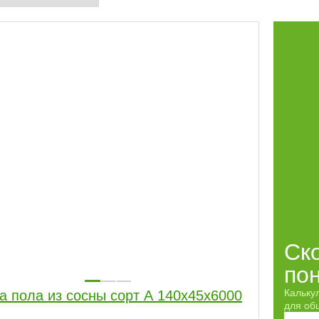
Ск
по
Кальку
а пола из сосны сорт А 140x45x6000
для обш