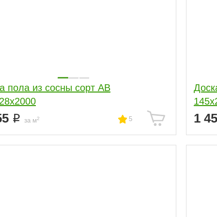
а пола из сосны сорт АВ
Доск
28x2000
145x
55
1 4
5
2
за м