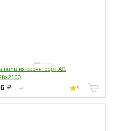
а пола из сосны сорт АВ
28x2100
56
5
2
за м