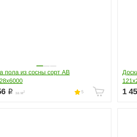
а пола из сосны сорт АВ
Доск
28x6000
121x
56
1 4
5
2
за м