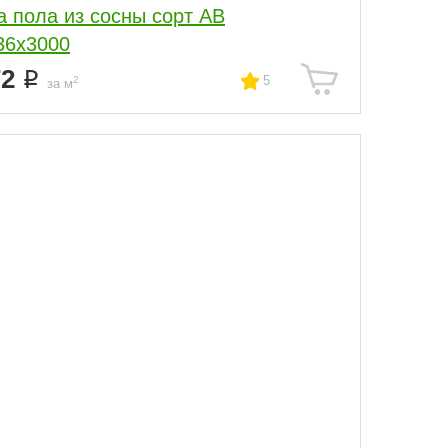
а пола из сосны сорт АВ
36x3000
72
5
2
за м