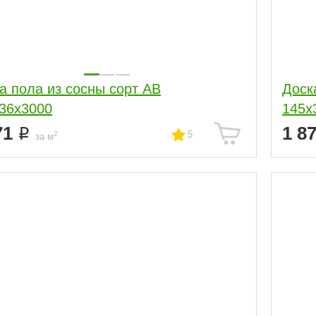
а пола из сосны сорт АВ
Доск
36x3000
145x
71
1 8
5
2
за м