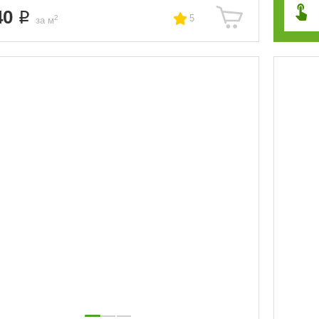
40
5
2
за м