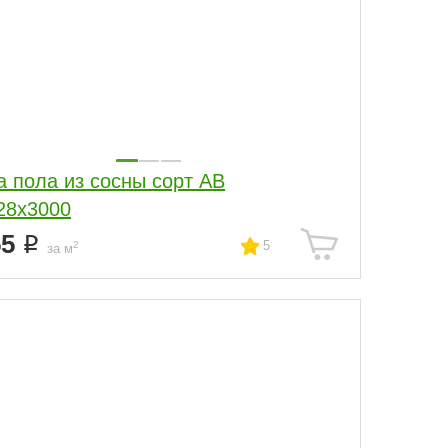
а пола из сосны сорт АВ
28x3000
55
5
2
за м