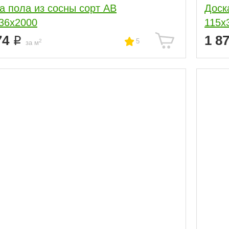
а пола из сосны сорт АВ
Доск
36x2000
115x
74
1 8
5
2
за м