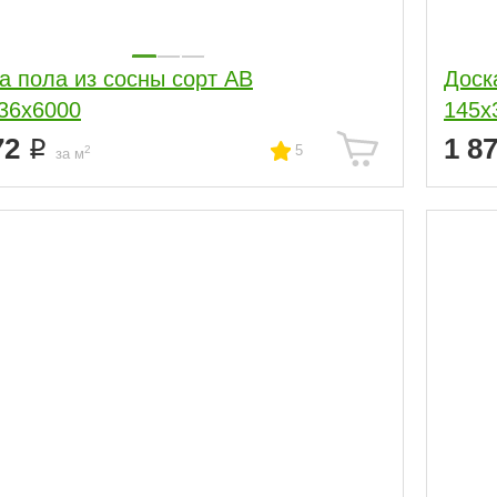
а пола из сосны сорт АВ
Доск
36x6000
145x
72
1 8
5
2
за м