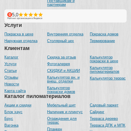
Поставщикам и
партнерам
Услуги
Покраска в цехе
Внутренняя отделка
Покраска домов
Наружная отделка
Столярный цех
Термирование
Клиентам
Каталог
Скидка за отзыв
Калькулятор
покраски в цехе
Услуги
Фотогалерея
Калькулятор
Статьи
СКИДКИ и АКЦИИ
пиломатериалов
Отзывы
Калькулятор вн. и
Калькулятор террас
внеш. отделки
Новости
Калькулятор
Карта сайта
покраски домов
Каталог пиломатериалов
Акции и скидки
Мебельный щит
Садовый паркет
Блок хаус
Наличник и плинтус
Сайдинг
Брус
Ограждения для
Терраса дерево
террас
Вагонка
Терраса ДПК и МПК
Планкен