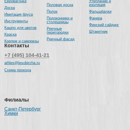
Евровагонка
Утепление и
Половая доска
изоляция
Доска
Полок
Фальшбалки
Имитация бруса
Подоконники и
Фанера
Инструменты
столешницы
Финский сайдинг
Кашпо для цветов
Реечные
Штакетник
перегородки
Краска
Реечный фасад
Крепеж и саморезы
Контакты
+7 (495) 104-41-21
arhles@lesobirzha.ru
Схема проезда
Филиалы
Санкт-Петербург
Химки