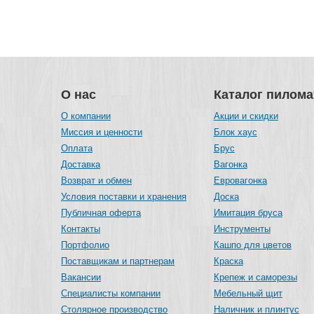
О нас
Каталог пилом
О компании
Акции и скидки
Миссия и ценности
Блок хаус
Оплата
Брус
Доставка
Вагонка
Возврат и обмен
Евровагонка
Условия поставки и хранения
Доска
Публичная оферта
Имитация бруса
Контакты
Инструменты
Портфолио
Кашпо для цветов
Поставщикам и партнерам
Краска
Вакансии
Крепеж и саморезы
Специалисты компании
Мебельный щит
Столярное производство
Наличник и плинтус