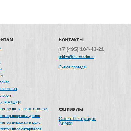
ентам
Контакты
ог
+7 (495) 104-41-21
и
arhles@lesobirzha.ru
и
Схема проезда
ы
ти
сайта
 за отзыв
алерея
И и АКЦИИ
Филиалы
лятор вн. и внеш. отделки
улятор покраски домов
Санкт-Петербург
лятор покраски в цехе
Химки
улятор пиломатериалов