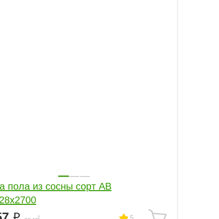
а пола из сосны сорт АВ
28x2700
57
5
2