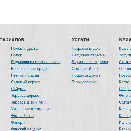
атериалов
Услуги
Кли
Половая доска
Покраска в цехе
Катал
Полок
Наружная отделка
Услуг
Подоконники и столешницы
Внутренняя отделка
Стать
Реечные перегородки
Столярный цех
Отзыв
Реечный фасад
Покраска домов
Новос
Садовый паркет
Термирование
Карта 
Сайдинг
Скидка
Терраса дерево
Фотог
Терраса ДПК и МПК
СКИДК
Утепление и изоляция
Кальку
Фальшбалки
Кальк
Фанера
Кальку
Финский сайдинг
Кальк