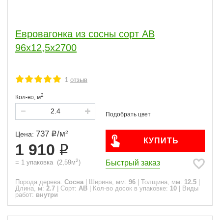
Евровагонка из сосны сорт АВ
96x12,5x2700
1
отзыв
2
Кол-во,
м
737
/
м
2
Цена:
КУПИТЬ
1 910
2
Быстрый заказ
=
1
упаковка
(
2,59
м
)
Порода дерева:
Сосна
|
Ширина, мм:
96
|
Толщина, мм:
12.5
|
Длина, м:
2.7
|
Сорт:
АВ
|
Кол-во досок в упаковке:
10
|
Виды
работ:
внутри