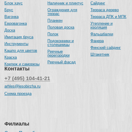
Блок хаус
Наличник и плинтус
Сайдинг
Брус
Ограждения для
Терраса дерево
террас
Вагонка
Терраса ДПК и МПК
Планкен
Евровагонка
Утепление и
Половая доска
изоляция
Доска
Полок
Фальшбалки
Имитация бруса
Подоконники и
Фанера
Инструменты
столешницы
Финский сайдинг
Кашпо для цветов
Реечные
Штакетник
перегородки
Краска
Реечный фасад
Крепеж и саморезы
Контакты
+7 (495) 104-41-21
arhles@lesobirzha.ru
Схема проезда
Филиалы