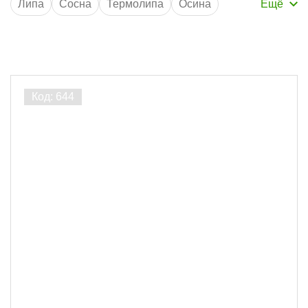
Липа
Сосна
Термолипа
Осина
Ширина 96 мм
Толщина 12.5 мм
без сучков
Длина 3 м
Длина 6 м
Кедр
Ширина 98 мм
AB
Порода дерева
Сосна
7
Ширина, мм
96
7
Толщина, мм
12.5
7
Длина, м
2.1
1