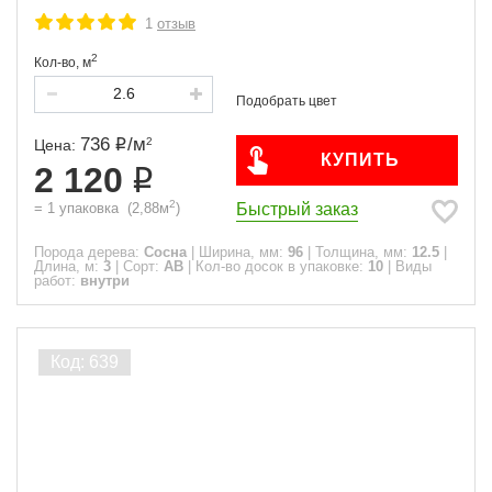
1
отзыв
2
Кол-во,
м
736
/
м
2
Цена:
КУПИТЬ
2 120
2
Быстрый заказ
=
1
упаковка
(
2,88
м
)
Порода дерева:
Сосна
|
Ширина, мм:
96
|
Толщина, мм:
12.5
|
Длина, м:
3
|
Сорт:
АВ
|
Кол-во досок в упаковке:
10
|
Виды
работ:
внутри