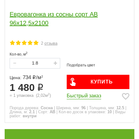
2.4
1
Евровагонка из сосны сорт АВ
2.5
1
96x12,5x2100
2.7
1
3
1
4
6
1
1
2
отзыва
Сорт
2
Кол-во,
м
ЭКСТРА
ПРИМА
36
107
АВ
7
734
/
м
2
Цена:
КУПИТЬ
1 480
Применение
2
Быстрый заказ
=
1
упаковка
(
2,02
м
)
Часто спрашивают
Порода дерева:
Сосна
|
Ширина, мм:
96
|
Толщина, мм:
12.5
|
Длина, м:
2.1
|
Сорт:
АВ
|
Кол-во досок в упаковке:
10
|
Виды
работ:
внутри
Виды работ
Акция