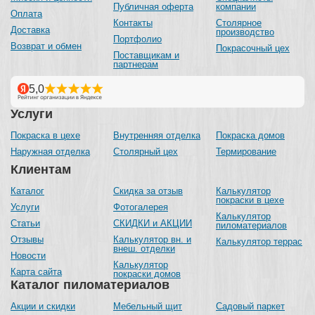
Публичная оферта
компании
Оплата
Контакты
Столярное
Доставка
производство
Портфолио
Возврат и обмен
Покрасочный цех
Поставщикам и
партнерам
Услуги
Покраска в цехе
Внутренняя отделка
Покраска домов
Наружная отделка
Столярный цех
Термирование
Клиентам
Каталог
Скидка за отзыв
Калькулятор
покраски в цехе
Услуги
Фотогалерея
Калькулятор
Статьи
СКИДКИ и АКЦИИ
пиломатериалов
Отзывы
Калькулятор вн. и
Калькулятор террас
внеш. отделки
Новости
Калькулятор
Карта сайта
покраски домов
Каталог пиломатериалов
Акции и скидки
Мебельный щит
Садовый паркет