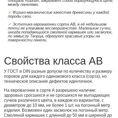
площадь «шипа», закрывает собой образующуюся щель
между панелями.
Физико-механические качества древесины у каждой
породы свои.
Эстетика евровагонки сорта АB, в её небольшом
почти не уловимом несовершенстве. Маленькие сучки,
иногда попадающийся смоляной кармашек или засмолок,
по замыслу Творца, образуют красивые узоры на
поверхности панели.
Свойства класса АB
У ГОСТ и DIN разные допуски по количеству и размеру
пороков для каждого одинакового класса (сорта), но
техническое описание дефектов идентичное.
На евровагонке в сорте А разрешено наличие:
здоровых сросшихся и не сросшихся не выпадающих
сучков различного цвета, в каждом из вариантов, с
диаметром до 10 мм, не более 1 шт. на погонный метр
изделия. Возможен один засмолок на погонный метр.
Смоляной кармашек с длинной до 50 мм и шириной до