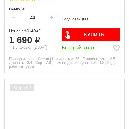
2
Кол-во,
м
734
/
м
2
Цена:
КУПИТЬ
1 690
2
Быстрый заказ
=
1
упаковка
(
2,30
м
)
Порода дерева:
Сосна
|
Ширина, мм:
96
|
Толщина, мм:
12.5
|
Длина, м:
2.4
|
Сорт:
АВ
|
Кол-во досок в упаковке:
10
|
Виды
работ:
внутри