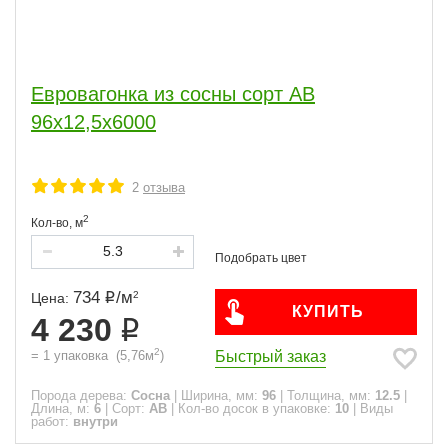
Евровагонка из сосны сорт АВ
96x12,5x6000
2
отзыва
2
Кол-во,
м
734
/
м
2
Цена:
КУПИТЬ
4 230
2
Быстрый заказ
=
1
упаковка
(
5,76
м
)
Порода дерева:
Сосна
|
Ширина, мм:
96
|
Толщина, мм:
12.5
|
Длина, м:
6
|
Сорт:
АВ
|
Кол-во досок в упаковке:
10
|
Виды
работ:
внутри