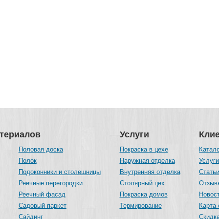
атериалов
Услуги
Кли
Половая доска
Покраска в цехе
Катал
Полок
Наружная отделка
Услуг
Подоконники и столешницы
Внутренняя отделка
Стать
Реечные перегородки
Столярный цех
Отзыв
Реечный фасад
Покраска домов
Новос
Садовый паркет
Термирование
Карта 
Сайдинг
Скидка