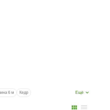
Маршрут к складу
Рассчитать доставку
ина 6 м
Кедр