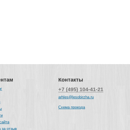
ентам
Контакты
ог
+7 (495) 104-41-21
и
arhles@lesobirzha.ru
и
Схема проезда
ы
ти
сайта
 за отзыв