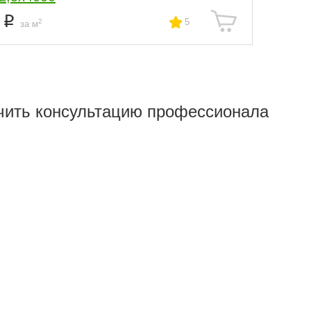
4
5
2
за м
чить консультацию профессионала