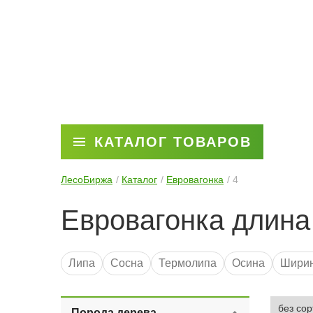
КАТАЛОГ ТОВАРОВ
ЛесоБиржа
Каталог
Евровагонка
4
Евровагонка длина
Липа
Сосна
Термолипа
Осина
Ширин
Ширина 98 мм
AB
Порода дерева