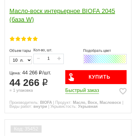
Масло-воск интерьерное BIOFA 2045
(база W)
Кол-во, шт.
Объем тары
44 266
/
шт.
Цена:
КУПИТЬ
44 266
Быстрый заказ
=
1
упаковка
Производитель:
BIOFA
|
Продукт:
Масло, Воск, Масловоск
|
Виды работ:
внутри
|
Укрывистость:
Укрывная