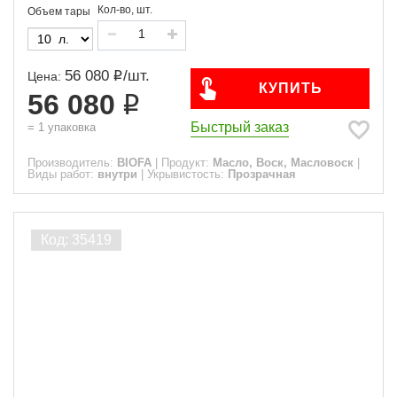
Кол-во, шт.
Объем тары
56 080
/
шт.
Цена:
КУПИТЬ
56 080
Быстрый заказ
=
1
упаковка
Производитель:
BIOFA
|
Продукт:
Масло, Воск, Масловоск
|
Виды работ:
внутри
|
Укрывистость:
Прозрачная