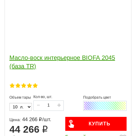
Масло-воск интерьерное BIOFA 2045
(база TR)
Кол-во, шт.
Объем тары
44 266
/
шт.
Цена:
КУПИТЬ
44 266