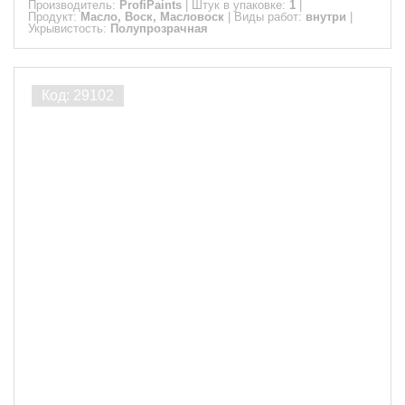
Производитель:
ProfiPaints
|
Штук в упаковке:
1
|
Продукт:
Масло, Воск, Масловоск
|
Виды работ:
внутри
|
Укрывистость:
Полупрозрачная