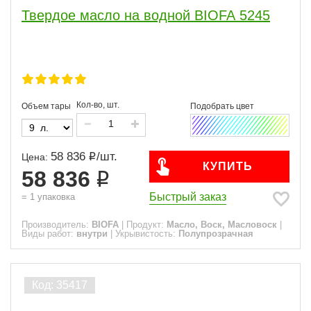
Твердое масло на водной BIOFA 5245
Кол-во, шт.
Объем тары
58 836
/
шт.
Цена:
КУПИТЬ
58 836
Быстрый заказ
=
1
упаковка
Производитель:
BIOFA
|
Продукт:
Масло, Воск, Масловоск
|
Виды работ:
внутри
|
Укрывистость:
Полупрозрачная