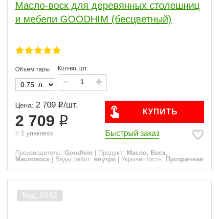
Масло-воск для деревянных столешниц
и мебели GOODHIM (бесцветный)
Кол-во, шт.
Объем тары
2 709
/
шт.
Цена:
КУПИТЬ
2 709
Быстрый заказ
=
1
упаковка
Производитель:
Goodhim
|
Продукт:
Масло, Воск,
Масловоск
|
Виды работ:
внутри
|
Укрывистость:
Прозрачная