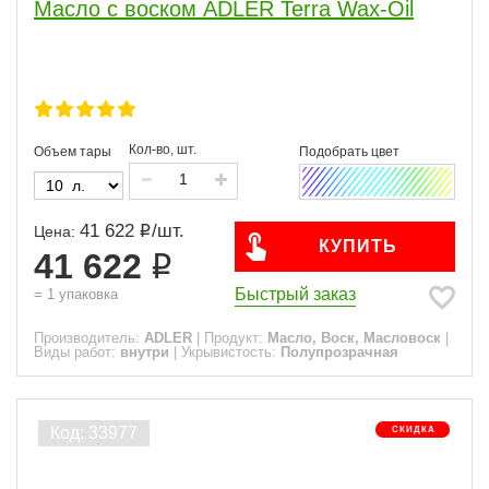
Масло с воском ADLER Terra Wax-Oil
Кол-во, шт.
Объем тары
41 622
/
шт.
Цена:
КУПИТЬ
41 622
Быстрый заказ
=
1
упаковка
Производитель:
ADLER
|
Продукт:
Масло, Воск, Масловоск
|
Виды работ:
внутри
|
Укрывистость:
Полупрозрачная