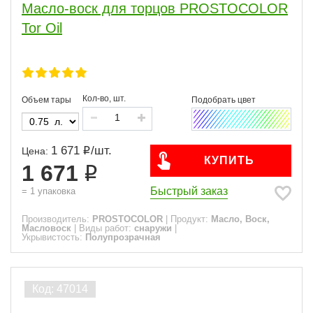
Масло-воск для торцов PROSTOCOLOR
Tor Oil
Кол-во, шт.
Объем тары
1 671
/
шт.
Цена:
КУПИТЬ
1 671
Быстрый заказ
=
1
упаковка
Производитель:
PROSTOCOLOR
|
Продукт:
Масло, Воск,
Масловоск
|
Виды работ:
снаружи
|
Укрывистость:
Полупрозрачная