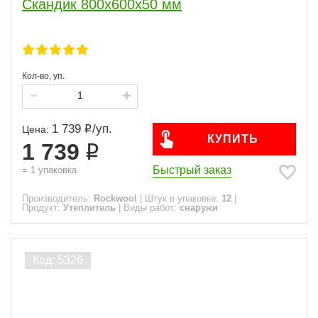
Скандик 800х600х50 мм
Кол-во, уп.
1 739
/
уп.
Цена:
КУПИТЬ
1 739
Быстрый заказ
=
1
упаковка
Производитель:
Rockwool
|
Штук в упаковке:
12
|
Продукт:
Утеплитель
|
Виды работ:
снаружи