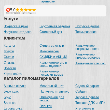
партнерам
Услуги
Покраска в цехе
Внутренняя отделка
Покраска домов
Наружная отделка
Столярный цех
Термирование
Клиентам
Каталог
Скидка за отзыв
Калькулятор
покраски в цехе
Услуги
Фотогалерея
Калькулятор
Статьи
СКИДКИ и АКЦИИ
пиломатериалов
Отзывы
Калькулятор вн. и
Калькулятор террас
внеш. отделки
Новости
Калькулятор
Карта сайта
покраски домов
Каталог пиломатериалов
Акции и скидки
Мебельный щит
Садовый паркет
Блок хаус
Наличник и плинтус
Сайдинг
Брус
Ограждения для
Терраса дерево
террас
Вагонка
Терраса ДПК и МПК
Планкен
Евровагонка
Утепление и