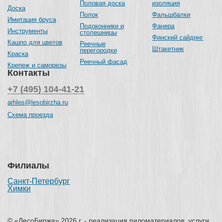
Половая доска
изоляция
Доска
Полок
Фальшбалки
Имитация бруса
Подоконники и
Фанера
Инструменты
столешницы
Финский сайдинг
Кашпо для цветов
Реечные
Штакетник
перегородки
Краска
Реечный фасад
Крепеж и саморезы
Контакты
+7 (495) 104-41-21
arhles@lesobirzha.ru
Схема проезда
Филиалы
Санкт-Петербург
Химки
© «ЛесоБиржа» 2026 г. - реализация пиломатериалов, услуги