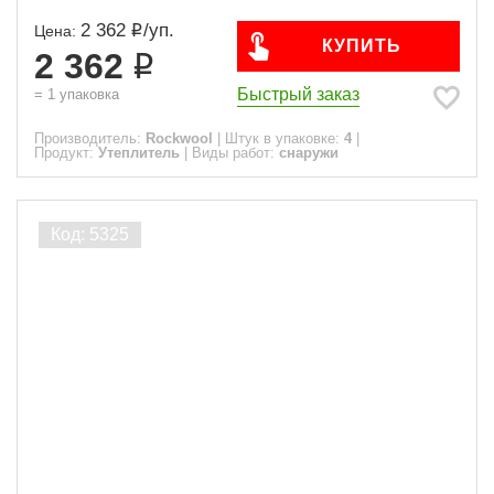
2 362
/
уп.
Цена:
КУПИТЬ
2 362
Быстрый заказ
=
1
упаковка
Производитель:
Rockwool
|
Штук в упаковке:
4
|
Продукт:
Утеплитель
|
Виды работ:
снаружи