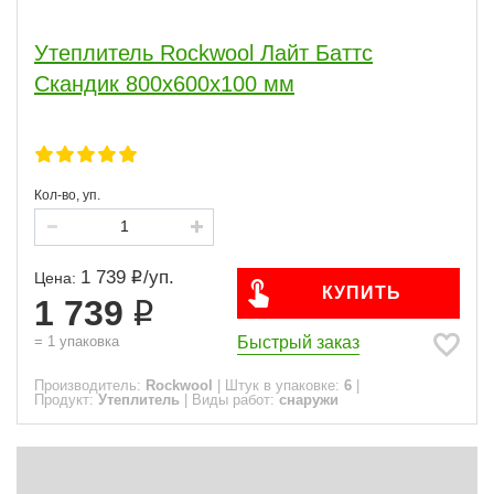
Виды работ
Утеплитель Rockwool Лайт Баттс
Скандик 800х600х100 мм
Основа
Класс
Кол-во, уп.
ПОКАЗАТЬ
сбросить
1 739
/
уп.
Цена:
КУПИТЬ
1 739
Быстрый заказ
=
1
упаковка
Производитель:
Rockwool
|
Штук в упаковке:
6
|
Продукт:
Утеплитель
|
Виды работ:
снаружи