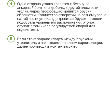
Одна сторона уголка крепится к бетону на
анкерный болт или дюбель, к другой плоскости
уголка, через перфорацию крепятся бруски
обрешетки. Количество отверстий на разном уровне
на той части уголка, где крепится брусок, позволит
подобрать уровень его расположения. Уголок
служит в том числе регулируемой опорой для
подсистемы.
Если стоит задача: кладем между брусками
утеплитель и накрываем его слоем пароизоляции.
Далее производим монтаж вагонки.