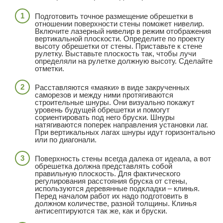
Подготовить точное размещение обрешетки в
отношении поверхности стены поможет нивелир.
Включите лазерный нивелир в режим отображения
вертикальной плоскости. Определите по проекту
высоту обрешетки от стены. Приставьте к стене
рулетку. Выставьте плоскость так, чтобы лучи
определяли на рулетке должную высоту. Сделайте
отметки.
Расставляются «маяки» в виде закрученных
саморезов и между ними протягиваются
строительные шнуры. Они визуально покажут
уровень будущей обрешетки и помогут
сориентировать под него бруски. Шнуры
натягиваются поперек направления установки лаг.
При вертикальных лагах шнуры идут горизонтально
или по диагонали.
Поверхность стены всегда далека от идеала, а вот
обрешетка должна представлять собой
правильную плоскость. Для фактического
регулирования расстояния бруска от стены,
используются деревянные подкладки – клинья.
Перед началом работ их надо подготовить в
должном количестве, разной толщины. Клинья
антисептируются так же, как и бруски.