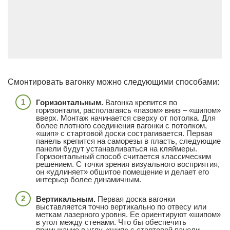
Смонтировать вагонку можно следующими способами:
Горизонтальным.
Вагонка крепится по
горизонтали, располагаясь «пазом» вниз – «шипом»
вверх. Монтаж начинается сверху от потолка. Для
более плотного соединения вагонки с потолком,
«шип» с стартовой доски сострагивается. Первая
панель крепится на саморезы в пласть, следующие
панели будут устанавливаться на кляймеры.
Горизонтальный способ считается классическим
решением. С точки зрения визуального восприятия,
он «удлиняет» обшитое помещение и делает его
интерьер более динамичным.
Вертикальным.
Первая доска вагонки
выставляется точно вертикально по отвесу или
меткам лазерного уровня. Ее ориентируют «шипом»
в угол между стенами. Что бы обеспечить
примыкание в углу, «шип» с стартовой панели