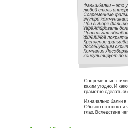
Фальшбалки – это 
любой стиль интерь
Современные фальш
внутри коммуникаци
При выборе фальшб
гарантировать долг
Правильная обработ
финишное покрытие
Крепление фальшбал
последующим скрыт
Компания Лесобиржа
консультирует по и
Современные стилис
каким угодно. И ка
грамотно сделать об
Изначально балки в 
Обычно потолок ни 
глаз. Вследствие че