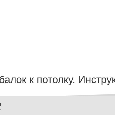
алок к потолку. Инстру
и