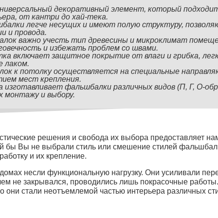
универсальный декоративный элемент, который подходит
ера, от кантри до хай-тека.
балки легче несущих и имеют полую структуру, позвол
и и провода.
алок важно учесть тип древесины и микроклимат помещ
овечность и избежать проблем со швами.
ка включает защитное покрытие от влаги и грибка, лег
 лаком.
ок к потолку осуществляется на специальные направляю
ием мест крепления.
 изготавливает фальшбалки различных видов (П, Г, О-обр
х монтажу и выбору.
тические решения и свобода их выбора предоставляет на
кой бы Вы не выбрали стиль или смешение стилей фальшбал
работку и их крепление.
домах несли функциональную нагрузку. Они усиливали пере
чем не закрывался, проводились лишь покрасочные работы. 
го они стали неотъемлемой частью интерьера различных ст