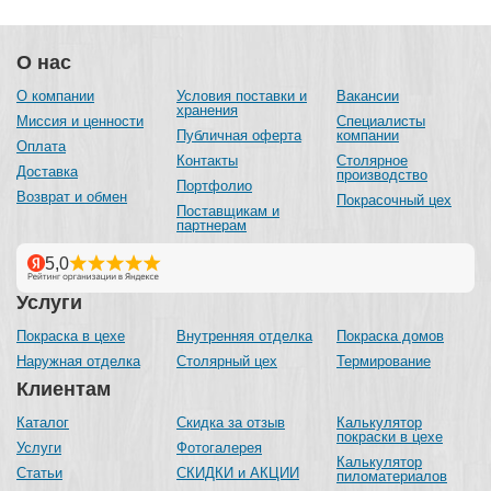
О нас
О компании
Условия поставки и
Вакансии
хранения
Миссия и ценности
Специалисты
Публичная оферта
компании
Оплата
Контакты
Столярное
Доставка
производство
Портфолио
Возврат и обмен
Покрасочный цех
Поставщикам и
партнерам
Услуги
Покраска в цехе
Внутренняя отделка
Покраска домов
Наружная отделка
Столярный цех
Термирование
Клиентам
Каталог
Скидка за отзыв
Калькулятор
покраски в цехе
Услуги
Фотогалерея
Калькулятор
Статьи
СКИДКИ и АКЦИИ
пиломатериалов