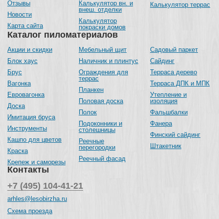
Отзывы
Калькулятор вн. и
Калькулятор террас
внеш. отделки
Новости
Калькулятор
Карта сайта
покраски домов
Каталог пиломатериалов
Акции и скидки
Мебельный щит
Садовый паркет
Блок хаус
Наличник и плинтус
Сайдинг
Брус
Ограждения для
Терраса дерево
террас
Вагонка
Терраса ДПК и МПК
Планкен
Евровагонка
Утепление и
Половая доска
изоляция
Доска
Полок
Фальшбалки
Имитация бруса
Подоконники и
Фанера
Инструменты
столешницы
Финский сайдинг
Кашпо для цветов
Реечные
Штакетник
перегородки
Краска
Реечный фасад
Крепеж и саморезы
Контакты
+7 (495) 104-41-21
arhles@lesobirzha.ru
Схема проезда