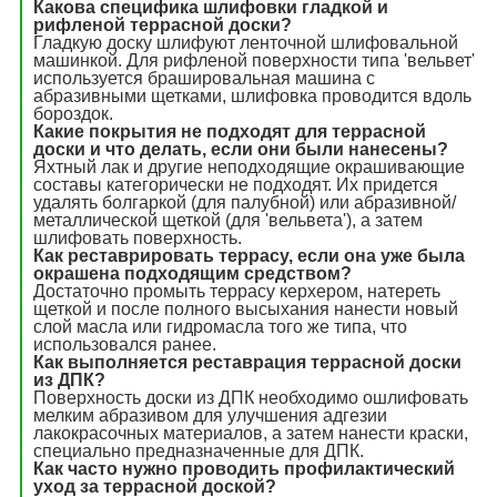
Какова специфика шлифовки гладкой и
рифленой террасной доски?
Гладкую доску шлифуют ленточной шлифовальной
машинкой. Для рифленой поверхности типа 'вельвет'
используется брашировальная машина с
абразивными щетками, шлифовка проводится вдоль
бороздок.
Какие покрытия не подходят для террасной
доски и что делать, если они были нанесены?
Яхтный лак и другие неподходящие окрашивающие
составы категорически не подходят. Их придется
удалять болгаркой (для палубной) или абразивной/
металлической щеткой (для 'вельвета'), а затем
шлифовать поверхность.
Как реставрировать террасу, если она уже была
окрашена подходящим средством?
Достаточно промыть террасу керхером, натереть
щеткой и после полного высыхания нанести новый
слой масла или гидромасла того же типа, что
использовался ранее.
Как выполняется реставрация террасной доски
из ДПК?
Поверхность доски из ДПК необходимо ошлифовать
мелким абразивом для улучшения адгезии
лакокрасочных материалов, а затем нанести краски,
специально предназначенные для ДПК.
Как часто нужно проводить профилактический
уход за террасной доской?