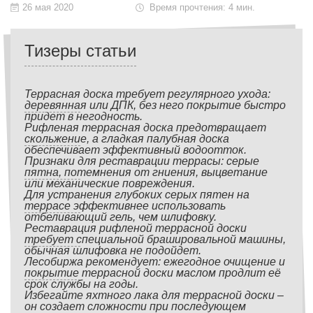
26 мая 2020
Время прочтения: 4 мин.
Тизеры статьи
Террасная доска требует регулярного ухода:
деревянная или ДПК, без него покрытие быстро
придет в негодность.
Рифленая террасная доска предотвращает
скольжение, а гладкая палубная доска
обеспечивает эффективный водоотток.
Признаки для реставрации террасы: серые
пятна, потемнения от гниения, выцветание
или механические повреждения.
Для устранения глубоких серых пятен на
террасе эффективнее использовать
отбеливающий гель, чем шлифовку.
Реставрация рифленой террасной доски
требует специальной брашировальной машины,
обычная шлифовка не подойдет.
Лесобиржа рекомендует: ежегодное очищение и
покрытие террасной доски маслом продлит её
срок службы на годы.
Избегайте яхтного лака для террасной доски –
он создает сложности при последующем