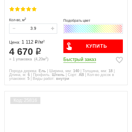
2
Кол-во,
м
1 112
/
м
2
Цена:
КУПИТЬ
4 670
2
Быстрый заказ
=
1
упаковка
(
4,20
м
)
Порода дерева:
Ель
|
Ширина, мм:
140
|
Толщина, мм:
18
|
Длина, м:
6
|
Профиль:
Штиль
|
Сорт:
АВ
|
Кол-во досок в
упаковке:
5
|
Виды работ:
внутри