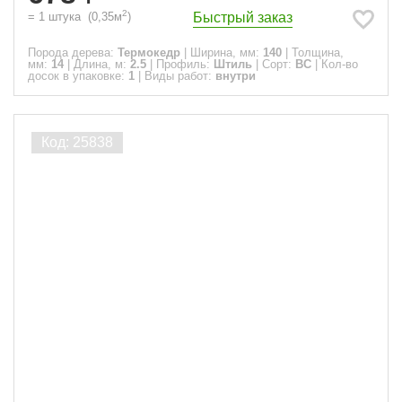
2
Быстрый заказ
=
1
штука
(
0,35
м
)
Порода дерева:
Термокедр
|
Ширина, мм:
140
|
Толщина,
мм:
14
|
Длина, м:
2.5
|
Профиль:
Штиль
|
Сорт:
ВС
|
Кол-во
досок в упаковке:
1
|
Виды работ:
внутри