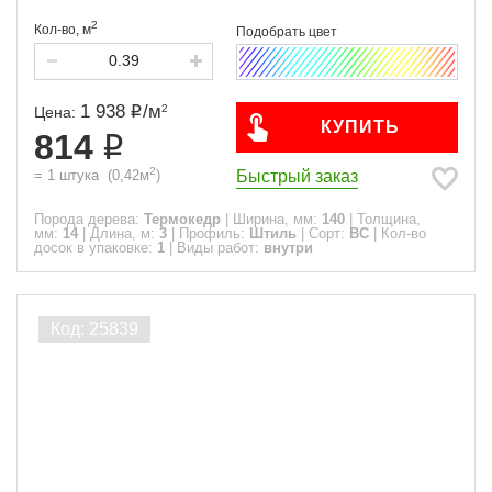
2
Кол-во,
м
1 938
/
м
2
Цена:
КУПИТЬ
814
2
Быстрый заказ
=
1
штука
(
0,42
м
)
Порода дерева:
Термокедр
|
Ширина, мм:
140
|
Толщина,
мм:
14
|
Длина, м:
3
|
Профиль:
Штиль
|
Сорт:
ВС
|
Кол-во
досок в упаковке:
1
|
Виды работ:
внутри