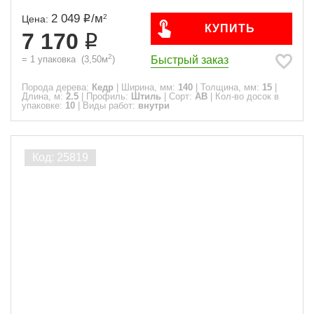
2 049
/
м
2
Цена:
КУПИТЬ
7 170
2
Быстрый заказ
=
1
упаковка
(
3,50
м
)
Порода дерева:
Кедр
|
Ширина, мм:
140
|
Толщина, мм:
15
|
Длина, м:
2.5
|
Профиль:
Штиль
|
Сорт:
АВ
|
Кол-во досок в
упаковке:
10
|
Виды работ:
внутри