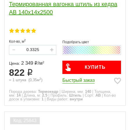
Термированная вагонка штиль из кедра
АВ 140х14х2500
2
Кол-во,
м
2 349
/
м
2
Цена:
КУПИТЬ
822
2
Быстрый заказ
=
1
штука
(
0,35
м
)
Порода дерева:
Термокедр
|
Ширина, мм:
140
|
Толщина,
мм:
14
|
Длина, м:
2.5
|
Профиль:
Штиль
|
Сорт:
АВ
|
Кол-во
досок в упаковке:
1
|
Виды работ:
внутри