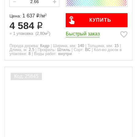
1 637
/
м
2
Цена:
КУПИТЬ
4 584
2
Быстрый заказ
=
1
упаковка
(
2,80
м
)
Порода дерева:
Кедр
|
Ширина, мм:
140
|
Толщина, мм:
15
|
Длина, м:
2.5
|
Профиль:
Штиль
|
Сорт:
ВС
|
Кол-во досок в
упаковке:
8
|
Виды работ:
внутри