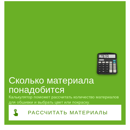
Профиль
Штиль
28
Сорт
АВ
15
ВС
13
Сфера
Сколько материала
Применение
понадобится
Калькулятор поможет рассчитать количество материалов
Часто спрашивают
для обшивки и выбрать цвет или покраску.
РАССЧИТАТЬ
МАТЕРИАЛЫ
Виды работ