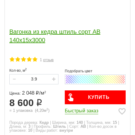
Вагонка из кедра штиль сорт АВ
140x15x3000
1
отзыв
2
Кол-во,
м
2 048
/
м
2
Цена:
КУПИТЬ
8 600
2
Быстрый заказ
=
1
упаковка
(
4,20
м
)
Порода дерева:
Кедр
|
Ширина, мм:
140
|
Толщина, мм:
15
|
Длина, м:
3
|
Профиль:
Штиль
|
Сорт:
АВ
|
Кол-во досок в
упаковке:
10
|
Виды работ:
внутри