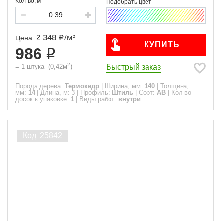
Кол-во,
м
2 348
/
м
2
Цена:
КУПИТЬ
986
2
Быстрый заказ
=
1
штука
(
0,42
м
)
Порода дерева:
Термокедр
|
Ширина, мм:
140
|
Толщина,
мм:
14
|
Длина, м:
3
|
Профиль:
Штиль
|
Сорт:
АВ
|
Кол-во
досок в упаковке:
1
|
Виды работ:
внутри