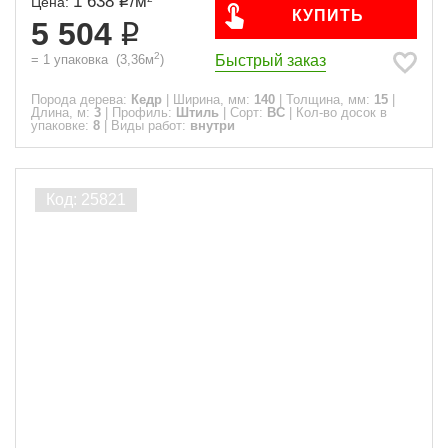
1 638
/
м
Цена:
КУПИТЬ
5 504
2
Быстрый заказ
=
1
упаковка
(
3,36
м
)
Порода дерева:
Кедр
|
Ширина, мм:
140
|
Толщина, мм:
15
|
Длина, м:
3
|
Профиль:
Штиль
|
Сорт:
ВС
|
Кол-во досок в
упаковке:
8
|
Виды работ:
внутри