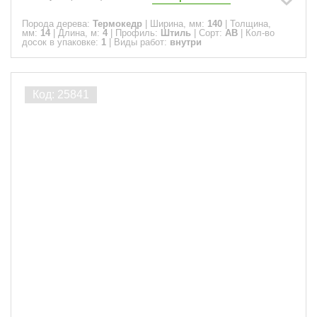
Порода дерева:
Термокедр
|
Ширина, мм:
140
|
Толщина,
мм:
14
|
Длина, м:
4
|
Профиль:
Штиль
|
Сорт:
АВ
|
Кол-во
досок в упаковке:
1
|
Виды работ:
внутри