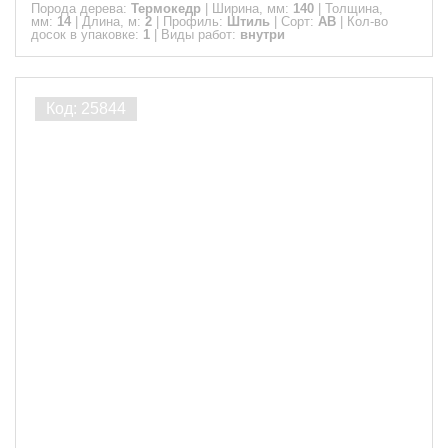
Порода дерева:
Термокедр
|
Ширина, мм:
140
|
Толщина,
мм:
14
|
Длина, м:
2
|
Профиль:
Штиль
|
Сорт:
АВ
|
Кол-во
досок в упаковке:
1
|
Виды работ:
внутри