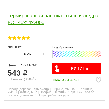
Термированная вагонка штиль из кедра
ВС 140х14х2000
2
Кол-во,
м
1 939
/
м
2
Цена:
КУПИТЬ
543
2
Быстрый заказ
=
1
штука
(
0,28
м
)
Порода дерева:
Термокедр
|
Ширина, мм:
140
|
Толщина,
мм:
14
|
Длина, м:
2
|
Профиль:
Штиль
|
Сорт:
ВС
|
Кол-во
досок в упаковке:
1
|
Виды работ:
внутри