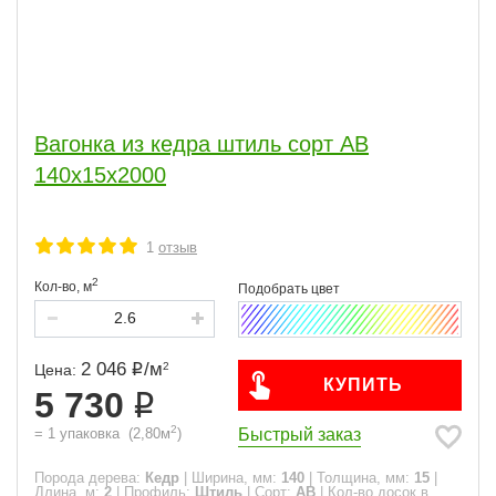
Вагонка из кедра штиль сорт АВ
140x15x2000
1
отзыв
2
Кол-во,
м
2 046
/
м
2
Цена:
КУПИТЬ
5 730
2
Быстрый заказ
=
1
упаковка
(
2,80
м
)
Порода дерева:
Кедр
|
Ширина, мм:
140
|
Толщина, мм:
15
|
Длина, м:
2
|
Профиль:
Штиль
|
Сорт:
АВ
|
Кол-во досок в