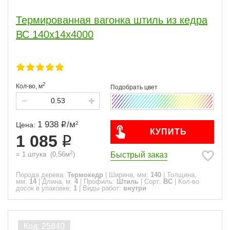
Термированная вагонка штиль из кедра
ВС 140х14х4000
2
Кол-во,
м
1 938
/
м
2
Цена:
КУПИТЬ
1 085
2
Быстрый заказ
=
1
штука
(
0,56
м
)
Порода дерева:
Термокедр
|
Ширина, мм:
140
|
Толщина,
мм:
14
|
Длина, м:
4
|
Профиль:
Штиль
|
Сорт:
ВС
|
Кол-во
досок в упаковке:
1
|
Виды работ:
внутри