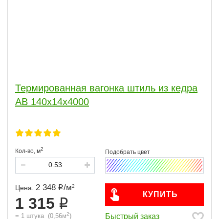
Термированная вагонка штиль из кедра
АВ 140х14х4000
2
Кол-во,
м
2 348
/
м
2
Цена:
КУПИТЬ
1 315
2
Быстрый заказ
=
1
штука
(
0,56
м
)